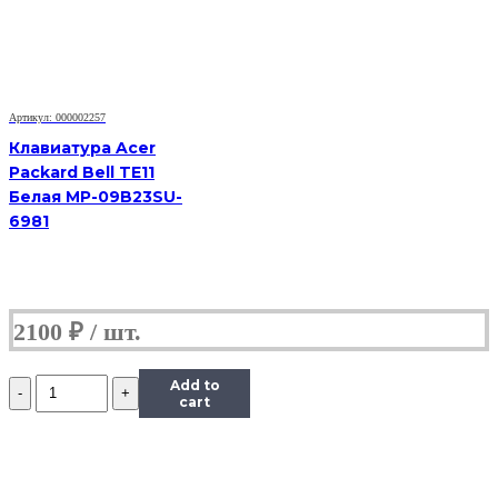
4230
4310
4520
4710
4900
PN:
Артикул: 000002257
V072146AS1,
KB.INT00.038
Клавиатура Acer
Packard Bell TE11
Белая MP-09B23SU-
6981
2100
₽
Количество
Add to
Клавиатура
cart
Acer
4710
4720
4220