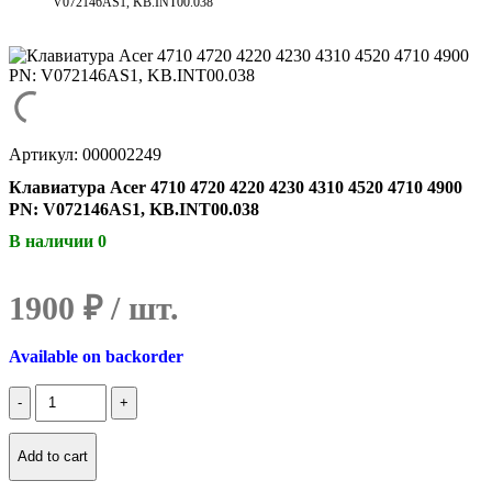
V072146AS1, KB.INT00.038
Артикул: 000002249
Клавиатура Acer 4710 4720 4220 4230 4310 4520 4710 4900
PN: V072146AS1, KB.INT00.038
В наличии 0
1900
₽
Available on backorder
Количество
Клавиатура
Acer
4710
Add to cart
4720
4220