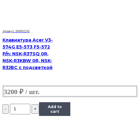
4230
4310
4520
4710
4900
PN:
Артикул: 000002245
V072146AS1,
KB.INT00.038
Клавиатура Acer V3-
574G E5-573 F5-572
P/n: NSK-R37SQ 0R,
NSK-R3KBW 0R, NSK-
R3JBC с подсветкой
3200
₽
Количество
Add to
Клавиатура
cart
Acer
4710
4720
4220
4230