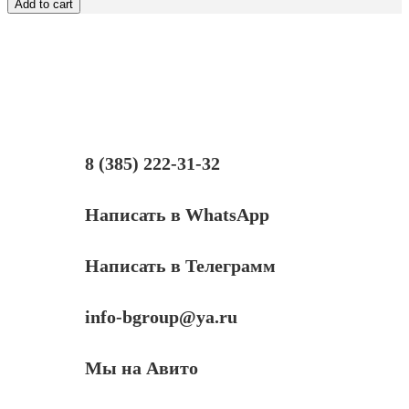
Add to cart
4710
4720
4220
4230
4310
4520
4710
4900
PN:
V072146AS1,
8 (385) 222-31-32
KB.INT00.038
Написать в WhatsApp
Написать в Телеграмм
info-bgroup@ya.ru
Мы на Авито