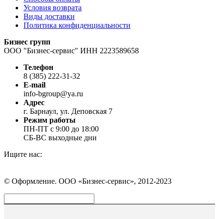
Условия возврата
Виды доставки
Политика конфиденциальности
Бизнес групп
ООО "Бизнес-сервис" ИНН 2223589658
Телефон
8 (385) 222-31-32
E-mail
info-bgroup@ya.ru
Адрес
г. Барнаул, ул. Деповская 7
Режим работы
ПН-ПТ с 9:00 до 18:00
СБ-ВС выходные дни
Ищите нас:
Страница
Страница
Страница
Вконтакте
WhatsApp
Telegram
© Оформление. ООО «Бизнес-сервис», 2012-2023
открывается
открывается
открывается
в
в
в
Вверх
новом
новом
новом
окне
окне
окне