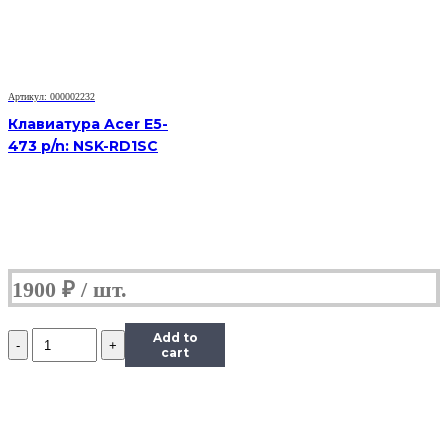
4310
4520
4710
4900
PN:
Артикул: 000002232
V072146AS1,
KB.INT00.038
Клавиатура Acer E5-
473 p/n: NSK-RD1SC
1900
₽
Количество
Add to
Клавиатура
cart
Acer
4710
4720
4220
4230