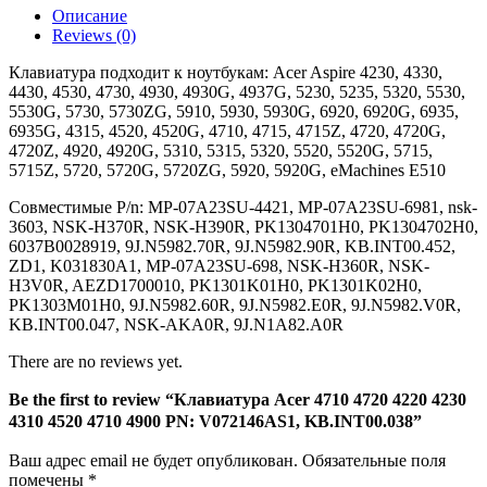
Описание
4230
Reviews (0)
4310
4520
Клавиатура подходит к ноутбукам: Acer Aspire 4230, 4330,
4710
4430, 4530, 4730, 4930, 4930G, 4937G, 5230, 5235, 5320, 5530,
4900
5530G, 5730, 5730ZG, 5910, 5930, 5930G, 6920, 6920G, 6935,
PN:
6935G, 4315, 4520, 4520G, 4710, 4715, 4715Z, 4720, 4720G,
V072146AS1,
4720Z, 4920, 4920G, 5310, 5315, 5320, 5520, 5520G, 5715,
KB.INT00.038
5715Z, 5720, 5720G, 5720ZG, 5920, 5920G, eMachines E510
Совместимые P/n: MP-07A23SU-4421, MP-07A23SU-6981, nsk-
3603, NSK-H370R, NSK-H390R, PK1304701H0, PK1304702H0,
6037B0028919, 9J.N5982.70R, 9J.N5982.90R, KB.INT00.452,
ZD1, K031830A1, MP-07A23SU-698, NSK-H360R, NSK-
H3V0R, AEZD1700010, PK1301K01H0, PK1301K02H0,
PK1303M01H0, 9J.N5982.60R, 9J.N5982.E0R, 9J.N5982.V0R,
KB.INT00.047, NSK-AKA0R, 9J.N1A82.A0R
There are no reviews yet.
Be the first to review “Клавиатура Acer 4710 4720 4220 4230
4310 4520 4710 4900 PN: V072146AS1, KB.INT00.038”
Ваш адрес email не будет опубликован.
Обязательные поля
помечены
*