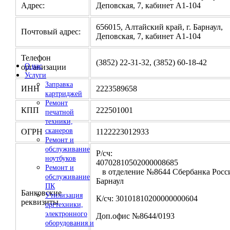
Адрес:
Деповская, 7, кабинет А1-104
656015, Алтайский край, г. Барнаул,
Почтовый адрес:
Деповская, 7, кабинет А1-104
Телефон
(3852) 22-31-32, (3852) 60-18-42
О нас
организации
Услуги
Заправка
ИНН
2223589658
картриджей
Ремонт
КПП
222501001
печатной
техники,
сканеров
ОГРН
1122223012933
Ремонт и
обслуживание
Р/сч:
ноутбуков
4070281050200000
Ремонт и
в отделение №8644 Сбербанка Росси
обслуживание
Барнаул
ПК
Банковские
Утилизация
К/сч: 30101810200000000604
реквизиты
оргтехники,
электронного
Доп.офис №8644/0193
оборудования и