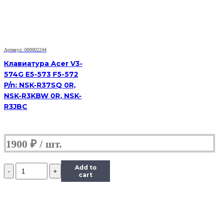
4230
4310
4520
4710
4900
PN:
Артикул: 000002244
V072146AS1,
KB.INT00.038
Клавиатура Acer V3-
574G E5-573 F5-572
P/n: NSK-R37SQ 0R,
NSK-R3KBW 0R, NSK-
R3JBC
1900
₽
Количество
Add to
Клавиатура
cart
Acer
4710
4720
4220