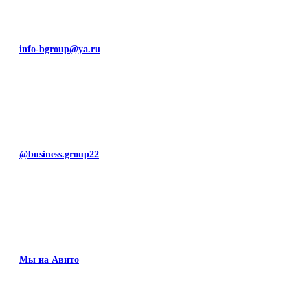
info-bgroup@ya.ru
@business.group22
Мы на Авито