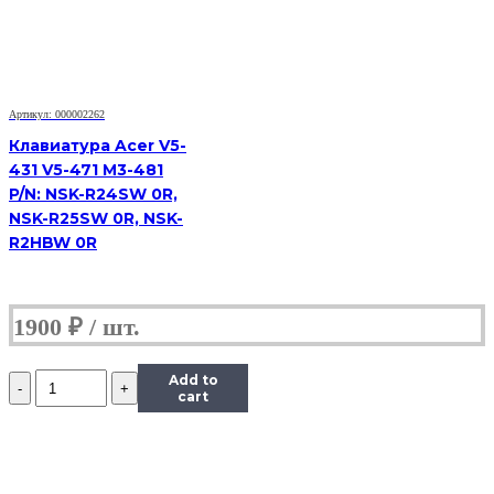
4230
4310
4520
4710
4900
PN:
Артикул: 000002262
V072146AS1,
KB.INT00.038
Клавиатура Acer V5-
431 V5-471 M3-481
P/N: NSK-R24SW 0R,
NSK-R25SW 0R, NSK-
R2HBW 0R
1900
₽
Количество
Add to
Клавиатура
cart
Acer
4710
4720
4220