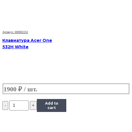
Артикул: 000002253
Клавиатура Acer One
532H White
1900
₽
Количество
Add to
Клавиатура
cart
Acer
4710
4720
4220