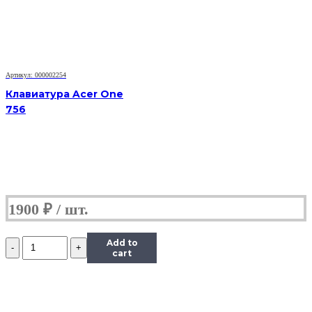
4230
4310
4520
4710
4900
PN:
Артикул: 000002254
V072146AS1,
KB.INT00.038
Клавиатура Acer One
756
1900
₽
Количество
Add to
Клавиатура
cart
Acer
4710
4720
4220