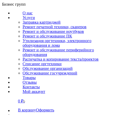
Перейти
Бизнес групп
к
О нас
содержанию
Услуги
Заправка картриджей
Ремонт печатной техники, сканеров
Ремонт и обслуживание ноутбуков
Ремонт и обслуживание ПК
Утилизация оргтехники, электронного
оборудования и лома
Ремонт и обслуживание периферийного
оборудования
Распечатка и копирование текста/проектов
Списание оргтехники
Обслуживание организаций
Обслуживание госучреждений
Товары
Отзывы
Контакты
Мой аккаунт
0
₽
СВЯЗАТЬСЯ
0
В корзину
Оформить
О нас