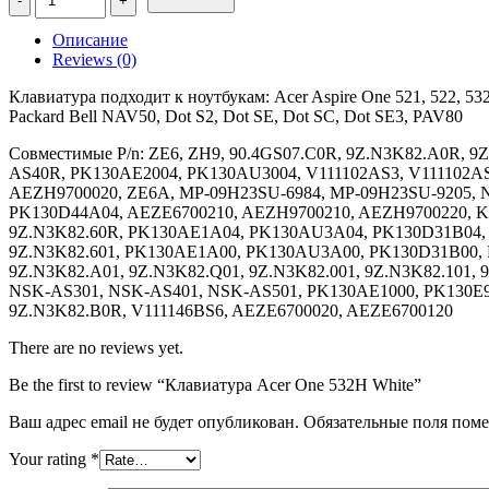
Клавиатура
Acer
Описание
One
Reviews (0)
532H
White
Клавиатура подходит к ноутбукам: Acer Aspire One 521, 522, 53
Packard Bell NAV50, Dot S2, Dot SE, Dot SC, Dot SE3, PAV80
Совместимые P/n: ZE6, ZH9, 90.4GS07.C0R, 9Z.N3K82.A0R,
AS40R, PK130AE2004, PK130AU3004, V111102AS3, V111102AS
AEZH9700020, ZE6A, MP-09H23SU-6984, MP-09H23SU-9205, N
PK130D44A04, AEZE6700210, AEZH9700210, AEZH9700220, KB.
9Z.N3K82.60R, PK130AE1A04, PK130AU3A04, PK130D31B04, 
9Z.N3K82.601, PK130AE1A00, PK130AU3A00, PK130D31B00, P
9Z.N3K82.A01, 9Z.N3K82.Q01, 9Z.N3K82.001, 9Z.N3K82.101,
NSK-AS301, NSK-AS401, NSK-AS501, PK130AE1000, PK130E9
9Z.N3K82.B0R, V111146BS6, AEZE6700020, AEZE6700120
There are no reviews yet.
Be the first to review “Клавиатура Acer One 532H White”
Ваш адрес email не будет опубликован.
Обязательные поля пом
Your rating
*