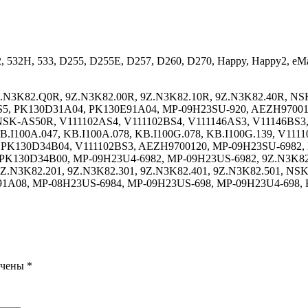
2, 532H, 533, D255, D255E, D257, D260, D270, Happy, Happy2, eMa
 9Z.N3K82.Q0R, 9Z.N3K82.00R, 9Z.N3K82.10R, 9Z.N3K82.40R
5, PK130D31A04, PK130E91A04, MP-09H23SU-920, AEZH9700110
SK-AS50R, V111102AS4, V111102BS4, V111146AS3, V11146BS3
I100A.047, KB.I100A.078, KB.I100G.078, KB.I100G.139, V11
PK130D34B04, V111102BS3, AEZH9700120, MP-09H23SU-6982, 
K130D34B00, MP-09H23U4-6982, MP-09H23US-6982, 9Z.N3K82.
 9Z.N3K82.201, 9Z.N3K82.301, 9Z.N3K82.401, 9Z.N3K82.501, 
1A08, MP-08H23US-6984, MP-09H23US-698, MP-09H23U4-698, 
ечены
*