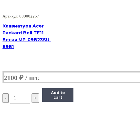
Артикул: 000002257
Клавиатура Acer
Packard Bell TE11
Белая MP-09B23SU-
6981
2100
₽
Add to
Количество
cart
Клавиатура
Acer
One
532H
White