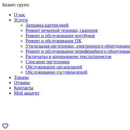
Перейти
Бизнес групп
к
О нас
содержанию
Услуги
Заправка картриджей
Ремонт печатной техники, сканеров
Ремонт и обслуживание ноутбуков
Ремонт и обслуживание ПК
Утилизация оргтехники, электронного оборудовани
Ремонт и обслуживание периферийного оборудова
Распечатка и копирование текста/проектов
Списание оргтехники
Обслуживание организаций
Обслуживание госучреждений
Товары
Отзывы
Контакты
Мой аккаунт