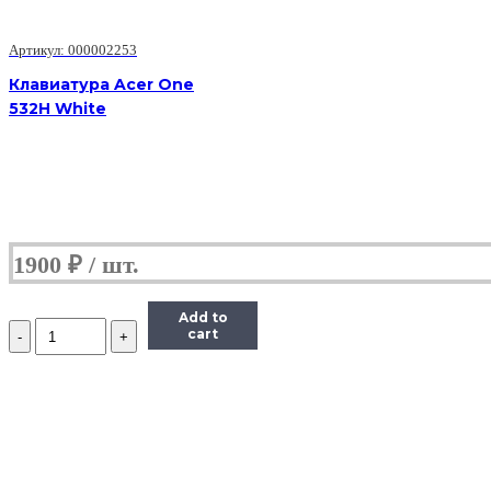
Артикул: 000002253
Клавиатура Acer One
532H White
1900
₽
Add to
Количество
cart
Клавиатура
Acer
One
532H
White