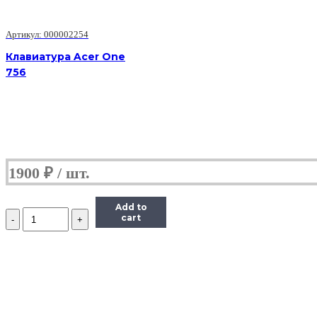
Артикул: 000002254
Клавиатура Acer One
756
1900
₽
Add to
Количество
cart
Клавиатура
Acer
One
532H
White