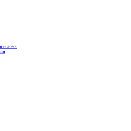
я и лома
ния