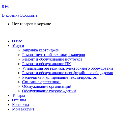
0
₽
0
В корзину
Оформить
Нет товаров в корзине.
СВЯЗАТЬСЯ С НАМИ
О нас
Услуги
Заправка картриджей
Ремонт печатной техники, сканеров
Ремонт и обслуживание ноутбуков
Ремонт и обслуживание ПК
Утилизация оргтехники, электронного оборудовани
Ремонт и обслуживание периферийного оборудова
Распечатка и копирование текста/проектов
Списание оргтехники
Обслуживание организаций
Обслуживание госучреждений
Товары
Отзывы
Контакты
Мой аккаунт