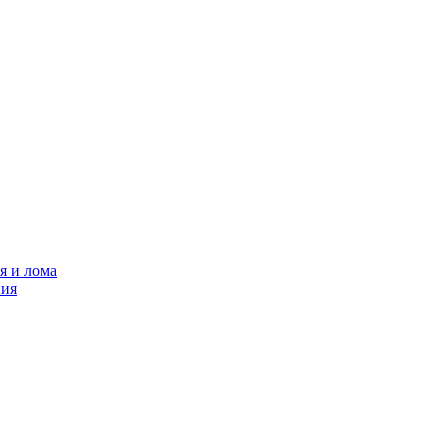
я и лома
ния