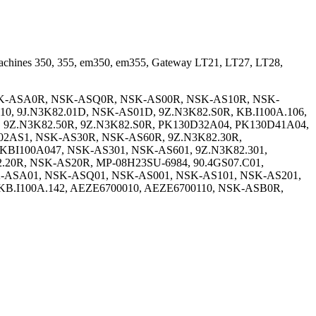
chines 350, 355, em350, em355, Gateway LT21, LT27, LT28,
, NSK-ASA0R, NSK-ASQ0R, NSK-AS00R, NSK-AS10R, NSK-
, 9J.N3K82.01D, NSK-AS01D, 9Z.N3K82.S0R, KB.I100A.106,
, 9Z.N3K82.50R, 9Z.N3K82.S0R, PK130D32A04, PK130D41A04,
1102AS1, NSK-AS30R, NSK-AS60R, 9Z.N3K82.30R,
KBI100A047, NSK-AS301, NSK-AS601, 9Z.N3K82.301,
20R, NSK-AS20R, MP-08H23SU-6984, 90.4GS07.C01,
NSK-ASA01, NSK-ASQ01, NSK-AS001, NSK-AS101, NSK-AS201,
KB.I100A.142, AEZE6700010, AEZE6700110, NSK-ASB0R,