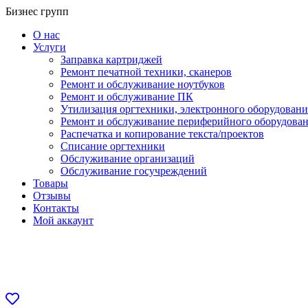
Перейти
Бизнес групп
к
О нас
содержанию
Услуги
Заправка картриджей
Ремонт печатной техники, сканеров
Ремонт и обслуживание ноутбуков
Ремонт и обслуживание ПК
Утилизация оргтехники, электронного оборудовани
Ремонт и обслуживание периферийного оборудова
Распечатка и копирование текста/проектов
Списание оргтехники
Обслуживание организаций
Обслуживание госучреждений
Товары
Отзывы
Контакты
Мой аккаунт