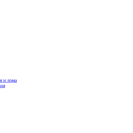
я и лома
ния