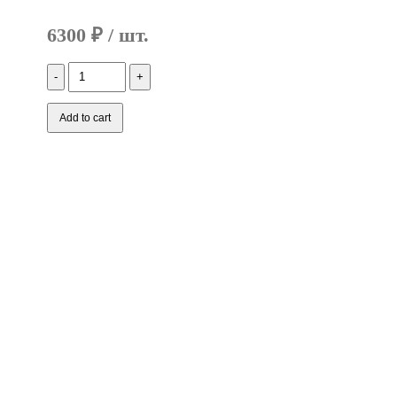
6300
₽
Количество
(302L993081/2L993080/2L993081/302L993080)
CT-
1100
Add to cart
Кассета
в
сборе,
(Б/
У)