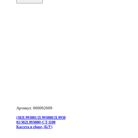
Кассета
в
сборе
Артикул: 000002609
(302L993081/2L993080/2L9930
81/302L993080) CT-1100
Кассета в сборе, (Б/У)