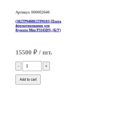
Артикул: 000002646
(302TP94080/2TP0101) Плата
форматирования для
Kyocera Mita P3145DN, (Б/У)
15500
₽
Количество
(302TP94080/2TP0101)
Плата
форматирования
Add to cart
для
Kyocera
Mita
P3145DN,
(Б/
У)