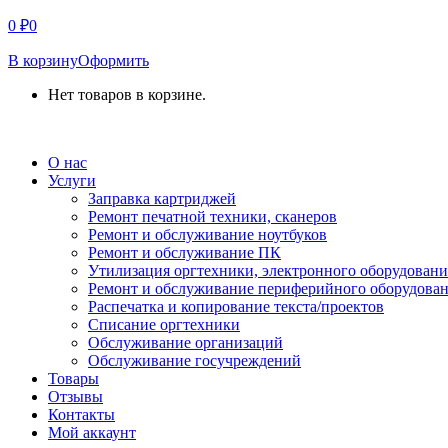
0
₽
0
В корзину
Оформить
Нет товаров в корзине.
СВЯЗАТЬСЯ С НАМИ
О нас
Услуги
Заправка картриджей
Ремонт печатной техники, сканеров
Ремонт и обслуживание ноутбуков
Ремонт и обслуживание ПК
Утилизация оргтехники, электронного оборудовани
Ремонт и обслуживание периферийного оборудова
Распечатка и копирование текста/проектов
Списание оргтехники
Обслуживание организаций
Обслуживание госучреждений
Товары
Отзывы
Контакты
Мой аккаунт