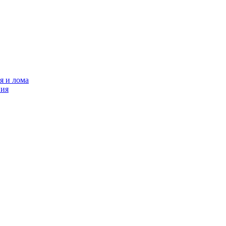
я и лома
ния