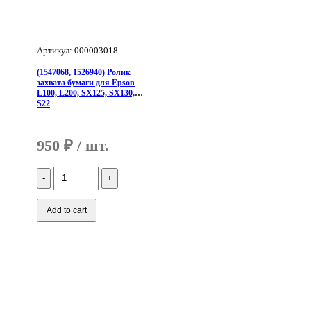
Артикул: 000003018
(1547068, 1526940) Ролик
захвата бумаги для Epson
L100, L200, SX125, SX130,
S22
950
₽
Количество
(1547068,
1526940)
Ролик
Add to cart
захвата
бумаги
для
Epson
L100,
L200,
SX125,
SX130,