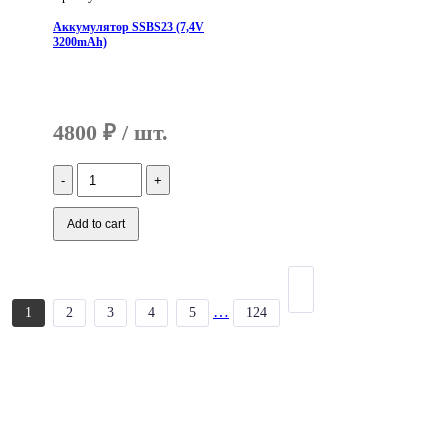
Аккумулятор SSBS23 (7,4V
3200mAh)
4800
₽
Количество
Аккумулятор
SSBS23
(7,4V
Add to cart
3200mAh)
…
1
2
3
4
5
124