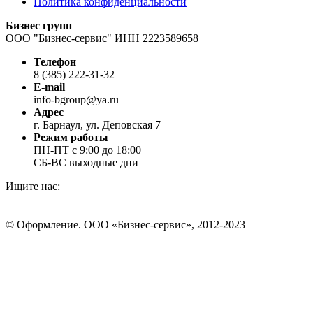
Политика конфиденциальности
Бизнес групп
ООО "Бизнес-сервис" ИНН 2223589658
Телефон
8 (385) 222-31-32
E-mail
info-bgroup@ya.ru
Адрес
г. Барнаул, ул. Деповская 7
Режим работы
ПН-ПТ с 9:00 до 18:00
СБ-ВС выходные дни
Ищите нас:
Страница
Страница
Страница
Вконтакте
WhatsApp
Telegram
© Оформление. ООО «Бизнес-сервис», 2012-2023
открывается
открывается
открывается
в
в
в
Вверх
новом
новом
новом
окне
окне
окне