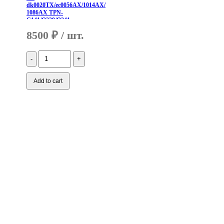
dk0020TX/ec0056AX/1014AX/
1086AX TPN-
C141/Q229/Q241,
совместимый
8500
₽
Количество
Aккумулятор
PG03XL
для
Add to cart
HP
Pavilion
Gaming
16-
a0000
15-
dk0020TX/ec0056AX/1014AX/1086AX
TPN-
C141/Q229/Q241,
совместимый