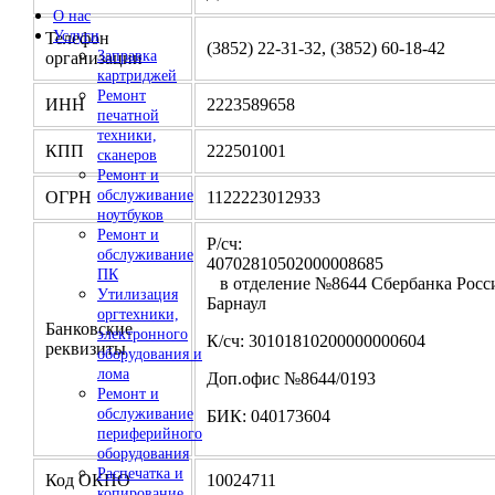
О нас
Услуги
Телефон
(3852) 22-31-32, (3852) 60-18-42
Заправка
организации
картриджей
Ремонт
ИНН
2223589658
печатной
техники,
КПП
222501001
сканеров
Ремонт и
обслуживание
ОГРН
1122223012933
ноутбуков
Ремонт и
Р/сч:
обслуживание
4070281050200000
ПК
в отделение №8644 Сбербанка Росси
Утилизация
Барнаул
оргтехники,
Банковские
электронного
К/сч: 30101810200000000604
реквизиты
оборудования и
лома
Доп.офис №8644/0193
Ремонт и
обслуживание
БИК: 040173604
периферийного
оборудования
Распечатка и
Код ОКПО
10024711
копирование