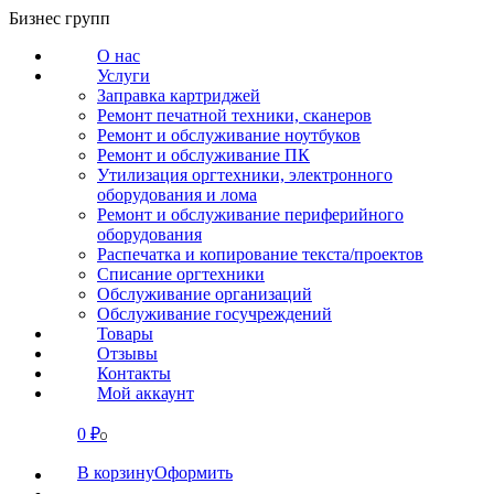
Перейти
Бизнес групп
к
О нас
содержанию
Услуги
Заправка картриджей
Ремонт печатной техники, сканеров
Ремонт и обслуживание ноутбуков
Ремонт и обслуживание ПК
Утилизация оргтехники, электронного
оборудования и лома
Ремонт и обслуживание периферийного
оборудования
Распечатка и копирование текста/проектов
Списание оргтехники
Обслуживание организаций
Обслуживание госучреждений
Товары
Отзывы
Контакты
Мой аккаунт
0
₽
СВЯЗАТЬСЯ
0
В корзину
Оформить
О нас