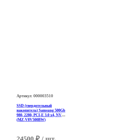
A400,
2280,
M.2,
NVMe
(SSDBTA4001TBM2NN)
Bulk
Артикул: 000003510
SSD (твердотельный
накопитель) Samsung 500Gb
980, 2280, PCI-E 3.0 x4, NVMe
(MZ-V8V500BW)
24500
₽