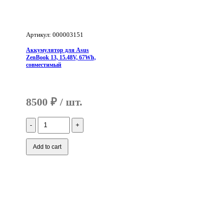
Артикул: 000003151
Aккумулятор для Asus
ZenBook 13, 15.48V, 67Wh,
совместимый
8500
₽
Количество
Aккумулятор
для
Asus
Add to cart
ZenBook
13,
15.48V,
67Wh,
совместимый