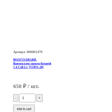
Артикул: 000001470
BQ24725ARGRR,
Контроллер заряда батарей
1-4 Cell Li+ [VQFN-20]
650
₽
Количество
BQ24725ARGRR,
Контроллер
заряда
Add to cart