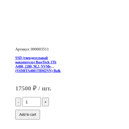
Артикул: 000003511
SSD (твердотельный
накопитель) BaseTech 1Tb
A400, 2280, M.2, NVMe
(SSDBTA4001TBM2NN) Bulk
17500
₽
Количество
SSD
(твердотельный
накопитель)
Add to cart
BaseTech
1Tb