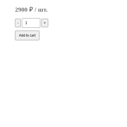
2900
₽
Количество
dc020023k00
кабель
для
Add to cart
веб-
камеры
Lenovo
T490