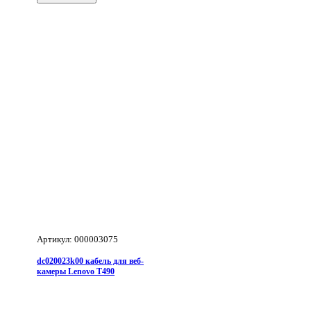
батарей
1-
4
Cell
Li+
[VQFN-
20]
Артикул: 000003075
dc020023k00 кабель для веб-
камеры Lenovo T490