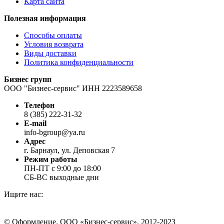
Карта сайта
Полезная информация
Способы оплаты
Условия возврата
Виды доставки
Политика конфиденциальности
Бизнес групп
ООО "Бизнес-сервис" ИНН 2223589658
Телефон
8 (385) 222-31-32
E-mail
info-bgroup@ya.ru
Адрес
г. Барнаул, ул. Деповская 7
Режим работы
ПН-ПТ с 9:00 до 18:00
СБ-ВС выходные дни
Ищите нас:
Страница
Страница
Страница
Вконтакте
WhatsApp
Telegram
© Оформление. ООО «Бизнес-сервис», 2012-2023