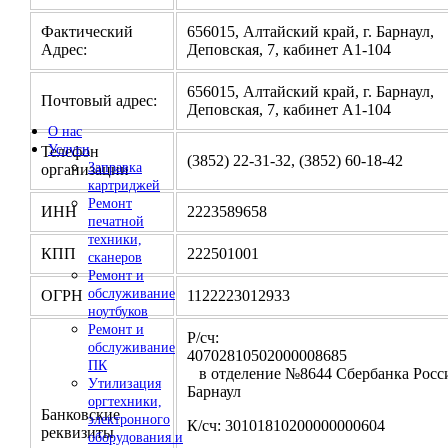
Фактический
656015, Алтайский край, г. Барнаул,
Адрес:
Деповская, 7, кабинет А1-104
656015, Алтайский край, г. Барнаул,
Почтовый адрес:
Деповская, 7, кабинет А1-104
О нас
Услуги
Телефон
(3852) 22-31-32, (3852) 60-18-42
Заправка
организации
картриджей
Ремонт
ИНН
2223589658
печатной
техники,
КПП
222501001
сканеров
Ремонт и
обслуживание
ОГРН
1122223012933
ноутбуков
Ремонт и
Р/сч:
обслуживание
4070281050200000
ПК
в отделение №8644 Сбербанка Росси
Утилизация
Барнаул
оргтехники,
Банковские
электронного
К/сч: 30101810200000000604
реквизиты
оборудования и