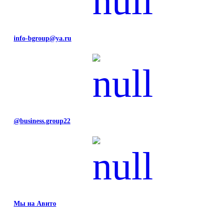
info-bgroup@ya.ru
@business.group22
Мы на Авито