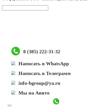
открывается
открывается
открывается
в
в
в
Вверх
новом
новом
новом
окне
окне
окне
8 (385) 222-31-32
Написать в WhatsApp
Написать в Телеграмм
info-bgroup@ya.ru
Мы на Авито