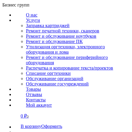
Перейти
Бизнес групп
к
О нас
содержанию
Услуги
Заправка картриджей
Ремонт печатной техники, сканеров
Ремонт и обслуживание ноутбуков
Ремонт и обслуживание ПК
Утилизация оргтехники, электронного
оборудования и лома
Ремонт и обслуживание периферийного
оборудования
Распечатка и копирование текста/проектов
Списание оргтехники
Обслуживание организаций
Обслуживание госучреждений
Товары
Отзывы
Контакты
Мой аккаунт
0
₽
СВЯЗАТЬСЯ
0
В корзину
Оформить
О нас