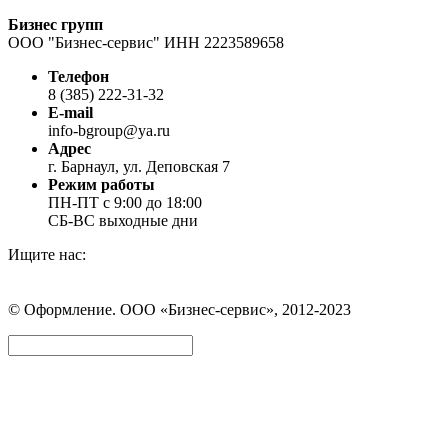
Бизнес групп
ООО "Бизнес-сервис" ИНН 2223589658
Телефон
8 (385) 222-31-32
E-mail
info-bgroup@ya.ru
Адрес
г. Барнаул, ул. Деповская 7
Режим работы
ПН-ПТ с 9:00 до 18:00
СБ-ВС выходные дни
Ищите нас:
Страница
Страница
Страница
Вконтакте
WhatsApp
Telegram
© Оформление. ООО «Бизнес-сервис», 2012-2023
открывается
открывается
открывается
в
в
в
Вверх
новом
новом
новом
окне
окне
окне