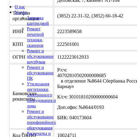
Деповская, 7, кабинет А1-104
О нас
Услуги
Телефон
(3852) 22-31-32, (3852) 60-18-42
Заправка
организации
картриджей
Ремонт
ИНН
2223589658
печатной
техники,
КПП
222501001
сканеров
Ремонт и
обслуживание
ОГРН
1122223012933
ноутбуков
Ремонт и
Р/сч:
обслуживание
4070281050200000
ПК
в отделение №8644 Сбербанка Росси
Утилизация
Барнаул
оргтехники,
Банковские
электронного
К/сч: 30101810200000000604
реквизиты
оборудования и
лома
Доп.офис №8644/0193
Ремонт и
обслуживание
БИК: 040173604
периферийного
оборудования
Распечатка и
Код ОКПО
10024711