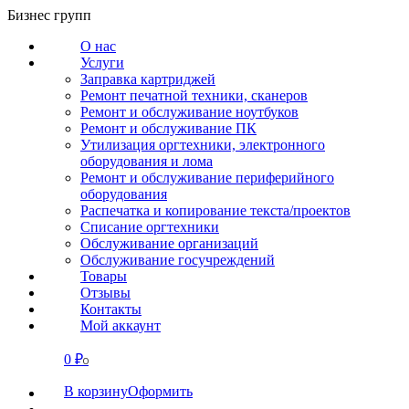
Перейти
Бизнес групп
к
О нас
содержанию
Услуги
Заправка картриджей
Ремонт печатной техники, сканеров
Ремонт и обслуживание ноутбуков
Ремонт и обслуживание ПК
Утилизация оргтехники, электронного
оборудования и лома
Ремонт и обслуживание периферийного
оборудования
Распечатка и копирование текста/проектов
Списание оргтехники
Обслуживание организаций
Обслуживание госучреждений
Товары
Отзывы
Контакты
Мой аккаунт
0
₽
СВЯЗАТЬСЯ
0
В корзину
Оформить
О нас