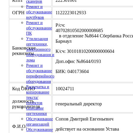
КПП
222501001
сканеров
Ремонт и
обслуживание
ОГРН
1122223012933
ноутбуков
Ремонт и
Р/сч:
обслуживание
4070281050200000
ПК
в отделение №8644 Сбербанка Росси
Утилизация
Барнаул
оргтехники,
Банковские
электронного
К/сч: 30101810200000000604
реквизиты
оборудования и
лома
Доп.офис №8644/0193
Ремонт и
обслуживание
БИК: 040173604
периферийного
оборудования
Распечатка и
Код ОКПО
10024711
копирование
текста/
должность
проектов
генеральный директор
руководителя
Списание
оргтехники
Сопов Дмитрий Евгеньевич
Обслуживание
организаций
Ф.И.О.
действует на основании Устава
Обслуживание