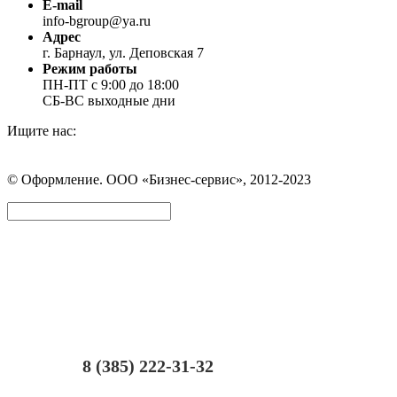
E-mail
info-bgroup@ya.ru
Адрес
г. Барнаул, ул. Деповская 7
Режим работы
ПН-ПТ с 9:00 до 18:00
СБ-ВС выходные дни
Ищите нас:
Страница
Страница
Страница
Вконтакте
WhatsApp
Telegram
© Оформление. ООО «Бизнес-сервис», 2012-2023
открывается
открывается
открывается
в
в
в
Вверх
новом
новом
новом
окне
окне
окне
8 (385) 222-31-32