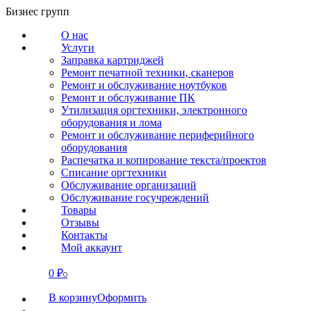
Перейти
Бизнес групп
к
О нас
содержанию
Услуги
Заправка картриджей
Ремонт печатной техники, сканеров
Ремонт и обслуживание ноутбуков
Ремонт и обслуживание ПК
Утилизация оргтехники, электронного
оборудования и лома
Ремонт и обслуживание периферийного
оборудования
Распечатка и копирование текста/проектов
Списание оргтехники
Обслуживание организаций
Обслуживание госучреждений
Товары
Отзывы
Контакты
Мой аккаунт
0
₽
СВЯЗАТЬСЯ
0
В корзину
Оформить
О нас