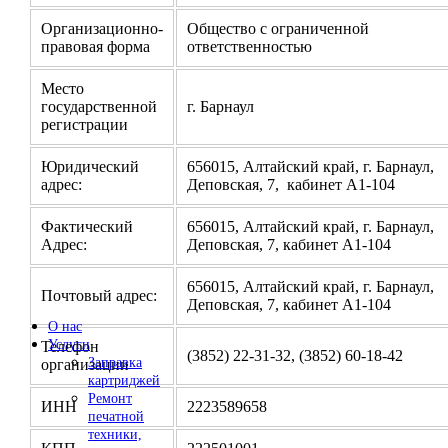
Организационно-
Общество с ограниченной
правовая форма
ответственностью
Место
государственной
г. Барнаул
регистрации
Юридический
656015, Алтайский край, г. Барнаул,
адрес:
Деповская, 7, кабинет А1-104
Фактический
656015, Алтайский край, г. Барнаул,
Адрес:
Деповская, 7, кабинет А1-104
656015, Алтайский край, г. Барнаул,
Почтовый адрес:
Деповская, 7, кабинет А1-104
О нас
Услуги
Телефон
(3852) 22-31-32, (3852) 60-18-42
Заправка
организации
картриджей
Ремонт
ИНН
2223589658
печатной
техники,