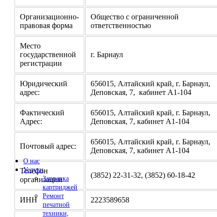
Организационно-
Общество с ограниченной
правовая форма
ответственностью
Место
государственной
г. Барнаул
регистрации
Юридический
656015, Алтайский край, г. Барнаул,
адрес:
Деповская, 7, кабинет А1-104
Фактический
656015, Алтайский край, г. Барнаул,
Адрес:
Деповская, 7, кабинет А1-104
656015, Алтайский край, г. Барнаул,
Почтовый адрес:
Деповская, 7, кабинет А1-104
О нас
Услуги
Телефон
(3852) 22-31-32, (3852) 60-18-42
Заправка
организации
картриджей
Ремонт
ИНН
2223589658
печатной
техники,