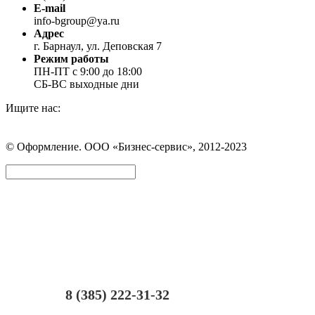
E-mail
info-bgroup@ya.ru
Адрес
г. Барнаул, ул. Деповская 7
Режим работы
ПН-ПТ с 9:00 до 18:00
СБ-ВС выходные дни
Ищите нас:
Страница
Страница
Страница
Вконтакте
WhatsApp
Telegram
© Оформление. ООО «Бизнес-сервис», 2012-2023
открывается
открывается
открывается
в
в
в
Вверх
новом
новом
новом
окне
окне
окне
8 (385) 222-31-32