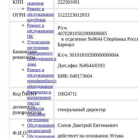
КПП
222501001
сканеров
Ремонт и
обслуживание
ОГРН
1122223012933
ноутбуков
Ремонт и
Р/сч:
обслуживание
4070281050200000
ПК
в отделение №8644 Сбербанка Росси
Утилизация
Барнаул
оргтехники,
Банковские
электронного
К/сч: 30101810200000000604
реквизиты
оборудования и
лома
Доп.офис №8644/0193
Ремонт и
обслуживание
БИК: 040173604
периферийного
оборудования
Распечатка и
Код ОКПО
10024711
копирование
текста/
должность
проектов
генеральный директор
руководителя
Списание
оргтехники
Сопов Дмитрий Евгеньевич
Обслуживание
организаций
Ф.И.О.
действует на основании Устава
Обслуживание