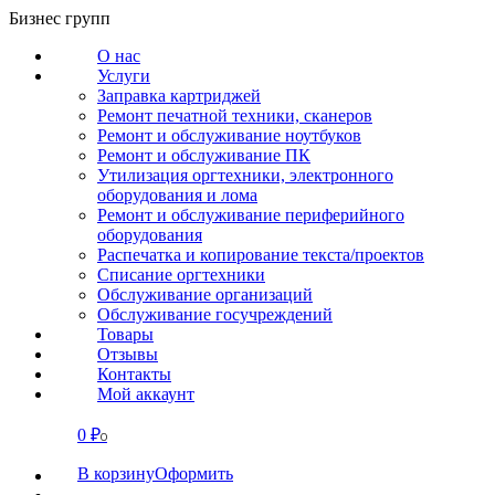
Перейти
Бизнес групп
к
О нас
содержанию
Услуги
Заправка картриджей
Ремонт печатной техники, сканеров
Ремонт и обслуживание ноутбуков
Ремонт и обслуживание ПК
Утилизация оргтехники, электронного
оборудования и лома
Ремонт и обслуживание периферийного
оборудования
Распечатка и копирование текста/проектов
Списание оргтехники
Обслуживание организаций
Обслуживание госучреждений
Товары
Отзывы
Контакты
Мой аккаунт
0
₽
СВЯЗАТЬСЯ
0
В корзину
Оформить
О нас