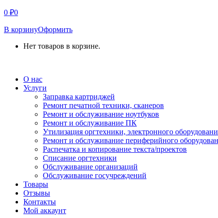
0
₽
0
В корзину
Оформить
Нет товаров в корзине.
СВЯЗАТЬСЯ С НАМИ
О нас
Услуги
Заправка картриджей
Ремонт печатной техники, сканеров
Ремонт и обслуживание ноутбуков
Ремонт и обслуживание ПК
Утилизация оргтехники, электронного оборудовани
Ремонт и обслуживание периферийного оборудова
Распечатка и копирование текста/проектов
Списание оргтехники
Обслуживание организаций
Обслуживание госучреждений
Товары
Отзывы
Контакты
Мой аккаунт