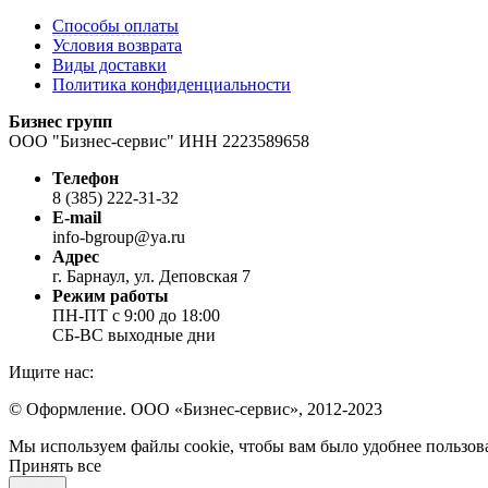
Способы оплаты
Условия возврата
Виды доставки
Политика конфиденциальности
Бизнес групп
ООО "Бизнес-сервис" ИНН 2223589658
Телефон
8 (385) 222-31-32
E-mail
info-bgroup@ya.ru
Адрес
г. Барнаул, ул. Деповская 7
Режим работы
ПН-ПТ с 9:00 до 18:00
СБ-ВС выходные дни
Ищите нас:
Страница
Страница
Страница
© Оформление. ООО «Бизнес-сервис», 2012-2023
Вконтакте
WhatsApp
Telegram
Вверх
Мы используем файлы cookie, чтобы вам было удобнее пользова
открывается
открывается
открывается
Принять все
в
в
в
новом
новом
новом