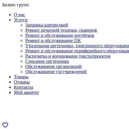
Перейти
Бизнес групп
к
О нас
содержанию
Услуги
Заправка картриджей
Ремонт печатной техники, сканеров
Ремонт и обслуживание ноутбуков
Ремонт и обслуживание ПК
Утилизация оргтехники, электронного оборудовани
Ремонт и обслуживание периферийного оборудова
Распечатка и копирование текста/проектов
Списание оргтехники
Обслуживание организаций
Обслуживание госучреждений
Товары
Отзывы
Контакты
Мой аккаунт