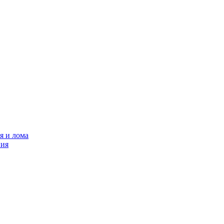
я и лома
ния