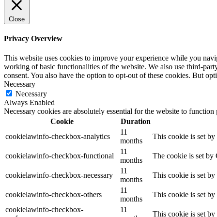
окне
окне
окне
Close
Privacy Overview
This website uses cookies to improve your experience while you navigat
working of basic functionalities of the website. We also use third-pa
consent. You also have the option to opt-out of these cookies. But op
Necessary
Necessary
Always Enabled
Necessary cookies are absolutely essential for the website to function
Cookie
Duration
11
cookielawinfo-checkbox-analytics
This cookie is set b
months
11
cookielawinfo-checkbox-functional
The cookie is set by
months
11
cookielawinfo-checkbox-necessary
This cookie is set b
months
11
cookielawinfo-checkbox-others
This cookie is set b
months
cookielawinfo-checkbox-
11
This cookie is set b