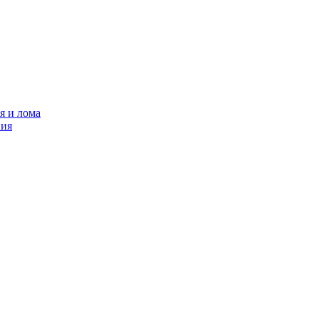
я и лома
ния