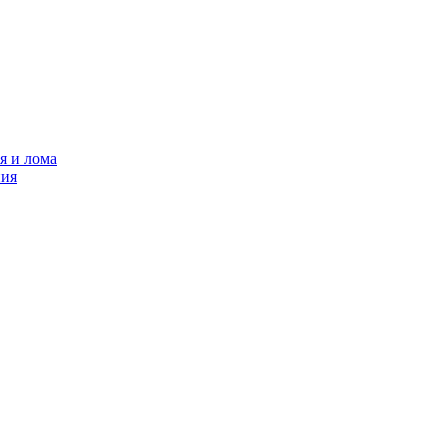
я и лома
ния