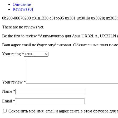
UX32LN
Описание
(c31n1330),
Reviews (0)
50Wh,
11.31V
0b200-00070200 c31n1330 c31po95 ux301 ux301la ux302lg ux303l
There are no reviews yet.
Be the first to review “Аккумулятор для Asus UX32LA, UX32LN 
Ваш адрес email не будет опубликован.
Обязательные поля пом
Your rating
*
Your review
*
Name
*
Email
*
Сохранить моё имя, email и адрес сайта в этом браузере д