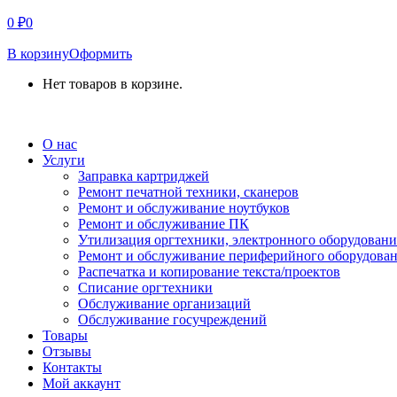
0
₽
0
В корзину
Оформить
Нет товаров в корзине.
СВЯЗАТЬСЯ С НАМИ
О нас
Услуги
Заправка картриджей
Ремонт печатной техники, сканеров
Ремонт и обслуживание ноутбуков
Ремонт и обслуживание ПК
Утилизация оргтехники, электронного оборудовани
Ремонт и обслуживание периферийного оборудова
Распечатка и копирование текста/проектов
Списание оргтехники
Обслуживание организаций
Обслуживание госучреждений
Товары
Отзывы
Контакты
Мой аккаунт