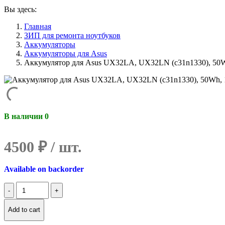
Вы здесь:
Главная
ЗИП для ремонта ноутбуков
Аккумуляторы
Аккумуляторы для Asus
Аккумулятор для Asus UX32LA, UX32LN (c31n1330), 50W
В наличии 0
4500
₽
Available on backorder
Количество
Аккумулятор
для
Add to cart
Asus
UX32LA,