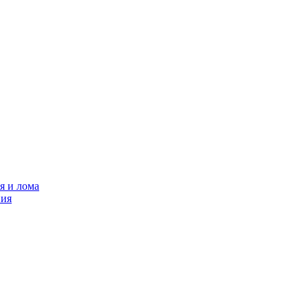
я и лома
ния