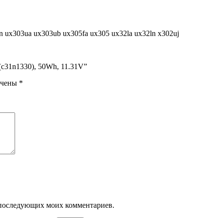
n ux303ua ux303ub ux305fa ux305 ux32la ux32ln x302uj
(c31n1330), 50Wh, 11.31V”
ечены
*
ля последующих моих комментариев.