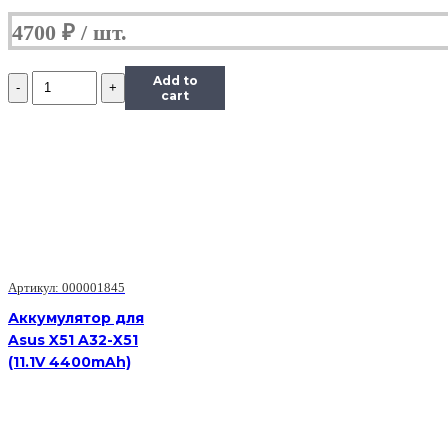
4700
₽
Количество
Add to
Аккумулятор
cart
для
Asus
UX32LA,
UX32LN
(c31n1330),
50Wh,
11.31V
Артикул: 000001845
Аккумулятор для
Asus X51 A32-X51
(11.1V 4400mAh)