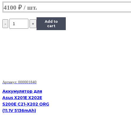
4100
₽
Количество
Add to
Аккумулятор
cart
для
Asus
UX32LA,
UX32LN
(c31n1330),
50Wh,
11.31V
Артикул: 000001840
Аккумулятор для
Asus X201E X202E
S200E C21-X202 ORG
(11.1V 5136mAh)