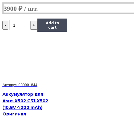
3900
₽
Количество
Add to
Аккумулятор
cart
для
Asus
UX32LA,
UX32LN
(c31n1330),
50Wh,
11.31V
Артикул: 000001844
Аккумулятор для
Asus X502 C31-X502
(10.8V 4000 mAh)
Оригинал