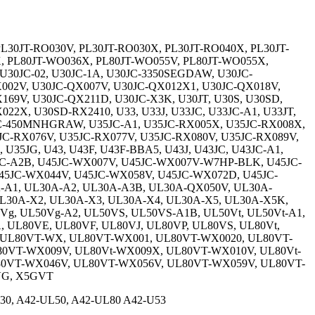
 PL30JT-RO030V, PL30JT-RO030X, PL30JT-RO040X, PL30JT-
1X, PL80JT-WO036X, PL80JT-WO055V, PL80JT-WO055X,
C, U30JC-02, U30JC-1A, U30JC-3350SEGDAW, U30JC-
002V, U30JC-QX007V, U30JC-QX012X1, U30JC-QX018V,
69V, U30JC-QX211D, U30JC-X3K, U30JT, U30S, U30SD,
X, U30SD-RX2410, U33, U33J, U33JC, U33JC-A1, U33JT,
35JC-450MNHGRAW, U35JC-A1, U35JC-RX005X, U35JC-RX008X,
JC-RX076V, U35JC-RX077V, U35JC-RX080V, U35JC-RX089V,
35JG, U43, U43F, U43F-BBA5, U43J, U43JC, U43JC-A1,
45JC-A2B, U45JC-WX007V, U45JC-WX007V-W7HP-BLK, U45JC-
5JC-WX044V, U45JC-WX058V, U45JC-WX072D, U45JC-
0A-A1, UL30A-A2, UL30A-A3B, UL30A-QX050V, UL30A-
L30A-X2, UL30A-X3, UL30A-X4, UL30A-X5, UL30A-X5K,
Vg, UL50Vg-A2, UL50VS, UL50VS-A1B, UL50Vt, UL50Vt-A1,
, UL80VE, UL80VF, UL80VJ, UL80VP, UL80VS, UL80Vt,
0, UL80VT-WX, UL80VT-WX001, UL80VT-WX0020, UL80VT-
0VT-WX009V, UL80Vt-WX009X, UL80VT-WX010V, UL80Vt-
0VT-WX046V, UL80VT-WX056V, UL80VT-WX059V, UL80VT-
VG, X5GVT
L30, A42-UL50, A42-UL80 A42-U53