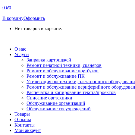
0
₽
0
В корзину
Оформить
Нет товаров в корзине.
СВЯЗАТЬСЯ С НАМИ
О нас
Услуги
Заправка картриджей
Ремонт печатной техники, сканеров
Ремонт и обслуживание ноутбуков
Ремонт и обслуживание ПК
Утилизация оргтехники, электронного оборудовани
Ремонт и обслуживание периферийного оборудова
Распечатка и копирование текста/проектов
Списание оргтехники
Обслуживание организаций
Обслуживание госучреждений
Товары
Отзывы
Контакты
Мой аккаунт