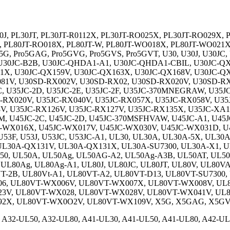
30J, PL30JT, PL30JT-R0112X, PL30JT-RO025X, PL30JT-RO029X,
JT, PL80JT-RO018X, PL80JT-W, PL80JT-WO018X, PL80JT-WO02
 Pro5G, Pro5GAG, Pro5GVG, Pro5GVS, Pro5GVT, U30, U30J, U30J
 U30JC-B2B, U30JC-QHDA1-A1, U30JC-QHDA1-CBIL, U30JC-QX
X, U30JC-QX159V, U30JC-QX163X, U30JC-QX168V, U30JC-QX1
V, U30SD-RX002V, U30SD-RX02, U30SD-RX020V, U30SD-RX022
C-2C, U35JC-2D, U35JC-2E, U35JC-2F, U35JC-370MNEGRAW, U
-RX020V, U35JC-RX040V, U35JC-RX057X, U35JC-RX058V, U35
, U35JC-RX126V, U35JC-RX127V, U35JC-RX135X, U35JC-XA1, U
30M, U45JC-2C, U45JC-2D, U45JC-370MSFHVAW, U45JC-A1, U
WX016X, U45JC-WX017V, U45JC-WX030V, U45JC-WX031D, U4
 U53F, U53J, U53JC, U53JC-A1, UL30, UL30A, UL30A-5X, UL3
L30A-QX131V, UL30A-QX131X, UL30A-SU7300, UL30A-X1, U
L50, UL50A, UL50Ag, UL50AG-A2, UL50Ag-A3B, UL50AT, UL50
UL80Ag, UL80Ag-A1, UL80J, UL80JC, UL80JT, UL80V, UL80VA
VT-2B, UL80Vt-A1, UL80VT-A2, UL80VT-D13, UL80VT-SU730
6, UL80VT-WX006V, UL80VT-WX007X, UL80VT-WX008V, UL8
3V, UL80VT-WX028, UL80VT-WX028V, UL80VT-WX041V, UL8
92X, UL80VT-WX0O2V, UL80VT-WX109V, X5G, X5GAG, X5G
, A32-UL50, A32-UL80, A41-UL30, A41-UL50, A41-UL80, A42-U