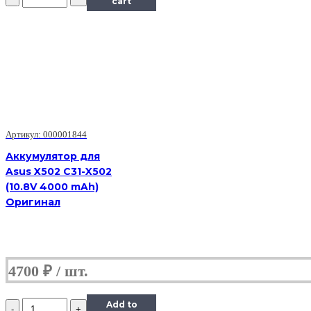
Аккумулятор
cart
для
Asus
UL30
UL50
A42-
UL50
(11.1V
4400mAh)
Артикул: 000001844
Аккумулятор для
Asus X502 C31-X502
(10.8V 4000 mAh)
Оригинал
4700
₽
Количество
Add to