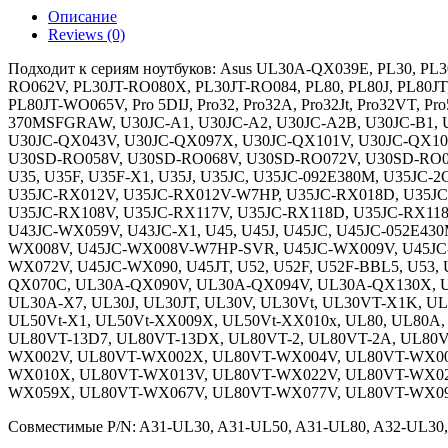
UL50
Описание
A42-
Reviews (0)
UL50
(11.1V
Подходит к сериям ноутбуков: Asus UL30A-QX039E, PL30, PL
4400mAh)
RO062V, PL30JT-RO080X, PL30JT-RO084, PL80, PL80J, PL80
PL80JT-WO065V, Pro 5DIJ, Pro32, Pro32A, Pro32Jt, Pro32VT,
370MSFGRAW, U30JC-A1, U30JC-A2, U30JC-A2B, U30JC-B1,
U30JC-QX043V, U30JC-QX097X, U30JC-QX101V, U30JC-QX101
U30SD-RO058V, U30SD-RO068V, U30SD-RO072V, U30SD-RO081
U35, U35F, U35F-X1, U35J, U35JC, U35JC-092E380M, U35J
U35JC-RX012V, U35JC-RX012V-W7HP, U35JC-RX018D, U35JC
U35JC-RX108V, U35JC-RX117V, U35JC-RX118D, U35JC-RX118V
U43JC-WX059V, U43JC-X1, U45, U45J, U45JC, U45JC-052E4
WX008V, U45JC-WX008V-W7HP-SVR, U45JC-WX009V, U45JC-
WX072V, U45JC-WX090, U45JT, U52, U52F, U52F-BBL5, U53,
QX070C, UL30A-QX090V, UL30A-QX094V, UL30A-QX130X, U
UL30A-X7, UL30J, UL30JT, UL30V, UL30Vt, UL30VT-X1K, U
UL50Vt-X1, UL50Vt-XX009X, UL50Vt-XX010x, UL80, UL80A, 
UL80VT-13D7, UL80VT-13DX, UL80VT-2, UL80VT-2A, UL80
WX002V, UL80VT-WX002X, UL80VT-WX004V, UL80VT-WX00
WX010X, UL80VT-WX013V, UL80VT-WX022V, UL80VT-WX02
WX059X, UL80VT-WX067V, UL80VT-WX077V, UL80VT-WX0
Совместимые P/N: A31-UL30, A31-UL50, A31-UL80, A32-UL30