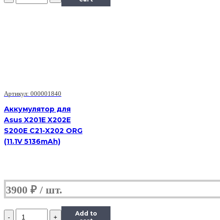
для
Asus
UL30
UL50
A42-
UL50
(11.1V
4400mAh)
Артикул: 000001840
Аккумулятор для
Asus X201E X202E
S200E C21-X202 ORG
(11.1V 5136mAh)
3900
₽
Количество
Add to