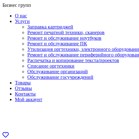
Перейти
Бизнес групп
к
О нас
содержанию
Услуги
Заправка картриджей
Ремонт печатной техники, сканеров
Ремонт и обслуживание ноутбуков
Ремонт и обслуживание ПК
Утилизация оргтехники, электронного оборудовани
Ремонт и обслуживание периферийного оборудова
Распечатка и копирование текста/проектов
Списание оргтехники
Обслуживание организаций
Обслуживание госучреждений
Товары
Отзывы
Контакты
Мой аккаунт