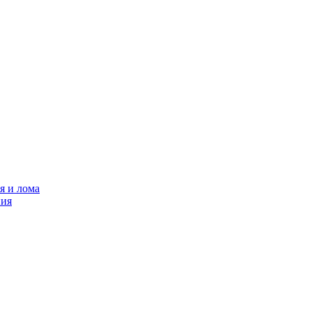
я и лома
ния