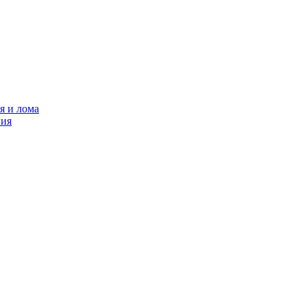
я и лома
ния