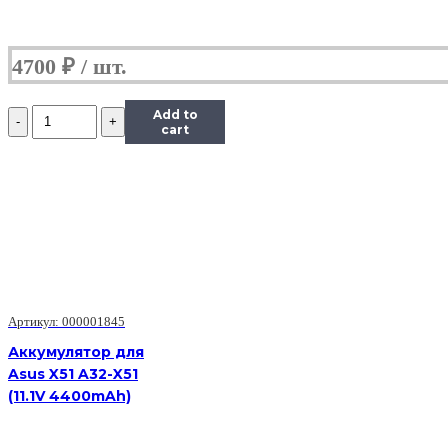
4700
₽
Количество
Add to
Аккумулятор
cart
для
Asus
N10
U1
A31-
U1
A32-
U1
(11.1V
4400mAh)
Артикул: 000001845
Аккумулятор для
Asus X51 A32-X51
(11.1V 4400mAh)