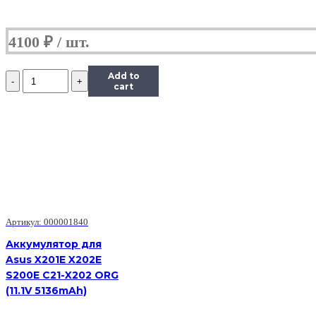
4100
₽
Количество
Add to
Аккумулятор
cart
для
Asus
N10
U1
A31-
U1
A32-
U1
(11.1V
4400mAh)
Артикул: 000001840
Аккумулятор для
Asus X201E X202E
S200E C21-X202 ORG
(11.1V 5136mAh)