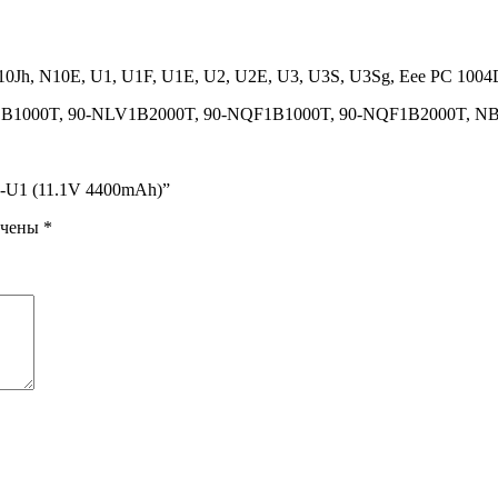
N10Jh, N10E, U1, U1F, U1E, U2, U2E, U3, U3S, U3Sg, Eee PC 100
1B1000T, 90-NLV1B2000T, 90-NQF1B1000T, 90-NQF1B2000T, N
32-U1 (11.1V 4400mAh)”
ечены
*