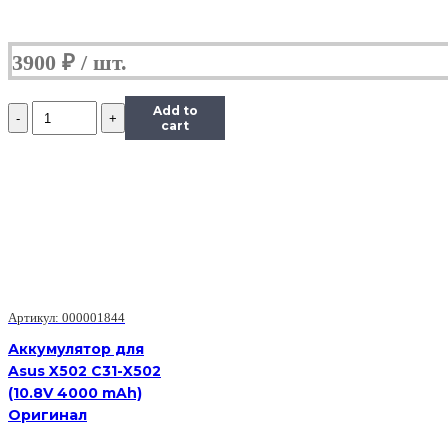
3900
₽
Количество
Add to
Аккумулятор
cart
для
Asus
N10
U1
A31-
U1
A32-
U1
(11.1V
4400mAh)
Артикул: 000001844
Аккумулятор для
Asus X502 C31-X502
(10.8V 4000 mAh)
Оригинал