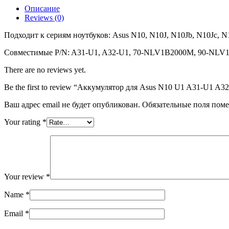
U1
Описание
A31-
Reviews (0)
U1
A32-
Подходит к сериям ноутбуков: Asus N10, N10J, N10Jb, N10Jc, 
U1
(11.1V
Совместимые P/N: A31-U1, A32-U1, 70-NLV1B2000M, 90-NLV
4400mAh)
There are no reviews yet.
Be the first to review “Аккумулятор для Asus N10 U1 A31-U1 A
Ваш адрес email не будет опубликован.
Обязательные поля пом
Your rating
*
Your review
*
Name
*
Email
*