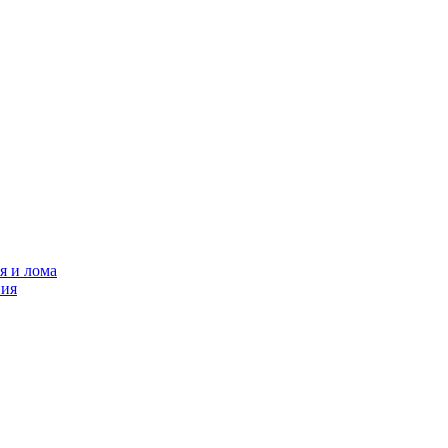
я и лома
ния