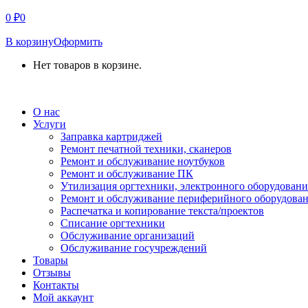
0
₽
0
В корзину
Оформить
Нет товаров в корзине.
СВЯЗАТЬСЯ С НАМИ
О нас
Услуги
Заправка картриджей
Ремонт печатной техники, сканеров
Ремонт и обслуживание ноутбуков
Ремонт и обслуживание ПК
Утилизация оргтехники, электронного оборудовани
Ремонт и обслуживание периферийного оборудова
Распечатка и копирование текста/проектов
Списание оргтехники
Обслуживание организаций
Обслуживание госучреждений
Товары
Отзывы
Контакты
Мой аккаунт