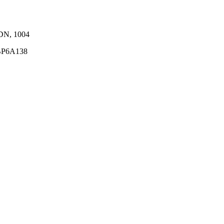
4DN, 1004
BP6A138