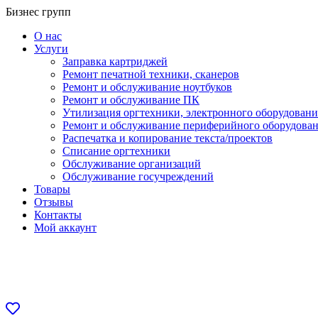
Перейти
Бизнес групп
к
О нас
содержанию
Услуги
Заправка картриджей
Ремонт печатной техники, сканеров
Ремонт и обслуживание ноутбуков
Ремонт и обслуживание ПК
Утилизация оргтехники, электронного оборудовани
Ремонт и обслуживание периферийного оборудова
Распечатка и копирование текста/проектов
Списание оргтехники
Обслуживание организаций
Обслуживание госучреждений
Товары
Отзывы
Контакты
Мой аккаунт