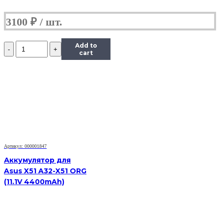
3100
₽
Количество
Add to
Аккумулятор
cart
для
Asus
1008HA
(10.96V
2900mAh)
Артикул: 000001847
Аккумулятор для
Asus X51 A32-X51 ORG
(11.1V 4400mAh)