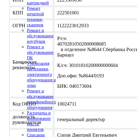
картриджей
Ремонт
КПП
222501001
печатной
техники,
сканеров
ОГРН
1122223012933
Ремонт и
обслуживание
Р/сч:
ноутбуков
4070281050200000
Ремонт и
в отделение №8644 Сбербанка Росси
обслуживание
Барнаул
ПК
Банковские
Утилизация
К/сч: 30101810200000000604
реквизиты
оргтехники,
электронного
Доп.офис №8644/0193
оборудования и
лома
БИК: 040173604
Ремонт и
обслуживание
периферийного
Код ОКПО
10024711
оборудования
Распечатка и
должность
копирование
генеральный директор
руководителя
текста/
проектов
Сопов Дмитрий Евгеньевич
Списание