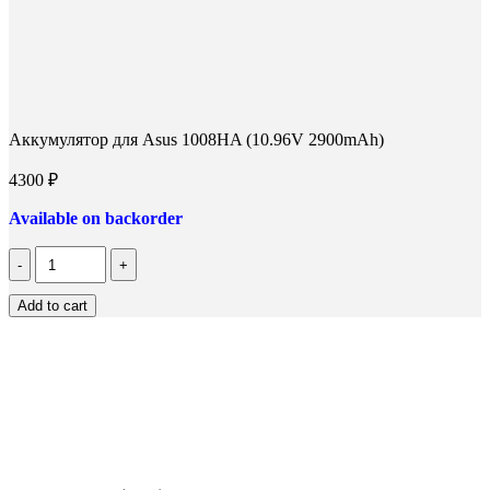
Аккумулятор для Asus 1008HA (10.96V 2900mAh)
4300
₽
Available on backorder
Количество
Аккумулятор
для
Add to cart
Asus
1008HA
(10.96V
2900mAh)