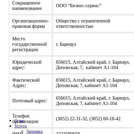
Сокращенное
ООО “Бизнес-сервис”
наименование
Организационно-
Общество с ограниченной
правовая форма
ответственностью
Место
государственной
г. Барнаул
регистрации
Юридический
656015, Алтайский край, г. Барнаул,
адрес:
Деповская, 7, кабинет А1-104
Фактический
656015, Алтайский край, г. Барнаул,
Адрес:
Деповская, 7, кабинет А1-104
656015, Алтайский край, г. Барнаул,
Почтовый адрес:
Деповская, 7, кабинет А1-104
Телефон
(3852) 22-31-32, (3852) 60-18-42
О нас
организации
Услуги
Заправка
ИНН
2223589658