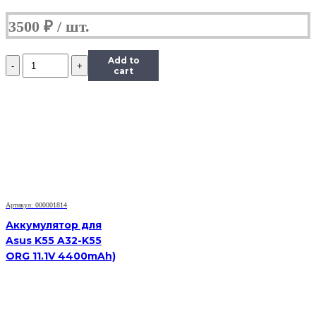
3500
₽
Количество
Add to
Аккумулятор
cart
для
Asus
1008HA
(10.96V
2900mAh)
Артикул: 000001814
Аккумулятор для
Asus K55 A32-K55
ORG 11.1V 4400mAh)