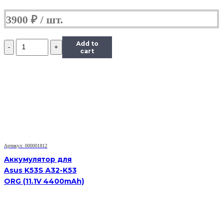
3900
₽
Количество
Add to
Аккумулятор
cart
для
Asus
1008HA
(10.96V
2900mAh)
Артикул: 000001812
Аккумулятор для
Asus K53S A32-K53
ORG (11.1V 4400mAh)