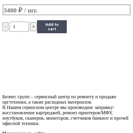
3400
₽
Количество
Add to
Аккумулятор
cart
для
Asus
1008HA
(10.96V
2900mAh)
Бизнес групп – сервисный центр по ремонту и продаже
оргтехники, а также расходных материалов.
В Нашем сервисном центре мы производим: заправку/
восстановление картриджей, ремонт принтеров/МФУ,
ноутбуков, сканеров, мониторов, счетчиков банкнот и прочей
офисной техники.