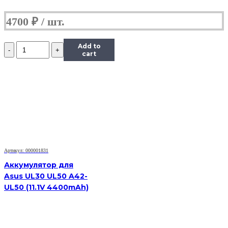
4700
₽
Количество
Add to
Аккумулятор
cart
для
Asus
1008HA
(10.96V
2900mAh)
Артикул: 000001831
Аккумулятор для
Asus UL30 UL50 A42-
UL50 (11.1V 4400mAh)