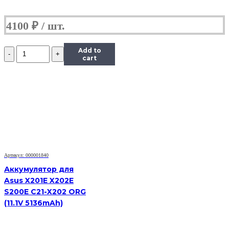
4100
₽
Количество
Add to
Аккумулятор
cart
для
Asus
1008HA
(10.96V
2900mAh)
Артикул: 000001840
Аккумулятор для
Asus X201E X202E
S200E C21-X202 ORG
(11.1V 5136mAh)