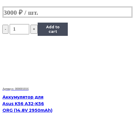
3000
₽
Количество
Add to
Аккумулятор
cart
для
Asus
1008HA
(10.96V
2900mAh)
Артикул: 000001816
Аккумулятор для
Asus K56 A32-K56
ORG (14.8V 2950mAh)