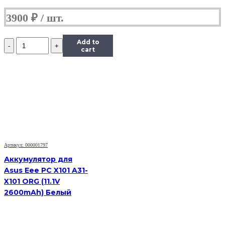
3900
₽
Количество
Add to
Аккумулятор
cart
для
Asus
1008HA
(10.96V
2900mAh)
Артикул: 000001797
Аккумулятор для
Asus Eee PC X101 A31-
X101 ORG (11.1V
2600mAh) Белый