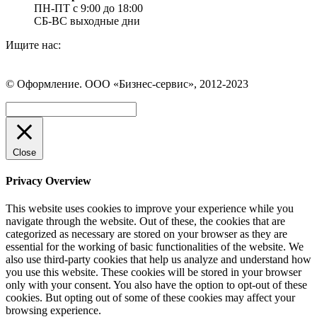
ПН-ПТ с 9:00 до 18:00
СБ-ВС выходные дни
Ищите нас:
Страница
Страница
Страница
Вконтакте
WhatsApp
Telegram
© Оформление. ООО «Бизнес-сервис», 2012-2023
открывается
открывается
открывается
в
в
в
Вверх
новом
новом
новом
окне
окне
окне
Close
Privacy Overview
This website uses cookies to improve your experience while you
navigate through the website. Out of these, the cookies that are
categorized as necessary are stored on your browser as they are
essential for the working of basic functionalities of the website. We
also use third-party cookies that help us analyze and understand how
you use this website. These cookies will be stored in your browser
only with your consent. You also have the option to opt-out of these
cookies. But opting out of some of these cookies may affect your
browsing experience.