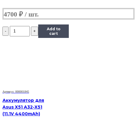
4700
₽
Количество
Add to
Аккумулятор
cart
для
Asus
1008HA
(10.96V
2900mAh)
Артикул: 000001845
Аккумулятор для
Asus X51 A32-X51
(11.1V 4400mAh)