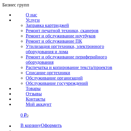
Перейти
Бизнес групп
к
О нас
содержанию
Услуги
Заправка картриджей
Ремонт печатной техники, сканеров
Ремонт и обслуживание ноутбуков
Ремонт и обслуживание ПК
Утилизация оргтехники, электронного
оборудования и лома
Ремонт и обслуживание периферийного
оборудования
Распечатка и копирование текста/проектов
Списание оргтехники
Обслуживание организаций
Обслуживание госучреждений
Товары
Отзывы
Контакты
Мой аккаунт
0
₽
СВЯЗАТЬСЯ
0
В корзину
Оформить
О нас