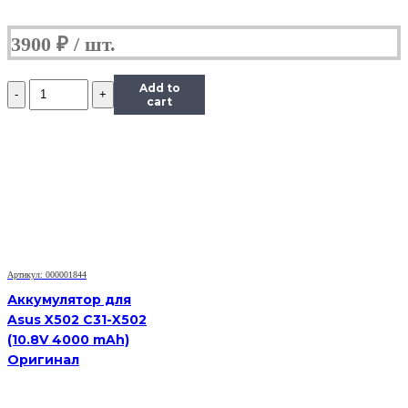
3900
₽
Количество
Add to
Аккумулятор
cart
для
Asus
1008HA
(10.96V
2900mAh)
Артикул: 000001844
Аккумулятор для
Asus X502 C31-X502
(10.8V 4000 mAh)
Оригинал