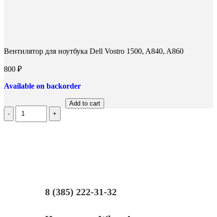
Вентилятор для ноутбука Dell Vostro 1500, A840, A860
800
₽
Available on backorder
Add to cart
Количество
Вентилятор
для
ноутбука
Dell
Vostro
1500,
A840,
A860
8 (385) 222-31-32