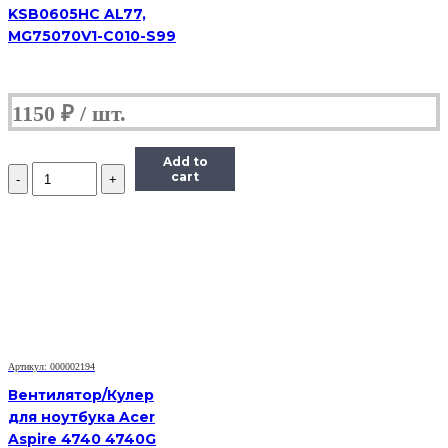
KSB0605HC AL77,
MG75070V1-C010-S99
1150
₽
Add to
Количество
cart
Вентилятор
для
ноутбука
Dell
Vostro
1500,
A840,
A860
Артикул: 000002194
Вентилятор/Кулер
для ноутбука Acer
Aspire 4740 4740G