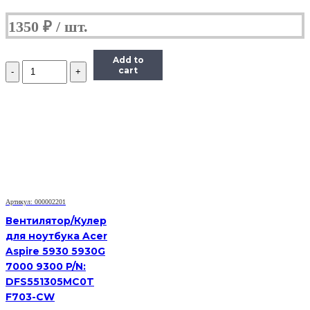
1350
₽
Add to
Количество
cart
Вентилятор
для
ноутбука
Dell
Vostro
1500,
A840,
A860
Артикул: 000002201
Вентилятор/Кулер
для ноутбука Acer
Aspire 5930 5930G
7000 9300 P/N:
DFS551305MC0T
F703-CW