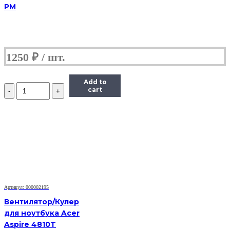
PM
1250
₽
Add to
Количество
cart
Вентилятор
для
ноутбука
Dell
Vostro
1500,
A840,
A860
Артикул: 000002195
Вентилятор/Кулер
для ноутбука Acer
Aspire 4810T