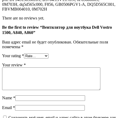
A860
0M703H, dq5d565c000, F856, GB0506PGV1-A, DQ5D565C001,
FBVMB004010, 0M702H
There are no reviews yet.
Be the first to review “Вентилятор для ноутбука Dell Vostro
1500, A840, A860”
Ваш адрес email не будет опубликован.
Обязательные поля
помечены
*
Your rating
*
Your review
*
Name
*
Email
*
Сохранить моё имя, email и адрес сайта в этом браузере для