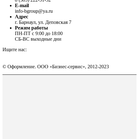
E-mail
info-bgroup@ya.ru
Адрес
г. Барнаул, ул. Деповская 7
Режим работы
ПН-ПТ с 9:00 до 18:00
СБ-ВС выходные дни
Ищите нас:
Страница
Страница
Страница
Вконтакте
WhatsApp
Telegram
© Оформление. ООО «Бизнес-сервис», 2012-2023
открывается
открывается
открывается
в
в
в
Вверх
новом
новом
новом
окне
окне
окне