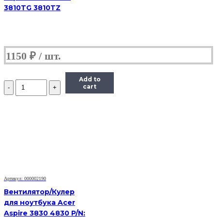
3810TG 3810TZ
1150
₽
Add to
Количество
cart
Вентилятор
для
ноутбука
Dell
Vostro
1500,
A840,
A860
Артикул: 000002190
Вентилятор/Кулер
для ноутбука Acer
Aspire 3830 4830 P/N: