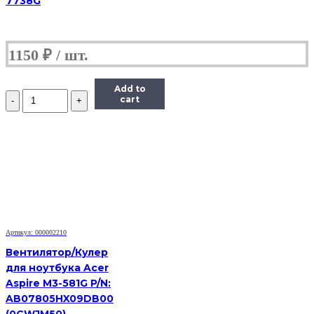
7738G
1150
₽
Add to
Количество
cart
Вентилятор
для
ноутбука
Dell
Vostro
1500,
A840,
A860
Артикул: 000002210
Вентилятор/Кулер
для ноутбука Acer
Aspire M3-581G P/N:
AB07805HX09DB00
(0CWJM50),