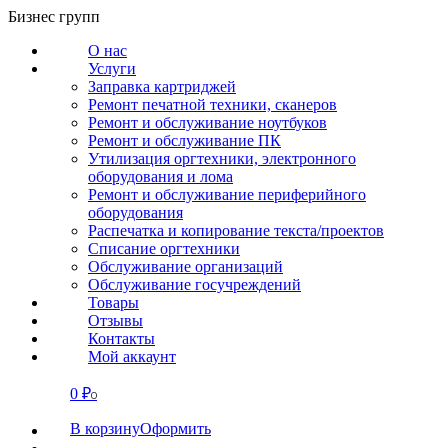
Перейти
Бизнес групп
к
О нас
содержанию
Услуги
Заправка картриджей
Ремонт печатной техники, сканеров
Ремонт и обслуживание ноутбуков
Ремонт и обслуживание ПК
Утилизация оргтехники, электронного
оборудования и лома
Ремонт и обслуживание периферийного
оборудования
Распечатка и копирование текста/проектов
Списание оргтехники
Обслуживание организаций
Обслуживание госучреждений
Товары
Отзывы
Контакты
Мой аккаунт
0
₽
СВЯЗАТЬСЯ
0
В корзину
Оформить
О нас