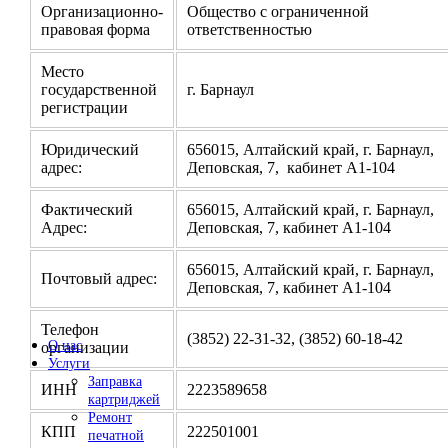
Организационно-
Общество с ограниченной
правовая форма
ответственностью
Место
государственной
г. Барнаул
регистрации
Юридический
656015, Алтайский край, г. Барнаул,
адрес:
Деповская, 7, кабинет А1-104
Фактический
656015, Алтайский край, г. Барнаул,
Адрес:
Деповская, 7, кабинет А1-104
656015, Алтайский край, г. Барнаул,
Почтовый адрес:
Деповская, 7, кабинет А1-104
Телефон
(3852) 22-31-32, (3852) 60-18-42
О нас
организации
Услуги
Заправка
ИНН
2223589658
картриджей
Ремонт
КПП
222501001
печатной