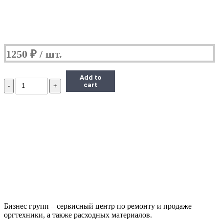
1250
₽
Add to
Количество
cart
Вентилятор
для
ноутбука
Dell
Vostro
1500,
A840,
A860
Бизнес групп – сервисный центр по ремонту и продаже
оргтехники, а также расходных материалов.