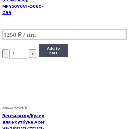
MF45070V1-Q060-
G99
1250
₽
Add to
Количество
cart
Вентилятор
для
ноутбука
Dell
Vostro
1500,
A840,
A860
Артикул: 000002181
Вентилятор/Кулер
для ноутбука Acer
V3-731G V3-771 V3-