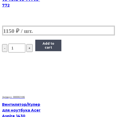
772
1150
₽
Add to
Количество
cart
Вентилятор
для
ноутбука
Dell
Vostro
1500,
A840,
A860
Артикул: 000002186
Вентилятор/Кулер
для ноутбука Acer
Aspire 1430