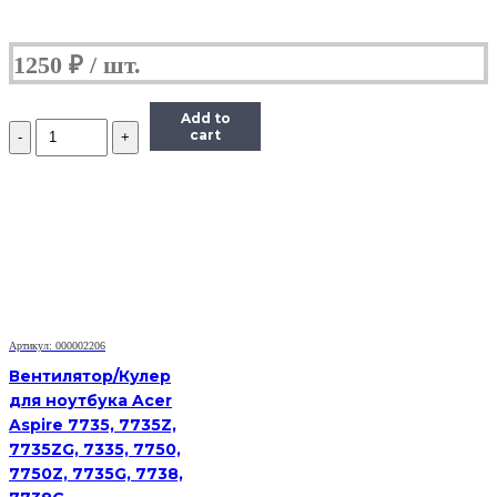
1250
₽
Add to
Количество
cart
Вентилятор
для
ноутбука
Dell
Vostro
1500,
A840,
A860
Артикул: 000002206
Вентилятор/Кулер
для ноутбука Acer
Aspire 7735, 7735Z,
7735ZG, 7335, 7750,
7750Z, 7735G, 7738,