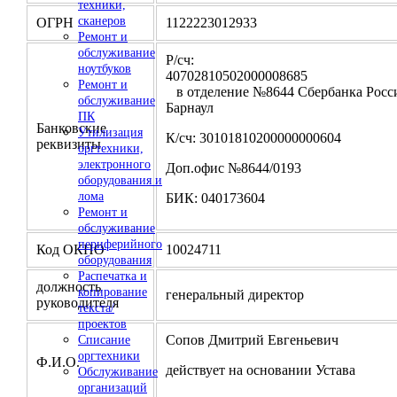
техники,
сканеров
ОГРН
1122223012933
Ремонт и
обслуживание
Р/сч:
ноутбуков
4070281050200000
Ремонт и
в отделение №8644 Сбербанка Росси
обслуживание
Барнаул
ПК
Банковские
Утилизация
К/сч: 30101810200000000604
реквизиты
оргтехники,
электронного
Доп.офис №8644/0193
оборудования и
лома
БИК: 040173604
Ремонт и
обслуживание
периферийного
Код ОКПО
10024711
оборудования
Распечатка и
должность
копирование
генеральный директор
руководителя
текста/
проектов
Сопов Дмитрий Евгеньевич
Списание
оргтехники
Ф.И.О.
действует на основании Устава
Обслуживание
организаций