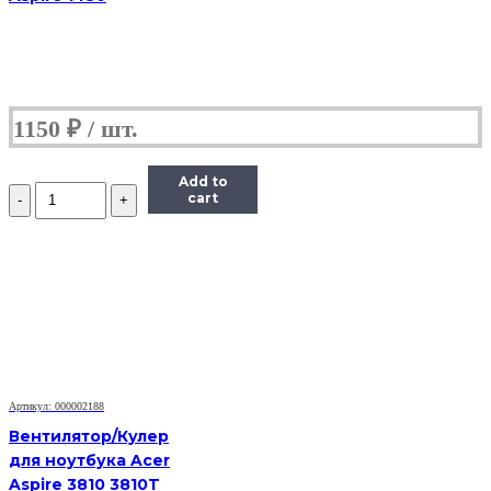
1150
₽
Add to
Количество
cart
Вентилятор
для
ноутбука
Dell
Vostro
1500,
A840,
A860
Артикул: 000002188
Вентилятор/Кулер
для ноутбука Acer
Aspire 3810 3810T