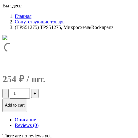
Вы здесь:
Главная
Сопутствующие товары
(TPS51275) TPS51275, Микросхема/Rocknparts
254
₽
Количество
(TPS51275)
TPS51275,
Add to cart
Микросхема/Rocknparts
Описание
Reviews (0)
There are no reviews yet.