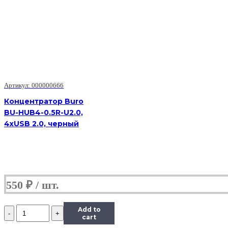
Артикул: 000000666
Концентратор Buro
BU-HUB4-0.5R-U2.0,
4xUSB 2.0, черный
550
₽
Количество
Add to
(TPS51275)
cart
TPS51275,