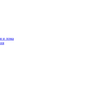
я и лома
ния