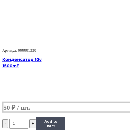
TPS51275,
Микросхема/Rocknparts
Артикул: 000001330
Конденсатор 10v
1500mF
50
₽
Количество
Add to
(TPS51275)
cart