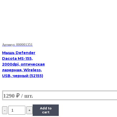
Микросхема/Rocknparts
Артикул: 000001351
Мышь Defender
Dacota MS-155,
2000dpi, оптическая
лазерная, Wireless,
USB, черный (52155)
1290
₽
Количество
Add to
(TPS51275)
cart