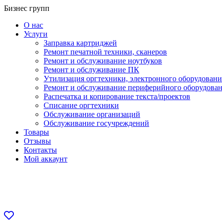
Перейти
Бизнес групп
к
О нас
содержанию
Услуги
Заправка картриджей
Ремонт печатной техники, сканеров
Ремонт и обслуживание ноутбуков
Ремонт и обслуживание ПК
Утилизация оргтехники, электронного оборудовани
Ремонт и обслуживание периферийного оборудова
Распечатка и копирование текста/проектов
Списание оргтехники
Обслуживание организаций
Обслуживание госучреждений
Товары
Отзывы
Контакты
Мой аккаунт