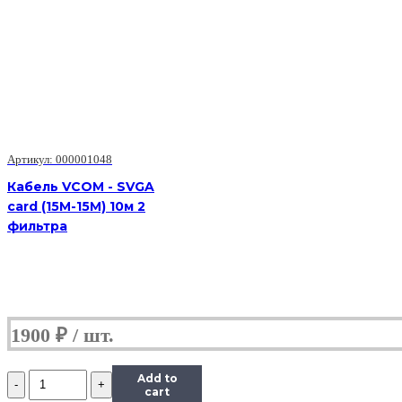
TPS51275,
Микросхема/Rocknparts
Артикул: 000001048
Кабель VCOM - SVGA
card (15M-15M) 10м 2
фильтра
1900
₽
Количество
Add to
(TPS51275)
cart