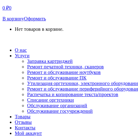
0
₽
0
В корзину
Оформить
Нет товаров в корзине.
СВЯЗАТЬСЯ С НАМИ
О нас
Услуги
Заправка картриджей
Ремонт печатной техники, сканеров
Ремонт и обслуживание ноутбуков
Ремонт и обслуживание ПК
Утилизация оргтехники, электронного оборудовани
Ремонт и обслуживание периферийного оборудова
Распечатка и копирование текста/проектов
Списание оргтехники
Обслуживание организаций
Обслуживание госучреждений
Товары
Отзывы
Контакты
Мой аккаунт