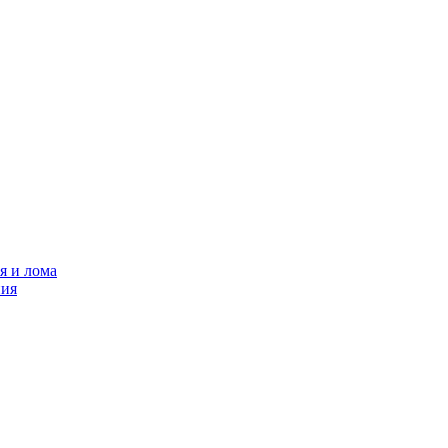
я и лома
ния