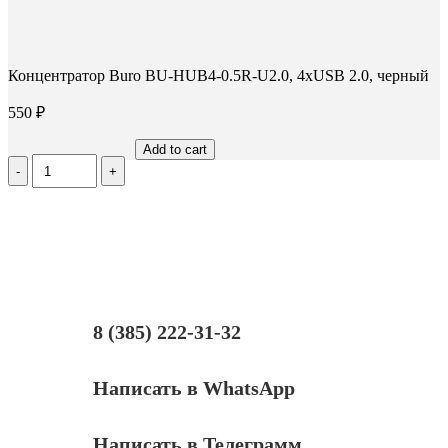
Концентратор Buro BU-HUB4-0.5R-U2.0, 4xUSB 2.0, черный
550
₽
Add to cart
Количество
Концентратор
Buro
BU-
HUB4-
0.5R-
U2.0,
4xUSB
2.0,
черный
8 (385) 222-31-32
Написать в WhatsApp
Написать в Телеграмм