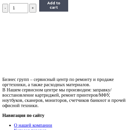
Add to
Количество
cart
Концентратор
Buro
BU-
HUB4-
0.5R-
U2.0,
4xUSB
2.0,
черный
Бизнес групп – сервисный центр по ремонту и продаже
оргтехники, а также расходных материалов.
В Нашем сервисном центре мы производим: заправку/
восстановление картриджей, ремонт принтеров/МФУ,
ноутбуков, сканеров, мониторов, счетчиков банкнот и прочей
офисной техники.
Навигация по сайту
О нашей компании