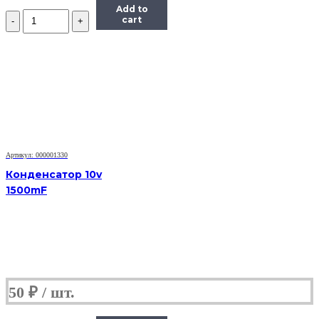
Add to
Количество
cart
Концентратор
Buro
BU-
HUB4-
0.5R-
U2.0,
4xUSB
2.0,
черный
Артикул: 000001330
Конденсатор 10v
1500mF
50
₽