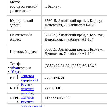
Место
государственной
г. Барнаул
регистрации
Юридический
656015, Алтайский край, г. Барнаул,
адрес:
Деповская, 7, кабинет А1-104
Фактический
656015, Алтайский край, г. Барнаул,
Адрес:
Деповская, 7, кабинет А1-104
656015, Алтайский край, г. Барнаул,
Почтовый адрес:
Деповская, 7, кабинет А1-104
Телефон
(3852) 22-31-32, (3852) 60-18-42
О нас
организации
Услуги
Заправка
ИНН
2223589658
картриджей
Ремонт
КПП
222501001
печатной
техники,
сканеров
ОГРН
1122223012933
Ремонт и
обслуживание