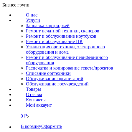
Перейти
Бизнес групп
к
О нас
содержанию
Услуги
Заправка картриджей
Ремонт печатной техники, сканеров
Ремонт и обслуживание ноутбуков
Ремонт и обслуживание ПК
Утилизация оргтехники, электронного
оборудования и лома
Ремонт и обслуживание периферийного
оборудования
Распечатка и копирование текста/проектов
Списание оргтехники
Обслуживание организаций
Обслуживание госучреждений
Товары
Отзывы
Контакты
Мой аккаунт
0
₽
СВЯЗАТЬСЯ
0
В корзину
Оформить
О нас