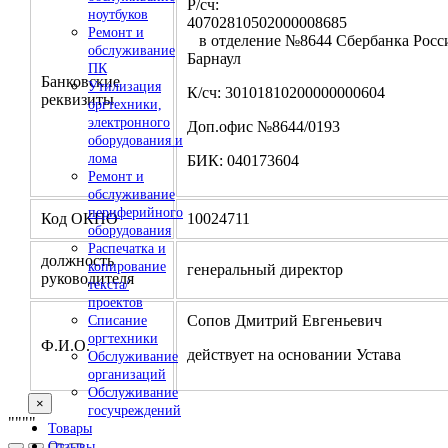
Р/сч:
ноутбуков
4070281050200000
Ремонт и
в отделение №8644 Сбербанка Росси
обслуживание
Барнаул
ПК
Банковские
Утилизация
К/сч: 30101810200000000604
реквизиты
оргтехники,
электронного
Доп.офис №8644/0193
оборудования и
лома
БИК: 040173604
Ремонт и
обслуживание
периферийного
Код ОКПО
10024711
оборудования
Распечатка и
должность
копирование
генеральный директор
руководителя
текста/
проектов
Сопов Дмитрий Евгеньевич
Списание
оргтехники
Ф.И.О.
действует на основании Устава
Обслуживание
организаций
Обслуживание
×
госучреждений
"
""
"
Товары
Отзывы