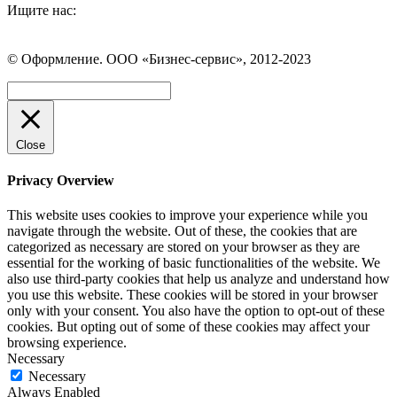
Ищите нас:
Страница
Страница
Страница
Вконтакте
WhatsApp
Telegram
© Оформление. ООО «Бизнес-сервис», 2012-2023
открывается
открывается
открывается
в
в
в
Вверх
новом
новом
новом
окне
окне
окне
Close
Privacy Overview
This website uses cookies to improve your experience while you
navigate through the website. Out of these, the cookies that are
categorized as necessary are stored on your browser as they are
essential for the working of basic functionalities of the website. We
also use third-party cookies that help us analyze and understand how
you use this website. These cookies will be stored in your browser
only with your consent. You also have the option to opt-out of these
cookies. But opting out of some of these cookies may affect your
browsing experience.
Necessary
Necessary
Always Enabled