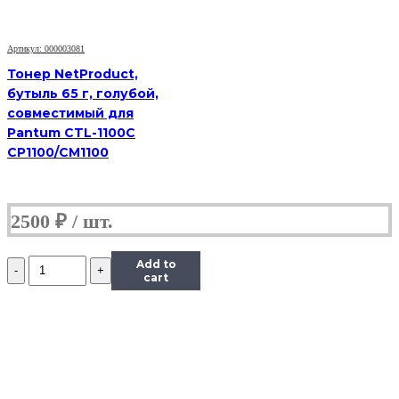
Артикул: 000003081
Тонер NetProduct,
бутыль 65 г, голубой,
совместимый для
Pantum CTL-1100C
CP1100/CM1100
2500
₽
Количество
Add to
Тонер
cart
Tomoegawa
Универсальный
для
Kyocera
TK-
410
(Тип