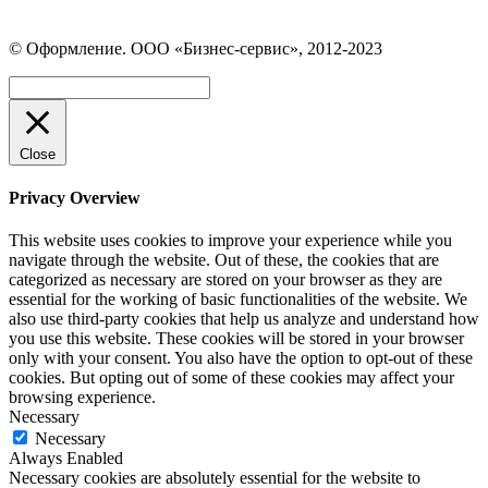
Страница
Страница
Страница
Вконтакте
WhatsApp
Telegram
© Оформление. ООО «Бизнес-сервис», 2012-2023
открывается
открывается
открывается
в
в
в
Вверх
новом
новом
новом
окне
окне
окне
Close
Privacy Overview
This website uses cookies to improve your experience while you
navigate through the website. Out of these, the cookies that are
categorized as necessary are stored on your browser as they are
essential for the working of basic functionalities of the website. We
also use third-party cookies that help us analyze and understand how
you use this website. These cookies will be stored in your browser
only with your consent. You also have the option to opt-out of these
cookies. But opting out of some of these cookies may affect your
browsing experience.
Necessary
Necessary
Always Enabled
Necessary cookies are absolutely essential for the website to