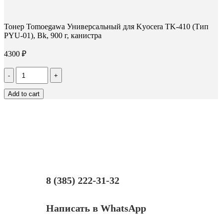
Тонер Tomoegawa Универсальный для Kyocera TK-410 (Тип
PYU-01), Bk, 900 г, канистра
4300
₽
Количество
Тонер
Tomoegawa
Add to cart
Универсальный
для
Kyocera
TK-
410
(Тип
PYU-
01),
Bk,
900
8 (385) 222-31-32
г,
канистра
Написать в WhatsApp