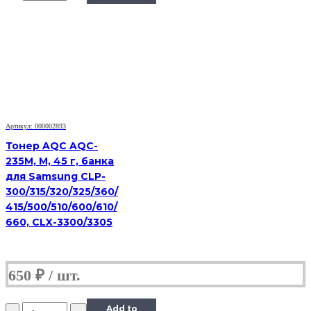
Tomoegawa
Универсальный
для
Kyocera
TK-
410
(Тип
PYU-
01),
Bk,
Артикул: 000002893
900
г,
Тонер AQC AQC-
канистра
235M, M, 45 г, банка
для Samsung CLP-
300/315/320/325/360/
415/500/510/600/610/
660, CLX-3300/3305
650
₽
Количество
Add to