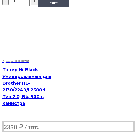
Тонер
cart
Tomoegawa
Универсальный
для
Kyocera
TK-
410
(Тип
PYU-
01),
Bk,
Артикул: 000000283
900
г,
Тонер Hi-Black
канистра
Универсальный для
Brother HL-
2130/2240/L2300d,
Тип 2.0, Bk, 500 г,
канистра
2350
₽