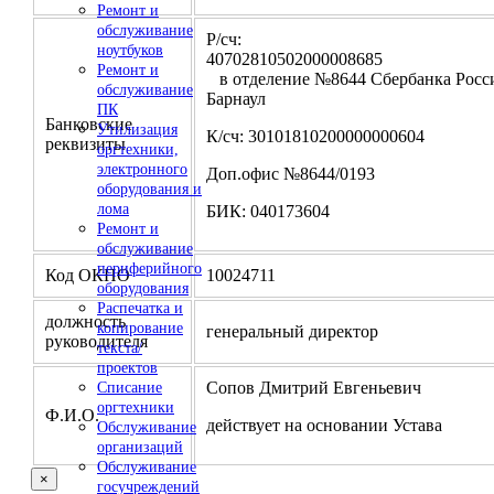
Ремонт и
обслуживание
Р/сч:
ноутбуков
4070281050200000
Ремонт и
в отделение №8644 Сбербанка Росси
обслуживание
Барнаул
ПК
Банковские
Утилизация
К/сч: 30101810200000000604
реквизиты
оргтехники,
электронного
Доп.офис №8644/0193
оборудования и
лома
БИК: 040173604
Ремонт и
обслуживание
периферийного
Код ОКПО
10024711
оборудования
Распечатка и
должность
копирование
генеральный директор
руководителя
текста/
проектов
Сопов Дмитрий Евгеньевич
Списание
оргтехники
Ф.И.О.
действует на основании Устава
Обслуживание
организаций
Обслуживание
×
госучреждений