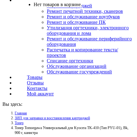
Услуги
Нет товаров в корзине.
Заправка картриджей
Ремонт печатной техники, сканеров
Ремонт и обслуживание ноутбуков
Ремонт и обслуживание ПК
Утилизация оргтехники, электронного
оборудования и лома
Ремонт и обслуживание периферийного
оборудования
Распечатка и копирование текста/
проектов
Списание оргтехники
Обслуживание организаций
Обслуживание госучреждений
Товары
Отзывы
Контакты
Мой аккаунт
Вы здесь:
Главная
ЗИП для заправки и восстановления картриджей
Тонер
Тонер Tomoegawa Универсальный для Kyocera TK-410 (Тип PYU-01), Bk,
900 г, канистра