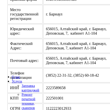
Место
государственной
г. Барнаул
регистрации
Юридический
656015, Алтайский край, г. Барнаул,
адрес:
Деповская, 7, кабинет А1-104
Фактический
656015, Алтайский край, г. Барнаул,
Адрес:
Деповская, 7, кабинет А1-104
656015, Алтайский край, г. Барнаул,
Почтовый адрес:
Деповская, 7, кабинет А1-104
Телефон
(3852) 22-31-32, (3852) 60-18-42
О нас
организации
Услуги
Заправка
ИНН
2223589658
картриджей
Ремонт
КПП
222501001
печатной
техники,
сканеров
ОГРН
1122223012933