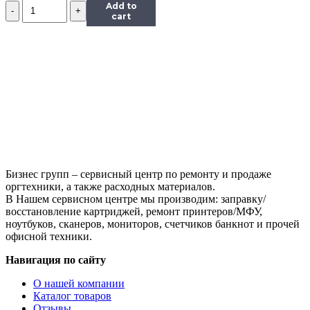
Количество
Add to
Тонер
cart
Tomoegawa
Универсальный
для
Kyocera
TK-
410
(Тип
PYU-
01),
Bk,
900
г,
Бизнес групп – сервисный центр по ремонту и продаже
канистра
оргтехники, а также расходных материалов.
В Нашем сервисном центре мы производим: заправку/
восстановление картриджей, ремонт принтеров/МФУ,
ноутбуков, сканеров, мониторов, счетчиков банкнот и прочей
офисной техники.
Навигация по сайту
О нашей компании
Каталог товаров
Отзывы