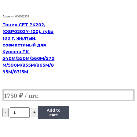
PYU-
01),
Bk,
Артикул: 000002932
900
г,
Тонер CET PK202,
канистра
(OSP0202Y-100), туба
100 г, желтый,
совместимый для
Kyocera TK-
540M/550M/560M/570
M/590M/855M/865M/8
95M/8315M
1750
₽
Количество
Add to
Тонер
cart
Tomoegawa
Универсальный
для