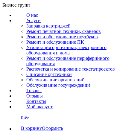
Перейти
Бизнес групп
к
О нас
содержанию
Услуги
Заправка картриджей
Ремонт печатной техники, сканеров
Ремонт и обслуживание ноутбуков
Ремонт и обслуживание ПК
Утилизация оргтехники, электронного
оборудования и лома
Ремонт и обслуживание периферийного
оборудования
Распечатка и копирование текста/проектов
Списание оргтехники
Обслуживание организаций
Обслуживание госучреждений
Товары
Отзывы
Контакты
Мой аккаунт
0
₽
СВЯЗАТЬСЯ
0
В корзину
Оформить
О нас