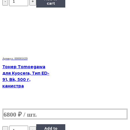
Тонер
cart
Tomoegawa
Универсальный
для
Kyocera
TK-
410
(Тип
PYU-
01),
Bk,
Артикул: 000001639
900
г,
Тонер Tomoegawa
канистра
для Kyocera, Тип ED-
91, Bk, 500 г,
канистра
6800
₽
Количество
Add to