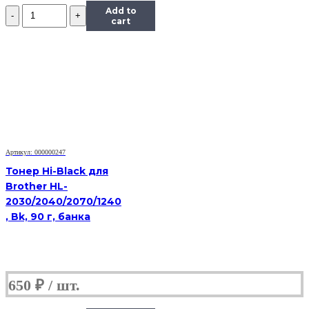
Количество
Add to
Тонер
cart
Tomoegawa
Универсальный
для
Kyocera
TK-
410
(Тип
PYU-
01),
Bk,
Артикул: 000000247
900
г,
Тонер Hi-Black для
канистра
Brother HL-
2030/2040/2070/1240
, Bk, 90 г, банка
650
₽