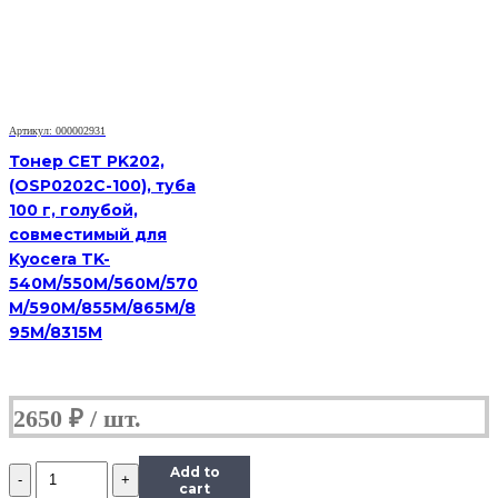
Kyocera
TK-
410
(Тип
PYU-
01),
Bk,
Артикул: 000002931
900
г,
Тонер CET PK202,
канистра
(OSP0202C-100), туба
100 г, голубой,
совместимый для
Kyocera TK-
540M/550M/560M/570
M/590M/855M/865M/8
95M/8315M
2650
₽
Количество
Add to
Тонер
cart