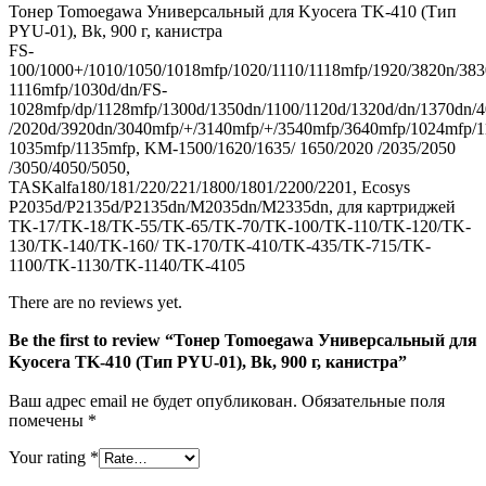
Тонер Tomoegawa Универсальный для Kyocera TK-410 (Тип
PYU-
PYU-01), Bk, 900 г, канистра
01),
FS-
Bk,
100/1000+/1010/1050/1018mfp/1020/1110/1118mfp/1920/3820n/383
900
1116mfp/1030d/dn/FS-
г,
1028mfp/dp/1128mfp/1300d/1350dn/1100/1120d/1320d/dn/1370dn/
канистра
/2020d/3920dn/3040mfp/+/3140mfp/+/3540mfp/3640mfp/1024mfp/
1035mfp/1135mfp, KM-1500/1620/1635/ 1650/2020 /2035/2050
/3050/4050/5050,
TASKalfa180/181/220/221/1800/1801/2200/2201, Ecosys
P2035d/P2135d/P2135dn/M2035dn/M2335dn, для картриджей
TK-17/TK-18/TK-55/TK-65/TK-70/TK-100/TK-110/TK-120/TK-
130/TK-140/TK-160/ TK-170/TK-410/TK-435/TK-715/TK-
1100/TK-1130/TK-1140/TK-4105
There are no reviews yet.
Be the first to review “Тонер Tomoegawa Универсальный для
Kyocera TK-410 (Тип PYU-01), Bk, 900 г, канистра”
Ваш адрес email не будет опубликован.
Обязательные поля
помечены
*
Your rating
*