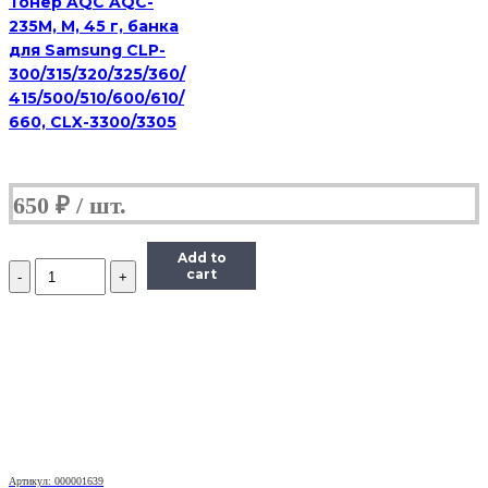
Тонер AQC AQC-
235M, M, 45 г, банка
для Samsung CLP-
300/315/320/325/360/
415/500/510/600/610/
660, CLX-3300/3305
650
₽
Add to
Количество
cart
Тонер
Hi-
Black
для
Brother
HL-
2030/2040/2070/1240,
Bk,
90
г,
банка
Артикул: 000001639