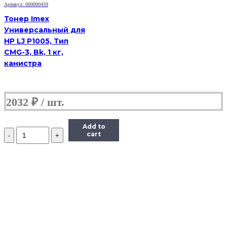
банка
Артикул: 000000459
Тонер Imex
Универсальный для
HP LJ P1005, Тип
CMG-3, Bk, 1 кг,
канистра
2032
₽
Add to
Количество
cart
Тонер
Hi-
Black
для
Brother
HL-
2030/2040/2070/1240,
Bk,
90
г,