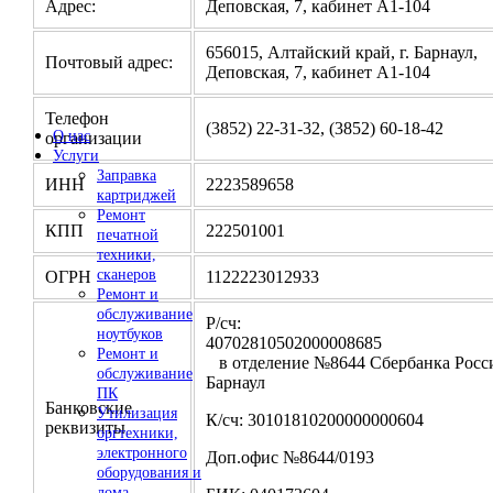
Адрес:
Деповская, 7, кабинет А1-104
656015, Алтайский край, г. Барнаул,
Почтовый адрес:
Деповская, 7, кабинет А1-104
Телефон
(3852) 22-31-32, (3852) 60-18-42
О нас
организации
Услуги
Заправка
ИНН
2223589658
картриджей
Ремонт
КПП
222501001
печатной
техники,
сканеров
ОГРН
1122223012933
Ремонт и
обслуживание
Р/сч:
ноутбуков
4070281050200000
Ремонт и
в отделение №8644 Сбербанка Росси
обслуживание
Барнаул
ПК
Банковские
Утилизация
К/сч: 30101810200000000604
реквизиты
оргтехники,
электронного
Доп.офис №8644/0193
оборудования и
лома