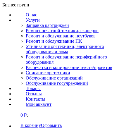
Перейти
Бизнес групп
к
О нас
содержанию
Услуги
Заправка картриджей
Ремонт печатной техники, сканеров
Ремонт и обслуживание ноутбуков
Ремонт и обслуживание ПК
Утилизация оргтехники, электронного
оборудования и лома
Ремонт и обслуживание периферийного
оборудования
Распечатка и копирование текста/проектов
Списание оргтехники
Обслуживание организаций
Обслуживание госучреждений
Товары
Отзывы
Контакты
Мой аккаунт
0
₽
СВЯЗАТЬСЯ
0
В корзину
Оформить
О нас