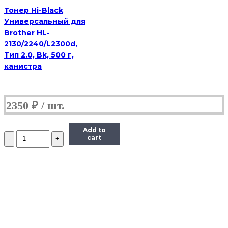
Тонер Hi-Black
Универсальный для
Brother HL-
2130/2240/L2300d,
Тип 2.0, Bk, 500 г,
канистра
2350
₽
Add to
Количество
cart
Тонер
Hi-
Black
для
Brother
HL-
2030/2040/2070/1240,
Bk,
90
г,