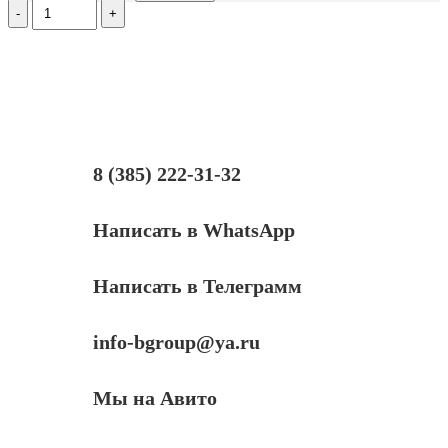
Количество
Тонер
Hi-
Black
для
Brother
HL-
2030/2040/2070/1240,
Bk,
90
8 (385) 222-31-32
г,
банка
Написать в WhatsApp
Написать в Телеграмм
info-bgroup@ya.ru
Мы на Авито