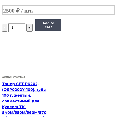
2500
₽
Add to
Количество
cart
Тонер
Hi-
Black
для
Brother
HL-
2030/2040/2070/1240,
Bk,
90
г,
банка
Артикул: 000002932
Тонер CET PK202,
(OSP0202Y-100), туба
100 г, желтый,
совместимый для
Kyocera TK-
540M/550M/560M/570