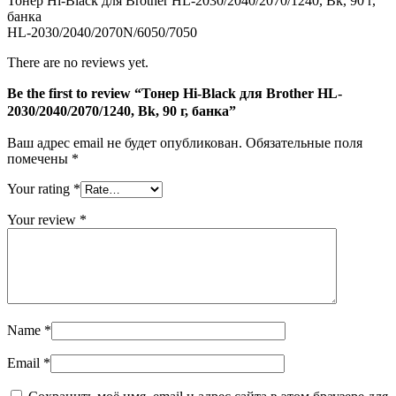
Тонер Hi-Black для Brother HL-2030/2040/2070/1240, Bk, 90 г,
HL-
банка
2030/2040/2070/1240,
HL-2030/2040/2070N/6050/7050
Bk,
90
There are no reviews yet.
г,
банка
Be the first to review “Тонер Hi-Black для Brother HL-
2030/2040/2070/1240, Bk, 90 г, банка”
Ваш адрес email не будет опубликован.
Обязательные поля
помечены
*
Your rating
*
Your review
*
Name
*
Email
*