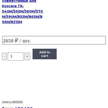
совместимый для
Kyocera TK-
540M/550M/560M/570
M/590M/855M/865M/8
95M/8315M
2650
₽
Add to
Количество
cart
Тонер
Hi-
Black
для
Brother
HL-
2030/2040/2070/1240,
Bk,
90
г,
банка
Артикул: 000002893