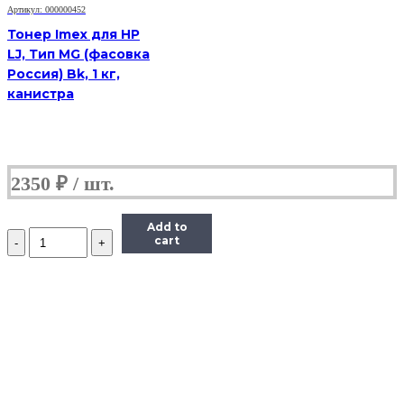
банка
Артикул: 000000452
Тонер Imex для HP
LJ, Тип MG (фасовка
Россия) Bk, 1 кг,
канистра
2350
₽
Add to
Количество
cart
Тонер
Hi-
Black
для
Brother
HL-
2030/2040/2070/1240,
Bk,
90
г,