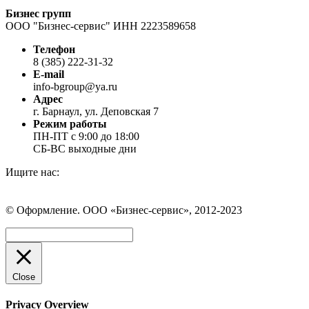
Бизнес групп
ООО "Бизнес-сервис" ИНН 2223589658
Телефон
8 (385) 222-31-32
E-mail
info-bgroup@ya.ru
Адрес
г. Барнаул, ул. Деповская 7
Режим работы
ПН-ПТ с 9:00 до 18:00
СБ-ВС выходные дни
Ищите нас:
Страница
Страница
Страница
Вконтакте
WhatsApp
Telegram
© Оформление. ООО «Бизнес-сервис», 2012-2023
открывается
открывается
открывается
в
в
в
Вверх
новом
новом
новом
окне
окне
окне
Close
Privacy Overview