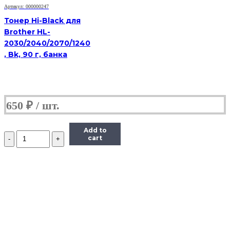
банка
Артикул: 000000247
Тонер Hi-Black для
Brother HL-
2030/2040/2070/1240
, Bk, 90 г, банка
650
₽
Add to
Количество
cart
Тонер
Hi-
Black
для
Brother
HL-
2030/2040/2070/1240,
Bk,
90
г,