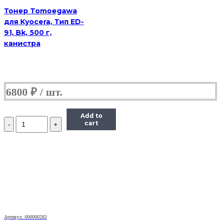
Тонер Tomoegawa
для Kyocera, Тип ED-
91, Bk, 500 г,
канистра
6800
₽
Add to
Количество
cart
Тонер
Hi-
Black
для
Brother
HL-
2030/2040/2070/1240,
Bk,
90
г,
банка
Артикул: 000000283