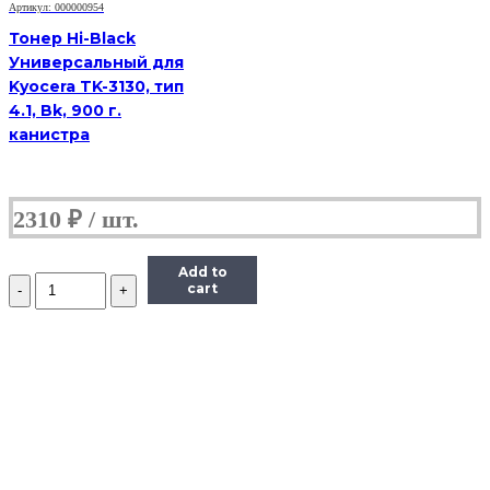
банка
Артикул: 000000954
Тонер Hi-Black
Универсальный для
Kyocera TK-3130, тип
4.1, Bk, 900 г.
канистра
2310
₽
Add to
Количество
cart
Тонер
Hi-
Black
для
Brother
HL-
2030/2040/2070/1240,
Bk,
90
г,