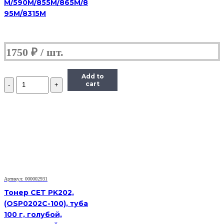
M/590M/855M/865M/8
95M/8315M
1750
₽
Add to
Количество
cart
Тонер
Hi-
Black
для
Brother
HL-
2030/2040/2070/1240,
Bk,
90
г,
банка
Артикул: 000002931
Тонер CET PK202,
(OSP0202C-100), туба
100 г, голубой,