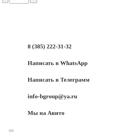
Тонер
Pantum
Универсальный
для
P2200,
Тип
1.6,
Bk,
160
8 (385) 222-31-32
г,
банка
Написать в WhatsApp
Написать в Телеграмм
info-bgroup@ya.ru
Мы на Авито