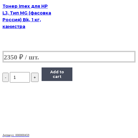
Тонер Imex для HP
LJ, Тип MG (фасовка
Россия) Bk, 1 кг,
канистра
2350
₽
Add to
Количество
cart
Тонер
Pantum
Универсальный
для
P2200,
Тип
1.6,
Bk,
160
г,
банка
Артикул: 000000459