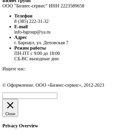
Бизнес групп
ООО "Бизнес-сервис" ИНН 2223589658
Телефон
8 (385) 222-31-32
E-mail
info-bgroup@ya.ru
Адрес
г. Барнаул, ул. Деповская 7
Режим работы
ПН-ПТ с 9:00 до 18:00
СБ-ВС выходные дни
Ищите нас:
Страница
Страница
Страница
Вконтакте
WhatsApp
Telegram
© Оформление. ООО «Бизнес-сервис», 2012-2023
открывается
открывается
открывается
в
в
в
Вверх
новом
новом
новом
окне
окне
окне
Close
Privacy Overview