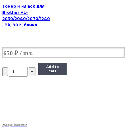
Тонер Hi-Black для
Brother HL-
2030/2040/2070/1240
, Bk, 90 г, банка
650
₽
Add to
Количество
cart
Тонер
Pantum
Универсальный
для
P2200,
Тип
1.6,
Bk,
160
г,
банка
Артикул: 000000452