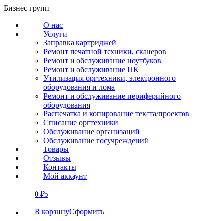
Перейти
Бизнес групп
к
О нас
содержанию
Услуги
Заправка картриджей
Ремонт печатной техники, сканеров
Ремонт и обслуживание ноутбуков
Ремонт и обслуживание ПК
Утилизация оргтехники, электронного
оборудования и лома
Ремонт и обслуживание периферийного
оборудования
Распечатка и копирование текста/проектов
Списание оргтехники
Обслуживание организаций
Обслуживание госучреждений
Товары
Отзывы
Контакты
Мой аккаунт
0
₽
СВЯЗАТЬСЯ
0
В корзину
Оформить
О нас