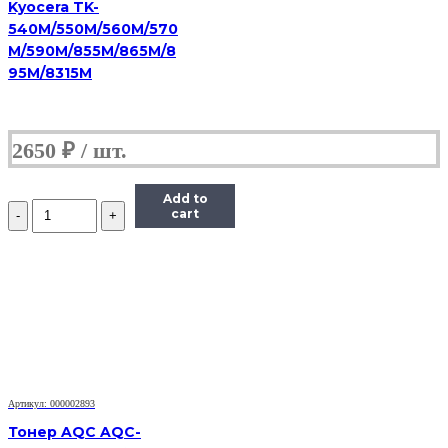
Kyocera TK-
540M/550M/560M/570
M/590M/855M/865M/8
95M/8315M
2650
₽
Add to
Количество
cart
Тонер
Pantum
Универсальный
для
P2200,
Тип
1.6,
Bk,
160
г,
банка
Артикул: 000002893
Тонер AQC AQC-