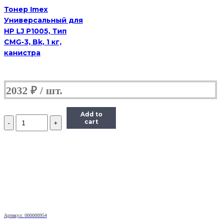
Тонер Imex
Универсальный для
HP LJ P1005, Тип
CMG-3, Bk, 1 кг,
канистра
2032
₽
Add to
Количество
cart
Тонер
Pantum
Универсальный
для
P2200,
Тип
1.6,
Bk,
160
г,
банка
Артикул: 000000954