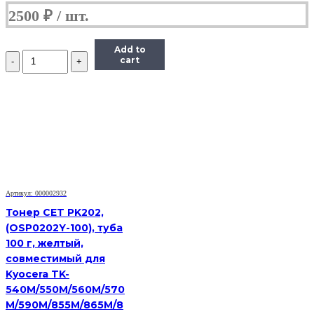
2500
₽
Add to
Количество
cart
Тонер
Pantum
Универсальный
для
P2200,
Тип
1.6,
Bk,
160
г,
банка
Артикул: 000002932
Тонер CET PK202,
(OSP0202Y-100), туба
100 г, желтый,
совместимый для
Kyocera TK-
540M/550M/560M/570
M/590M/855M/865M/8