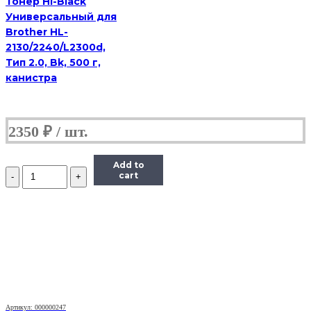
Тонер Hi-Black
Универсальный для
Brother HL-
2130/2240/L2300d,
Тип 2.0, Bk, 500 г,
канистра
2350
₽
Add to
Количество
cart
Тонер
Pantum
Универсальный
для
P2200,
Тип
1.6,
Bk,
160
г,
банка
Артикул: 000000247