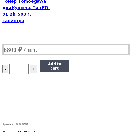
Тонер Tomoegawa
для Kyocera, Тип ED-
91, Bk, 500 г,
канистра
6800
₽
Add to
Количество
cart
Тонер
Pantum
Универсальный
для
P2200,
Тип
1.6,
Bk,
160
г,
банка
Артикул: 000000283