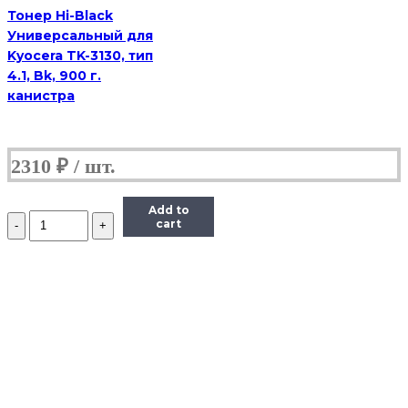
Тонер Hi-Black
Универсальный для
Kyocera TK-3130, тип
4.1, Bk, 900 г.
канистра
2310
₽
Add to
Количество
cart
Тонер
Pantum
Универсальный
для
P2200,
Тип
1.6,
Bk,
160
г,
банка