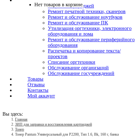
Услуги
Нет товаров в корзине.
Заправка картриджей
Ремонт печатной техники, сканеров
Ремонт и обслуживание ноутбуков
Ремонт и обслуживание ПК
Утилизация оргтехники, электронного
оборудования и лома
Ремонт и обслуживание периферийного
оборудования
Распечатка и копирование текста/
проектов
Списание оргтехники
Обслуживание организаций
Обслуживание госучреждений
Товары
Отзывы
Контакты
Мой аккаунт
Вы здесь:
Главная
ЗИП для заправки и восстановления картриджей
Тонер
Тонер Pantum Универсальный для P2200, Тип 1.6, Bk, 160 г, банка