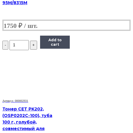
95M/8315M
1750
₽
Add to
Количество
cart
Тонер
Pantum
Универсальный
для
P2200,
Тип
1.6,
Bk,
160
г,
банка
Артикул: 000002931
Тонер CET PK202,
(OSP0202C-100), туба
100 г, голубой,
совместимый для