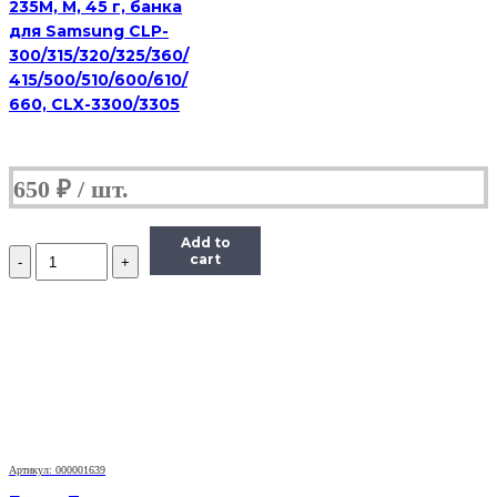
235M, M, 45 г, банка
для Samsung CLP-
300/315/320/325/360/
415/500/510/600/610/
660, CLX-3300/3305
650
₽
Add to
Количество
cart
Тонер
Pantum
Универсальный
для
P2200,
Тип
1.6,
Bk,
160
г,
банка
Артикул: 000001639