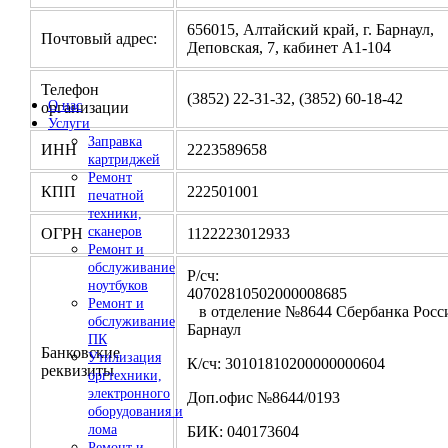
656015, Алтайский край, г. Барнаул,
Почтовый адрес:
Деповская, 7, кабинет А1-104
Телефон
(3852) 22-31-32, (3852) 60-18-42
О нас
организации
Услуги
Заправка
ИНН
2223589658
картриджей
Ремонт
КПП
222501001
печатной
техники,
сканеров
ОГРН
1122223012933
Ремонт и
обслуживание
Р/сч:
ноутбуков
4070281050200000
Ремонт и
в отделение №8644 Сбербанка Росси
обслуживание
Барнаул
ПК
Банковские
Утилизация
К/сч: 30101810200000000604
реквизиты
оргтехники,
электронного
Доп.офис №8644/0193
оборудования и
лома
БИК: 040173604
Ремонт и