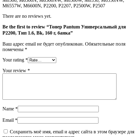
M6500, M6500N, M6500NW, M6500W, M6550, M6550NW,
Тип
M6557W, M6600N, P2200, P2207, P2500W, P2507
1.6,
Bk,
There are no reviews yet.
160
г,
Be the first to review “Тонер Pantum Универсальный для
банка
P2200, Тип 1.6, Bk, 160 г, банка”
Ваш адрес email не будет опубликован.
Обязательные поля
помечены
*
Your rating
*
Your review
*
Name
*
Email
*
Сохранить моё имя, email и адрес сайта в этом браузере для