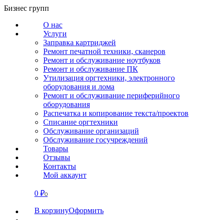
Перейти
Бизнес групп
к
О нас
содержанию
Услуги
Заправка картриджей
Ремонт печатной техники, сканеров
Ремонт и обслуживание ноутбуков
Ремонт и обслуживание ПК
Утилизация оргтехники, электронного
оборудования и лома
Ремонт и обслуживание периферийного
оборудования
Распечатка и копирование текста/проектов
Списание оргтехники
Обслуживание организаций
Обслуживание госучреждений
Товары
Отзывы
Контакты
Мой аккаунт
0
₽
СВЯЗАТЬСЯ
0
В корзину
Оформить
О нас