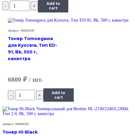
Количество
Add to
Тонер
cart
Hi-
Black
Универсальный
для
Артикул: 000001639
Ricoh
Тонер Tomoegawa
Aficio
для Kyocera, Тип ED-
SP
91, Bk, 500 г,
100,
Polyester,
канистра
Bk,
700
г,
6800
₽
канистра
Количество
Add to
Тонер
cart
Hi-
Black
Универсальный
для
Артикул: 000000283
Ricoh
Aficio
Тонер Hi-Black
SP