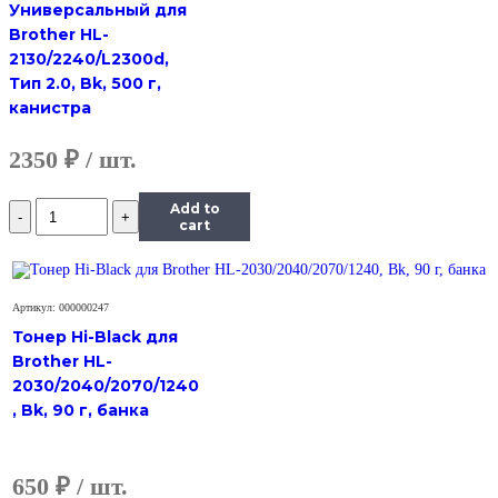
Универсальный для
100,
Brother HL-
Polyester,
2130/2240/L2300d,
Bk,
700
Тип 2.0, Bk, 500 г,
г,
канистра
канистра
2350
₽
Количество
Add to
Тонер
cart
Hi-
Black
Универсальный
для
Артикул: 000000247
Ricoh
Тонер Hi-Black для
Aficio
Brother HL-
SP
2030/2040/2070/1240
100,
Polyester,
, Bk, 90 г, банка
Bk,
700
г,
650
₽
канистра