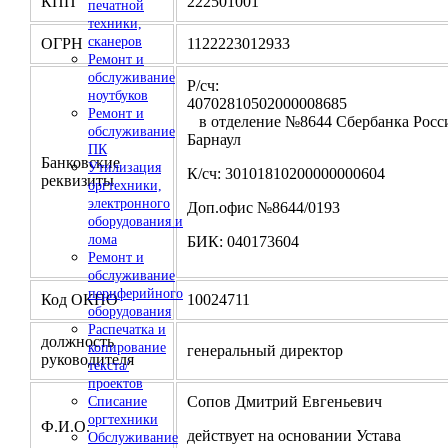
КПП
222501001
печатной
техники,
сканеров
ОГРН
1122223012933
Ремонт и
обслуживание
Р/сч:
ноутбуков
4070281050200000
Ремонт и
в отделение №8644 Сбербанка Росси
обслуживание
Барнаул
ПК
Банковские
Утилизация
К/сч: 30101810200000000604
реквизиты
оргтехники,
электронного
Доп.офис №8644/0193
оборудования и
лома
БИК: 040173604
Ремонт и
обслуживание
периферийного
Код ОКПО
10024711
оборудования
Распечатка и
должность
копирование
генеральный директор
руководителя
текста/
проектов
Сопов Дмитрий Евгеньевич
Списание
оргтехники
Ф.И.О.
действует на основании Устава
Обслуживание