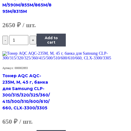
M/590M/855M/865M/8
95M/8315M
2650
₽
Количество
Add to
Тонер
cart
Hi-
Black
Универсальный
для
Ricoh
Артикул: 000002893
Aficio
Тонер AQC AQC-
SP
235M, M, 45 г, банка
100,
для Samsung CLP-
Polyester,
300/315/320/325/360/
Bk,
700
415/500/510/600/610/
г,
660, CLX-3300/3305
канистра
650
₽