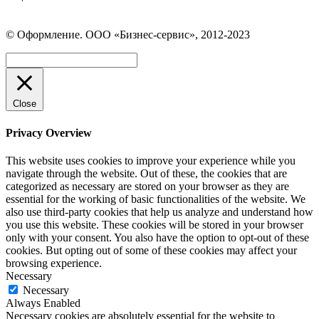
Страница
Страница
Страница
Вконтакте
WhatsApp
Telegram
© Оформление. ООО «Бизнес-сервис», 2012-2023
открывается
открывается
открывается
в
в
в
Вверх
новом
новом
новом
окне
окне
окне
Close
Privacy Overview
This website uses cookies to improve your experience while you
navigate through the website. Out of these, the cookies that are
categorized as necessary are stored on your browser as they are
essential for the working of basic functionalities of the website. We
also use third-party cookies that help us analyze and understand how
you use this website. These cookies will be stored in your browser
only with your consent. You also have the option to opt-out of these
cookies. But opting out of some of these cookies may affect your
browsing experience.
Necessary
Necessary
Always Enabled
Necessary cookies are absolutely essential for the website to