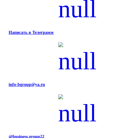
Написать в Телеграмм
info-bgroup@ya.ru
@business.group22