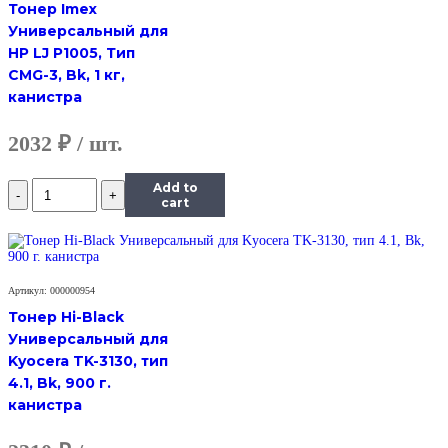
Aficio
Тонер Imex
SP
Универсальный для
100,
HP LJ P1005, Тип
Polyester,
CMG-3, Bk, 1 кг,
Bk,
700
канистра
г,
канистра
2032
₽
Количество
Add to
Тонер
cart
Hi-
Black
Универсальный
для
Ricoh
Артикул: 000000954
Aficio
Тонер Hi-Black
SP
Универсальный для
100,
Kyocera TK-3130, тип
Polyester,
4.1, Bk, 900 г.
Bk,
700
канистра
г,
канистра