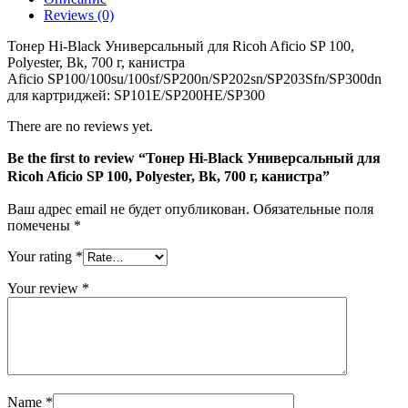
Ricoh
Reviews (0)
Aficio
SP
Тонер Hi-Black Универсальный для Ricoh Aficio SP 100,
100,
Polyester, Bk, 700 г, канистра
Polyester,
Aficio SP100/100su/100sf/SP200n/SP202sn/SP203Sfn/SP300dn
Bk,
для картриджей: SP101E/SP200HE/SP300
700
г,
There are no reviews yet.
канистра
Be the first to review “Тонер Hi-Black Универсальный для
Ricoh Aficio SP 100, Polyester, Bk, 700 г, канистра”
Ваш адрес email не будет опубликован.
Обязательные поля
помечены
*
Your rating
*
Your review
*
Name
*