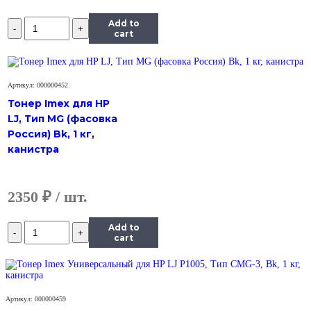
Количество
Add to
Тонер
cart
Hi-
Black
Универсальный
для
Артикул: 000000452
Ricoh
Тонер Imex для HP
Aficio
LJ, Тип MG (фасовка
SP
Россия) Bk, 1 кг,
100,
Polyester,
канистра
Bk,
700
г,
2350
₽
канистра
Количество
Add to
Тонер
cart
Hi-
Black
Универсальный
для
Артикул: 000000459
Ricoh