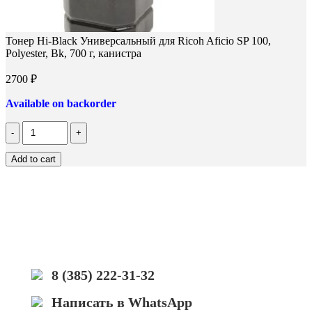
Тонер Hi-Black Универсальный для Ricoh Aficio SP 100,
Polyester, Bk, 700 г, канистра
2700
₽
Available on backorder
Количество
Тонер
Hi-
Add to cart
Black
Универсальный
для
Ricoh
Aficio
SP
100,
Polyester,
Bk,
8 (385) 222-31-32
700
г,
Написать в WhatsApp
канистра