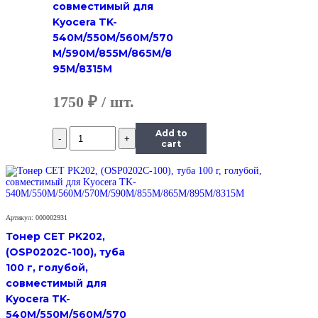
совместимый для
Kyocera TK-
540M/550M/560M/570
M/590M/855M/865M/8
95M/8315M
1750
₽
Количество
Add to
Тонер
cart
Hi-
Black
Универсальный
для
Ricoh
Артикул: 000002931
Aficio
SP
Тонер CET PK202,
100,
(OSP0202C-100), туба
Polyester,
100 г, голубой,
Bk,
совместимый для
700
г,
Kyocera TK-
канистра
540M/550M/560M/570