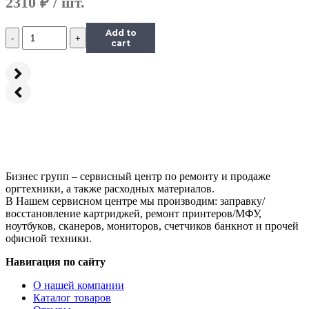
2310
₽
Количество
Add to
Тонер
cart
Hi-
Black
Универсальный
для
Ricoh
Aficio
SP
100,
Polyester,
Bk,
Бизнес групп – сервисный центр по ремонту и продаже
700
оргтехники, а также расходных материалов.
г,
В Нашем сервисном центре мы производим: заправку/
канистра
восстановление картриджей, ремонт принтеров/МФУ,
ноутбуков, сканеров, мониторов, счетчиков банкнот и прочей
офисной техники.
Навигация по сайту
О нашей компании
Каталог товаров