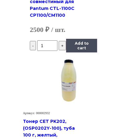
совместимый для
Pantum CTL-1100C
CP1100/CM1100
2500
₽
Количество
Add to
Тонер
cart
Hi-
Black
Универсальный
для
Ricoh
Aficio
SP
100,
Polyester,
Bk,
700
Артикул: 000002932
г,
канистра
Тонер CET PK202,
(OSP0202Y-100), туба
100 г, желтый,