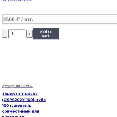
2500
₽
Количество
Add to
Тонер
cart
Hi-
Black
Универсальный
для
HP
CLJ
CP1025,
Сферизованный,
Тип
1.0,
Артикул: 000002932
M,
585
Тонер CET PK202,
г,
(OSP0202Y-100), туба
канистра
100 г, желтый,
совместимый для
Kyocera TK-