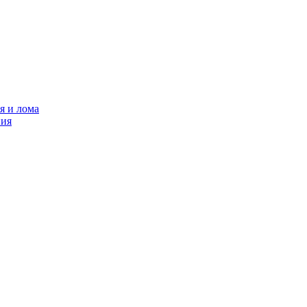
я и лома
ния