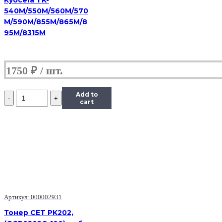
540M/550M/560M/570
M/590M/855M/865M/8
95M/8315M
1750
₽
Количество
Add to
Тонер
cart
Hi-
Black
Универсальный
для
HP
CLJ
CP1025,
Сферизованный,
Тип
1.0,
Артикул: 000002931
M,
585
Тонер CET PK202,
г,