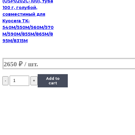
(OSP0202C-100), туба
канистра
100 г, голубой,
совместимый для
Kyocera TK-
540M/550M/560M/570
M/590M/855M/865M/8
95M/8315M
2650
₽
Количество
Add to
Тонер
cart
Hi-
Black
Универсальный
для
HP
CLJ
CP1025,
Сферизованный,
Тип