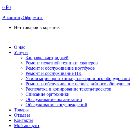
0
₽
0
В корзину
Оформить
Нет товаров в корзине.
СВЯЗАТЬСЯ С НАМИ
О нас
Услуги
Заправка картриджей
Ремонт печатной техники, сканеров
Ремонт и обслуживание ноутбуков
Ремонт и обслуживание ПК
Утилизация оргтехники, электронного оборудовани
Ремонт и обслуживание периферийного оборудова
Распечатка и копирование текста/проектов
Списание оргтехники
Обслуживание организаций
Обслуживание госучреждений
Товары
Отзывы
Контакты
Мой аккаунт