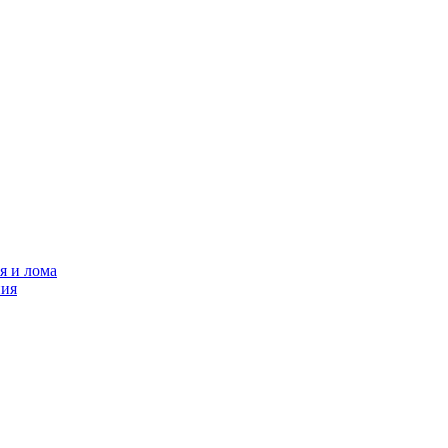
я и лома
ния