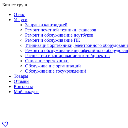
Перейти
Бизнес групп
к
О нас
содержанию
Услуги
Заправка картриджей
Ремонт печатной техники, сканеров
Ремонт и обслуживание ноутбуков
Ремонт и обслуживание ПК
Утилизация оргтехники, электронного оборудовани
Ремонт и обслуживание периферийного оборудова
Распечатка и копирование текста/проектов
Списание оргтехники
Обслуживание организаций
Обслуживание госучреждений
Товары
Отзывы
Контакты
Мой аккаунт