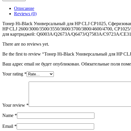
Универсальный
для
Описание
HP
Reviews (0)
CLJ
CP1025,
Тонер Hi-Black Универсальный для HP CLJ CP1025, Сферизованн
Сферизованный,
HP CLJ 2600/3000/3500/3550/3600/3700/3800/4600/4700, CP102
Тип
для картриджей: Q6003A/Q2673A/Q6473/Q7583A/C9723A/CE31
1.0,
M,
There are no reviews yet.
585
Be the first to review “Тонер Hi-Black Универсальный для HP C
г,
канистра
Ваш адрес email не будет опубликован.
Обязательные поля пом
Your rating
*
Your review
*
Name
*
Email
*