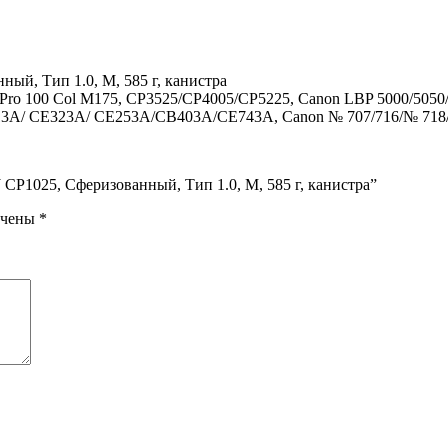
ый, Тип 1.0, M, 585 г, канистра
5/Pro 100 Col M175, CP3525/CP4005/CP5225, Canon LBP 5000/505
3A/ CE323A/ CE253A/CB403A/CE743A, Canon № 707/716/№ 718
LJ CP1025, Сферизованный, Тип 1.0, M, 585 г, канистра”
ечены
*