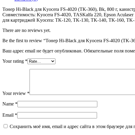
для
Kyocera
Тонер Hi-Black для Kyocera FS-4020 (TK-360), Bk, 800 г, канист
FS-
Совместимость: Kyocera FS-4020, TASKalfa 220, Epson Aculase
4020
для картриджей Kyocera: TK-120, ТK-130, TK-140, TK-160, TK-
(TK-
360),
There are no reviews yet.
Bk,
800
Be the first to review “Тонер Hi-Black для Kyocera FS-4020 (TK-36
г,
канистра
Ваш адрес email не будет опубликован.
Обязательные поля пом
Your rating
*
Your review
*
Name
*
Email
*
Сохранить моё имя, email и адрес сайта в этом браузере д