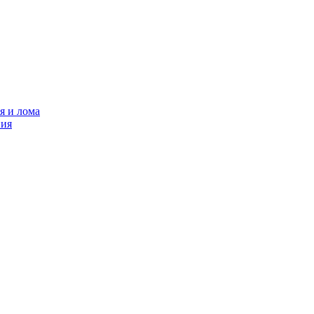
я и лома
ния