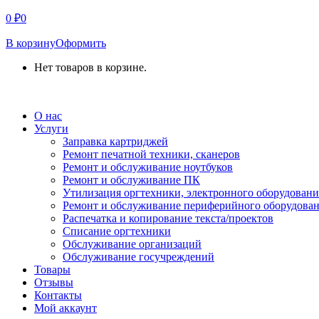
0
₽
0
В корзину
Оформить
Нет товаров в корзине.
СВЯЗАТЬСЯ С НАМИ
О нас
Услуги
Заправка картриджей
Ремонт печатной техники, сканеров
Ремонт и обслуживание ноутбуков
Ремонт и обслуживание ПК
Утилизация оргтехники, электронного оборудовани
Ремонт и обслуживание периферийного оборудова
Распечатка и копирование текста/проектов
Списание оргтехники
Обслуживание организаций
Обслуживание госучреждений
Товары
Отзывы
Контакты
Мой аккаунт