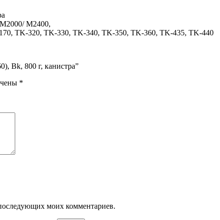
ра
r M2000/ M2400,
170, TK-320, TK-330, TK-340, TK-350, TK-360, TK-435, TK-440
0), Bk, 800 г, канистра”
ечены
*
ля последующих моих комментариев.