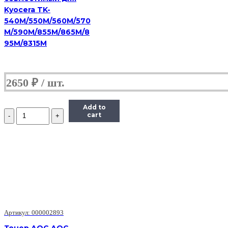
Kyocera TK-
540M/550M/560M/570
M/590M/855M/865M/8
95M/8315M
2650
₽
Add to
Количество
cart
Тонер
Hi-
Black
для
Kyocera
FS-
4020
(TK-
360),
Bk,
800
Артикул: 000002893
г,