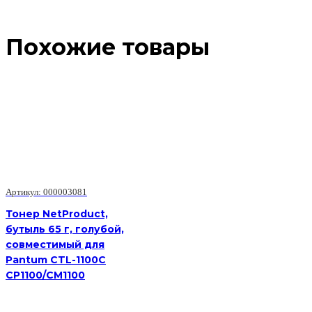
Похожие товары
Артикул: 000003081
Тонер NetProduct,
бутыль 65 г, голубой,
совместимый для
Pantum CTL-1100C
CP1100/CM1100