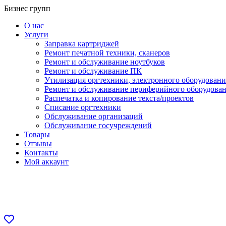
Перейти
Бизнес групп
к
О нас
содержанию
Услуги
Заправка картриджей
Ремонт печатной техники, сканеров
Ремонт и обслуживание ноутбуков
Ремонт и обслуживание ПК
Утилизация оргтехники, электронного оборудовани
Ремонт и обслуживание периферийного оборудова
Распечатка и копирование текста/проектов
Списание оргтехники
Обслуживание организаций
Обслуживание госучреждений
Товары
Отзывы
Контакты
Мой аккаунт