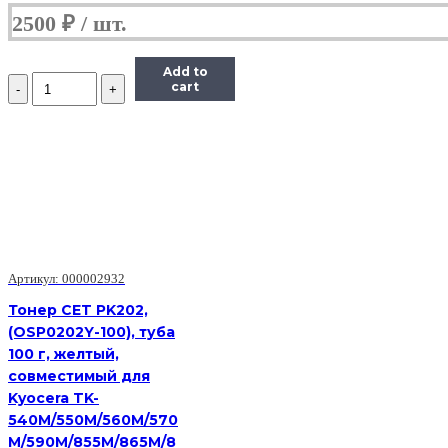
2500
₽
Add to
Количество
cart
Тонер
Hi-
Black
для
Kyocera
FS-
4020
(TK-
360),
Bk,
800
Артикул: 000002932
г,
Тонер CET PK202,
канистра
(OSP0202Y-100), туба
100 г, желтый,
совместимый для
Kyocera TK-
540M/550M/560M/570
M/590M/855M/865M/8