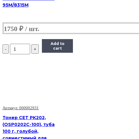
95M/8315M
1750
₽
Add to
Количество
cart
Тонер
Hi-
Black
для
Kyocera
FS-
4020
(TK-
360),
Bk,
800
Артикул: 000002931
г,
Тонер CET PK202,
канистра
(OSP0202C-100), туба
100 г, голубой,
совместимый для