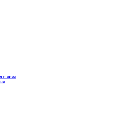
я и лома
ния