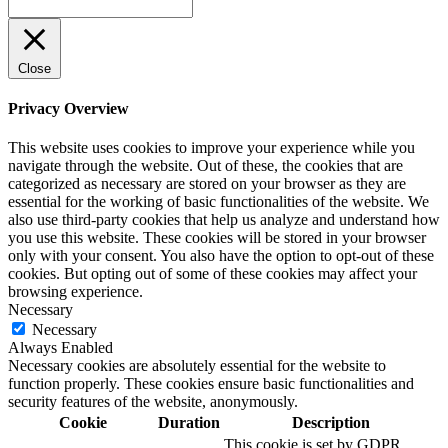
в
в
в
Вверх
новом
новом
новом
окне
окне
окне
Close
Privacy Overview
This website uses cookies to improve your experience while you
navigate through the website. Out of these, the cookies that are
categorized as necessary are stored on your browser as they are
essential for the working of basic functionalities of the website. We
also use third-party cookies that help us analyze and understand how
you use this website. These cookies will be stored in your browser
only with your consent. You also have the option to opt-out of these
cookies. But opting out of some of these cookies may affect your
browsing experience.
Necessary
Necessary
Always Enabled
Necessary cookies are absolutely essential for the website to
function properly. These cookies ensure basic functionalities and
security features of the website, anonymously.
Cookie
Duration
Description
This cookie is set by GDPR