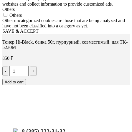
websites and collect information to provide customized ads.
Others
Others
Other uncategorized cookies are those that are being analyzed and
have not been classified into a category as yet.
SAVE & ACCEPT
Тонер Hi-Black, банка 50г, пурпурный, совместимый, для TK-
5230M
850
₽
Количество
Тонер
Hi-
Add to cart
Black,
банка
50г,
пурпурный,
совместимый,
для
TK-
5230M
8 (385) 222-31-32