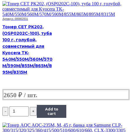
Black,
банка
50г,
пурпурный,
Артикул: 000002931
совместимый,
Тонер CET PK202,
для
(OSP0202C-100), туба
TK-
100 г, голубой,
5230M
совместимый для
Kyocera TK-
540M/550M/560M/570
M/590M/855M/865M/8
95M/8315M
2650
₽
Количество
Add to
Тонер
cart
Hi-
Black,
банка