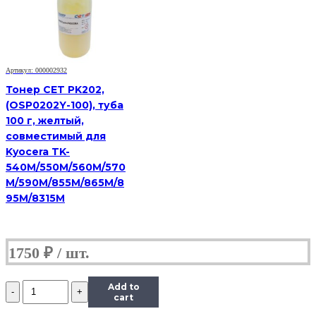
пурпурный,
совместимый,
для
TK-
5230M
Артикул: 000002932
Тонер CET PK202,
(OSP0202Y-100), туба
100 г, желтый,
совместимый для
Kyocera TK-
540M/550M/560M/570
M/590M/855M/865M/8
95M/8315M
1750
₽
Количество
Add to
Тонер
cart
Hi-