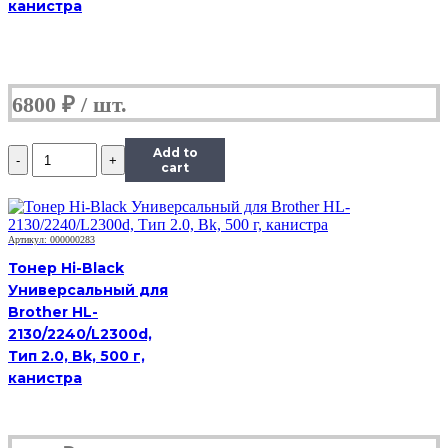
5230M
канистра
6800
₽
Количество
Add to
Тонер
cart
Hi-
Black,
банка
50г,
Артикул: 000000283
пурпурный,
Тонер Hi-Black
совместимый,
Универсальный для
для
Brother HL-
TK-
5230M
2130/2240/L2300d,
Тип 2.0, Bk, 500 г,
канистра