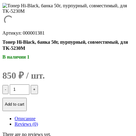
Артикул: 000001381
Тонер Hi-Black, банка 50г, пурпурный, совместимый, для
TK-5230M
В наличии 1
850
₽
Количество
Тонер
Hi-
Black,
Add to cart
банка
50г,
Описание
пурпурный,
Reviews (0)
совместимый,
для
There are no reviews yet.
TK-