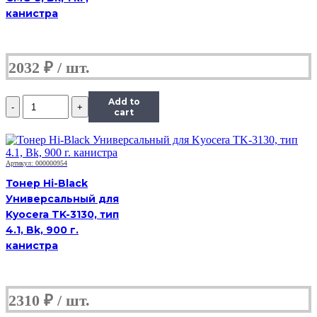
канистра
2032
₽
Количество
Add to
Тонер
cart
Hi-
Black,
банка
50г,
Артикул: 000000954
пурпурный,
Тонер Hi-Black
совместимый,
Универсальный для
для
Kyocera TK-3130, тип
TK-
5230M
4.1, Bk, 900 г.
канистра
2310
₽