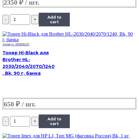
2350
₽
Количество
Add to
Тонер
cart
Hi-
Black,
банка
50г,
Артикул: 000000247
пурпурный,
Тонер Hi-Black для
совместимый,
Brother HL-
для
2030/2040/2070/1240
TK-
5230M
, Bk, 90 г, банка
650
₽
Количество
Add to
Тонер
cart
Hi-
Black,