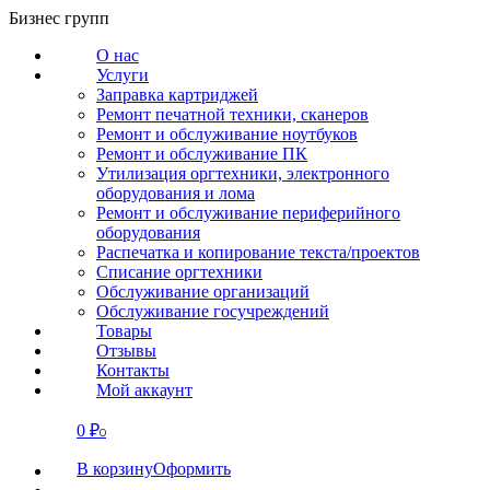
Перейти
Бизнес групп
к
О нас
содержанию
Услуги
Заправка картриджей
Ремонт печатной техники, сканеров
Ремонт и обслуживание ноутбуков
Ремонт и обслуживание ПК
Утилизация оргтехники, электронного
оборудования и лома
Ремонт и обслуживание периферийного
оборудования
Распечатка и копирование текста/проектов
Списание оргтехники
Обслуживание организаций
Обслуживание госучреждений
Товары
Отзывы
Контакты
Мой аккаунт
0
₽
СВЯЗАТЬСЯ
0
В корзину
Оформить
О нас