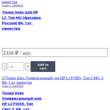
банка
50г,
Артикул: 000000452
пурпурный,
Тонер Imex для HP
совместимый,
LJ, Тип MG (фасовка
для
Россия) Bk, 1 кг,
TK-
5230M
канистра
2350
₽
Количество
Add to
Тонер
cart
Hi-
Black,
банка
50г,
Артикул: 000000459
пурпурный,
Тонер Imex
совместимый,
Универсальный для
для
HP LJ P1005, Тип
TK-
5230M
CMG-3, Bk, 1 кг,