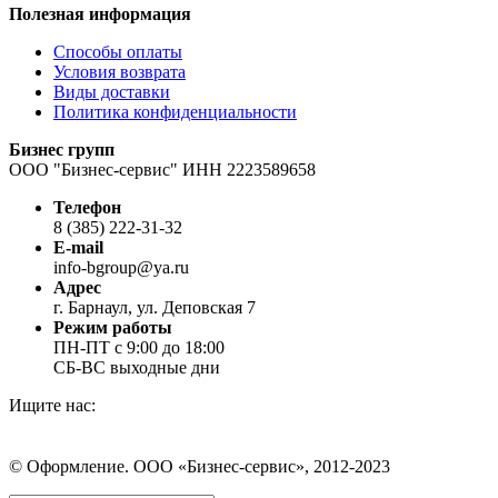
Полезная информация
Способы оплаты
Условия возврата
Виды доставки
Политика конфиденциальности
Бизнес групп
ООО "Бизнес-сервис" ИНН 2223589658
Телефон
8 (385) 222-31-32
E-mail
info-bgroup@ya.ru
Адрес
г. Барнаул, ул. Деповская 7
Режим работы
ПН-ПТ с 9:00 до 18:00
СБ-ВС выходные дни
Ищите нас:
Страница
Страница
Страница
Вконтакте
WhatsApp
Telegram
© Оформление. ООО «Бизнес-сервис», 2012-2023
открывается
открывается
открывается