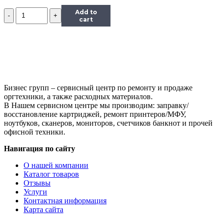
Количество
Add to
Тонер
cart
Hi-
Black,
банка
50г,
пурпурный,
совместимый,
для
Бизнес групп – сервисный центр по ремонту и продаже
TK-
оргтехники, а также расходных материалов.
5230M
В Нашем сервисном центре мы производим: заправку/
восстановление картриджей, ремонт принтеров/МФУ,
ноутбуков, сканеров, мониторов, счетчиков банкнот и прочей
офисной техники.
Навигация по сайту
О нашей компании
Каталог товаров
Отзывы
Услуги
Контактная информация
Карта сайта