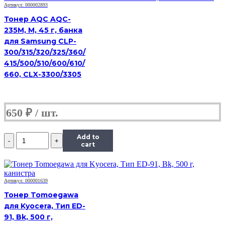
50г,
Артикул: 000002893
пурпурный,
Тонер AQC AQC-
совместимый,
235M, M, 45 г, банка
для
для Samsung CLP-
TK-
5230M
300/315/320/325/360/
415/500/510/600/610/
660, CLX-3300/3305
650
₽
Количество
Add to
Тонер
cart
Hi-
Black,
банка
50г,
Артикул: 000001639
пурпурный,
Тонер Tomoegawa
совместимый,
для Kyocera, Тип ED-
для
91, Bk, 500 г,
TK-