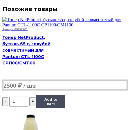
Похожие товары
Артикул: 000003081
Тонер NetProduct,
бутыль 65 г, голубой,
совместимый для
Pantum CTL-1100C
CP1100/CM1100
2500
₽
Количество
Add to
Тонер
cart
Hi-
Black,
банка
50г,