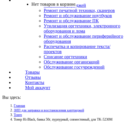
Услуги
Нет товаров в корзине.
Заправка картриджей
Ремонт печатной техники, сканеров
Ремонт и обслуживание ноутбуков
Ремонт и обслуживание ПК
Утилизация оргтехники, электронного
оборудования и лома
Ремонт и обслуживание периферийного
оборудования
Распечатка и копирование текста/
проектов
Списание оргтехники
Обслуживание организаций
Обслуживание госучреждений
Товары
Отзывы
Контакты
Мой аккаунт
Вы здесь:
Главная
ЗИП для заправки и восстановления картриджей
Тонер
Тонер Hi-Black, банка 50г, пурпурный, совместимый, для TK-5230M