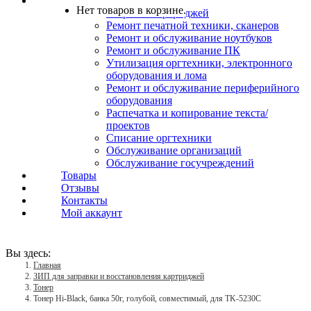
Услуги
Нет товаров в корзине.
Заправка картриджей
Ремонт печатной техники, сканеров
Ремонт и обслуживание ноутбуков
Ремонт и обслуживание ПК
Утилизация оргтехники, электронного
оборудования и лома
Ремонт и обслуживание периферийного
оборудования
Распечатка и копирование текста/
проектов
Списание оргтехники
Обслуживание организаций
Обслуживание госучреждений
Товары
Отзывы
Контакты
Мой аккаунт
Вы здесь:
Главная
ЗИП для заправки и восстановления картриджей
Тонер
Тонер Hi-Black, банка 50г, голубой, совместимый, для TK-5230C