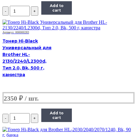
Add to
Количество
cart
Тонер
Hi-
Black,
банка
Артикул: 000000283
50г,
Тонер Hi-Black
голубой,
совместимый,
Универсальный для
для
Brother HL-
TK-
2130/2240/L2300d,
5230C
Тип 2.0, Bk, 500 г,
канистра
2350
₽
Add to
Количество
cart
Тонер
Hi-
Black,