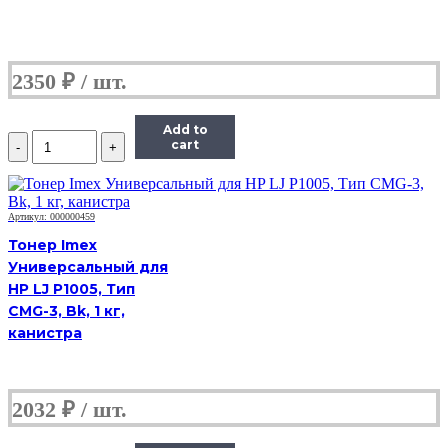
2350
₽
Add to
Количество
cart
Тонер
Hi-
Black,
банка
Артикул: 000000459
50г,
Тонер Imex
голубой,
совместимый,
Универсальный для
для
HP LJ P1005, Тип
TK-
CMG-3, Bk, 1 кг,
5230C
канистра
2032
₽