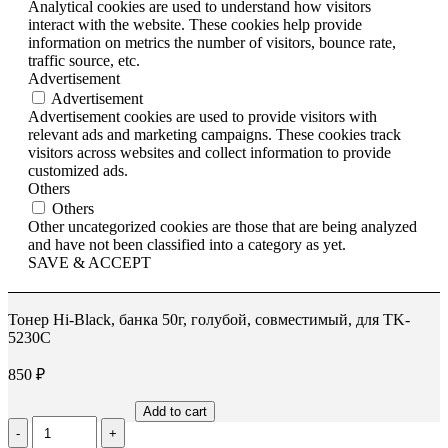
Analytical cookies are used to understand how visitors
interact with the website. These cookies help provide
information on metrics the number of visitors, bounce rate,
traffic source, etc.
Advertisement
Advertisement
Advertisement cookies are used to provide visitors with
relevant ads and marketing campaigns. These cookies track
visitors across websites and collect information to provide
customized ads.
Others
Others
Other uncategorized cookies are those that are being analyzed
and have not been classified into a category as yet.
SAVE & ACCEPT
Тонер Hi-Black, банка 50г, голубой, совместимый, для TK-
5230C
850
₽
Add to cart
Количество
Тонер