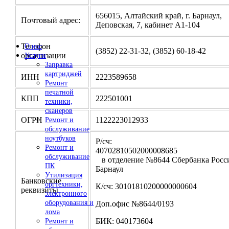
656015, Алтайский край, г. Барнаул,
Почтовый адрес:
Деповская, 7, кабинет А1-104
Телефон
О нас
(3852) 22-31-32, (3852) 60-18-42
организации
Услуги
Заправка
картриджей
ИНН
2223589658
Ремонт
печатной
КПП
222501001
техники,
сканеров
ОГРН
1122223012933
Ремонт и
обслуживание
ноутбуков
Р/сч:
Ремонт и
4070281050200000
обслуживание
в отделение №8644 Сбербанка Росси
ПК
Барнаул
Утилизация
Банковские
оргтехники,
К/сч: 30101810200000000604
реквизиты
электронного
оборудования и
Доп.офис №8644/0193
лома
БИК: 040173604
Ремонт и