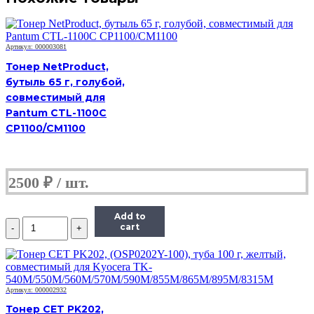
Артикул: 000003081
Тонер NetProduct,
бутыль 65 г, голубой,
совместимый для
Pantum CTL-1100C
CP1100/CM1100
2500
₽
Add to
Количество
cart
Тонер
Hi-
Black,
банка
50г,
Артикул: 000002932
голубой,
Тонер CET PK202,
совместимый,