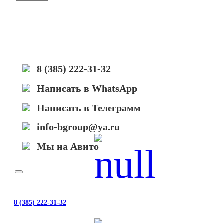
Hi-
Black,
банка
50г,
голубой,
совместимый,
для
8 (385) 222-31-32
TK-
5230C
Написать в WhatsApp
Написать в Телеграмм
info-bgroup@ya.ru
Мы на Авито
8 (385) 222-31-32