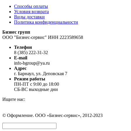
Способы оплаты
Условия возврата
Виды доставки
Политика конфиденциальности
Бизнес групп
ООО "Бизнес-сервис" ИНН 2223589658
Телефон
8 (385) 222-31-32
E-mail
info-bgroup@ya.ru
Адрес
г. Барнаул, ул. Деповская 7
Режим работы
ПН-ПТ с 9:00 до 18:00
СБ-ВС выходные дни
Ищите нас:
Страница
Страница
Страница
Вконтакте
WhatsApp
Telegram
© Оформление. ООО «Бизнес-сервис», 2012-2023
открывается
открывается
открывается
в
в
в
Вверх
новом
новом
новом