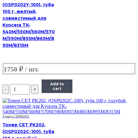
для
(OSP0202Y-100), туба
TK-
100 г, желтый,
5230C
совместимый для
Kyocera TK-
540M/550M/560M/570
M/590M/855M/865M/8
95M/8315M
1750
₽
Add to
Количество
cart
Тонер
Hi-
Black,
банка
50г,
Артикул: 000002931
голубой,
Тонер CET PK202,
совместимый,
для
(OSP0202C-100), туба
TK-