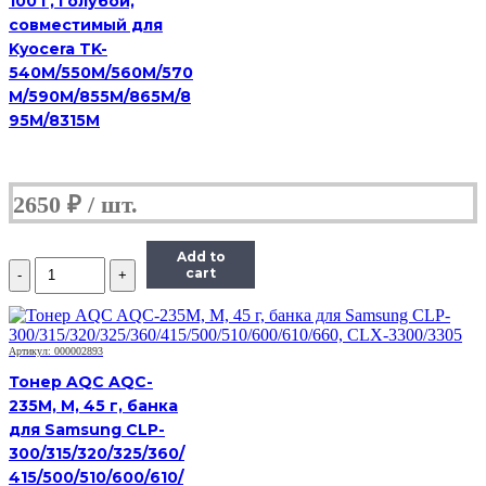
100 г, голубой,
5230C
совместимый для
Kyocera TK-
540M/550M/560M/570
M/590M/855M/865M/8
95M/8315M
2650
₽
Add to
Количество
cart
Тонер
Hi-
Black,
банка
Артикул: 000002893
50г,
Тонер AQC AQC-
голубой,
совместимый,
235M, M, 45 г, банка
для
для Samsung CLP-
TK-
300/315/320/325/360/
5230C
415/500/510/600/610/