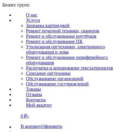
Перейти
Бизнес групп
к
О нас
содержанию
Услуги
Заправка картриджей
Ремонт печатной техники, сканеров
Ремонт и обслуживание ноутбуков
Ремонт и обслуживание ПК
Утилизация оргтехники, электронного
оборудования и лома
Ремонт и обслуживание периферийного
оборудования
Распечатка и копирование текста/проектов
Списание оргтехники
Обслуживание организаций
Обслуживание госучреждений
Товары
Отзывы
Контакты
Мой аккаунт
0
₽
СВЯЗАТЬСЯ
0
В корзину
Оформить
О нас