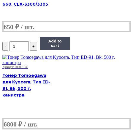
660, CLX-3300/3305
650
₽
Add to
Количество
cart
Тонер
Hi-
Black,
банка
Артикул: 000001639
50г,
Тонер Tomoegawa
голубой,
совместимый,
для Kyocera, Тип ED-
для
91, Bk, 500 г,
TK-
канистра
5230C
6800
₽