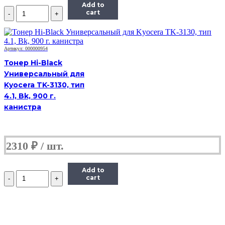
Add to
Количество
cart
Тонер
Hi-
Black,
банка
Артикул: 000000954
50г,
Тонер Hi-Black
голубой,
совместимый,
Универсальный для
для
Kyocera TK-3130, тип
TK-
4.1, Bk, 900 г.
5230C
канистра
2310
₽
Add to
Количество
cart
Тонер
Hi-
Black,
банка
50г,