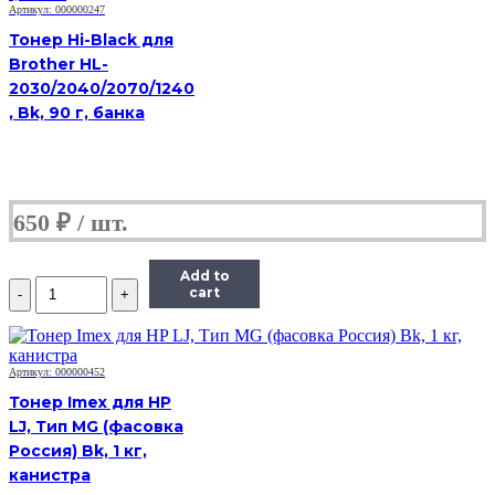
банка
Артикул: 000000247
50г,
Тонер Hi-Black для
голубой,
совместимый,
Brother HL-
для
2030/2040/2070/1240
TK-
, Bk, 90 г, банка
5230C
650
₽
Add to
Количество
cart
Тонер
Hi-
Black,
банка
Артикул: 000000452
50г,
Тонер Imex для HP
голубой,
совместимый,
LJ, Тип MG (фасовка
для
Россия) Bk, 1 кг,
TK-
канистра
5230C