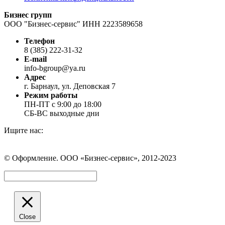
Бизнес групп
ООО "Бизнес-сервис" ИНН 2223589658
Телефон
8 (385) 222-31-32
E-mail
info-bgroup@ya.ru
Адрес
г. Барнаул, ул. Деповская 7
Режим работы
ПН-ПТ с 9:00 до 18:00
СБ-ВС выходные дни
Ищите нас:
Страница
Страница
Страница
Вконтакте
WhatsApp
Telegram
© Оформление. ООО «Бизнес-сервис», 2012-2023
открывается
открывается
открывается
в
в
в
Вверх
новом
новом
новом
окне
окне
окне
Close