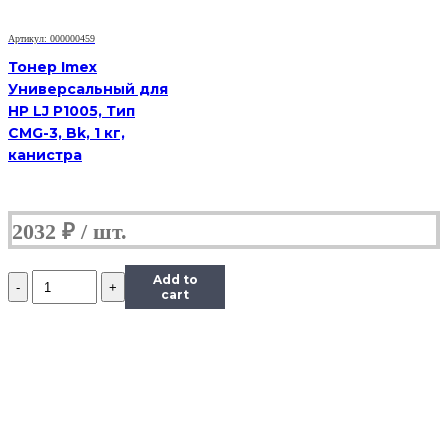
90
г,
Артикул: 000000459
банка
Тонер Imex
Универсальный для
HP LJ P1005, Тип
CMG-3, Bk, 1 кг,
канистра
2032
₽
Количество
Add to
Тонер
cart
Content
для
Samsung
CLP-
300,
Тип
1.1,
Bk,