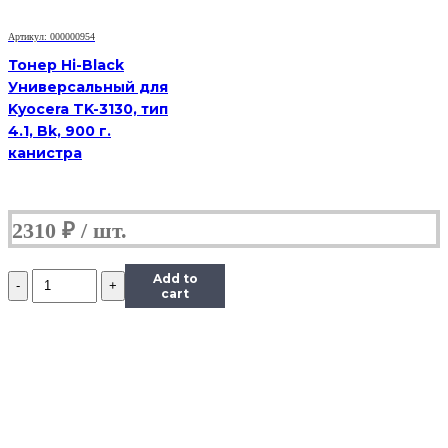
90
г,
Артикул: 000000954
банка
Тонер Hi-Black
Универсальный для
Kyocera TK-3130, тип
4.1, Bk, 900 г.
канистра
2310
₽
Количество
Add to
Тонер
cart
Content
для
Samsung
CLP-
300,
Тип
1.1,
Bk,