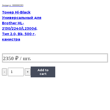
г,
Артикул: 000000283
банка
Тонер Hi-Black
Универсальный для
Brother HL-
2130/2240/L2300d,
Тип 2.0, Bk, 500 г,
канистра
2350
₽
Количество
Add to
Тонер
cart
Content
для
Samsung
CLP-
300,
Тип
1.1,
Bk,