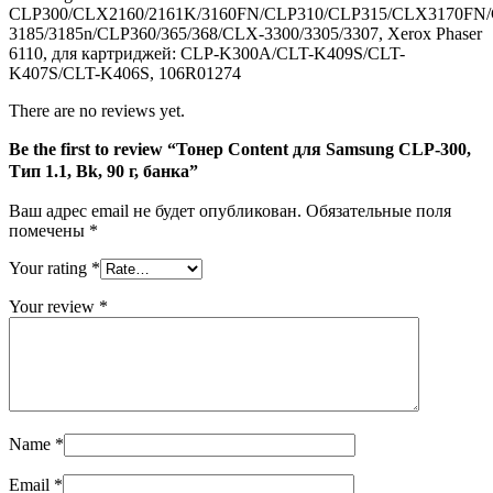
CLP300/CLX2160/2161K/3160FN/CLP310/CLP315/CLX3170FN/
г,
3185/3185n/CLP360/365/368/CLX-3300/3305/3307, Xerox Phaser
банка
6110, для картриджей: CLP-K300A/CLT-K409S/CLT-
K407S/CLT-K406S, 106R01274
There are no reviews yet.
Be the first to review “Тонер Content для Samsung CLP-300,
Тип 1.1, Bk, 90 г, банка”
Ваш адрес email не будет опубликован.
Обязательные поля
помечены
*
Your rating
*
Your review
*
Name
*
Email
*