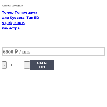
г,
Артикул: 000001639
банка
Тонер Tomoegawa
для Kyocera, Тип ED-
91, Bk, 500 г,
канистра
6800
₽
Количество
Add to
Тонер
cart
Content
для
Samsung
CLP-
300,
Тип
1.1,
Bk,
90