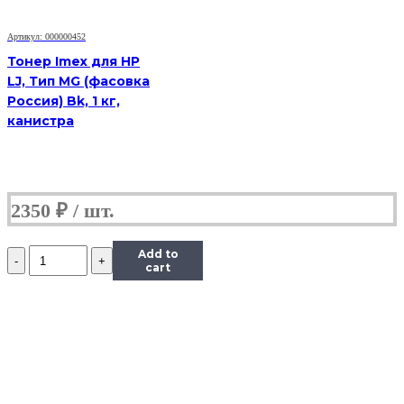
90
г,
Артикул: 000000452
банка
Тонер Imex для HP
LJ, Тип MG (фасовка
Россия) Bk, 1 кг,
канистра
2350
₽
Количество
Add to
Тонер
cart
Content
для
Samsung
CLP-
300,
Тип
1.1,
Bk,