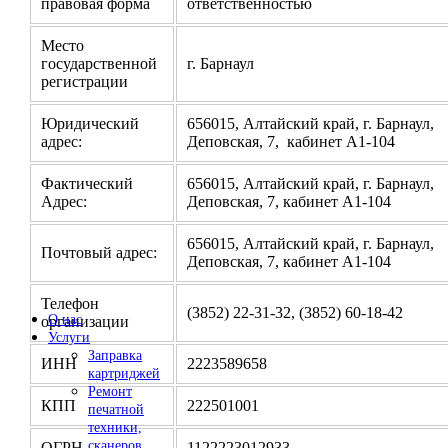
правовая форма
ответственностью
Место
государственной
г. Барнаул
регистрации
Юридический
656015, Алтайский край, г. Барнаул,
адрес:
Деповская, 7, кабинет А1-104
Фактический
656015, Алтайский край, г. Барнаул,
Адрес:
Деповская, 7, кабинет А1-104
656015, Алтайский край, г. Барнаул,
Почтовый адрес:
Деповская, 7, кабинет А1-104
Телефон
(3852) 22-31-32, (3852) 60-18-42
О нас
организации
Услуги
Заправка
ИНН
2223589658
картриджей
Ремонт
КПП
222501001
печатной
техники,
сканеров
ОГРН
1122223012933