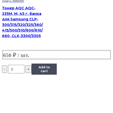
Артикул: 000002893
банка
Тонер AQC AQC-
235M, M, 45 г, банка
для Samsung CLP-
300/315/320/325/360/
415/500/510/600/610/
660, CLX-3300/3305
650
₽
Количество
Add to
Тонер
cart
Content
для
Samsung
CLP-
300,
Тип
1.1,
Bk,
90