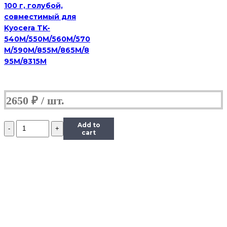
100 г, голубой,
совместимый для
Kyocera TK-
540M/550M/560M/570
M/590M/855M/865M/8
95M/8315M
2650
₽
Количество
Add to
Тонер
cart
Content
для
Samsung
CLP-
300,
Тип
1.1,
Bk,
90
г,