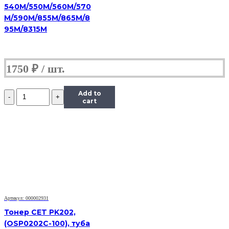
540M/550M/560M/570
M/590M/855M/865M/8
95M/8315M
1750
₽
Количество
Add to
Тонер
cart
Content
для
Samsung
CLP-
300,
Тип
1.1,
Bk,
90
г,
Артикул: 000002931
банка
Тонер CET PK202,
(OSP0202C-100), туба