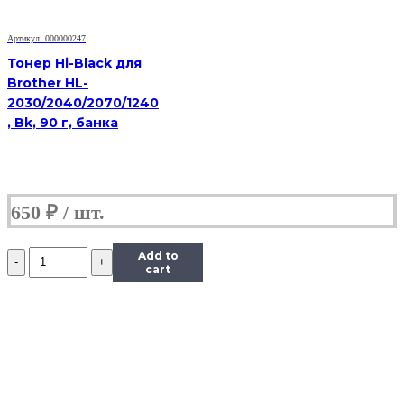
90
г,
Артикул: 000000247
банка
Тонер Hi-Black для
Brother HL-
2030/2040/2070/1240
, Bk, 90 г, банка
650
₽
Количество
Add to
Тонер
cart
Content
для
Samsung
CLP-
300,
Тип
1.1,
Bk,