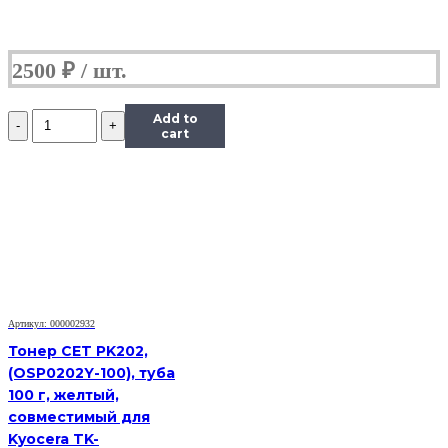
2500
₽
Количество
Add to
Тонер
cart
Content
для
Samsung
CLP-
300,
Тип
1.1,
Bk,
90
г,
Артикул: 000002932
банка
Тонер CET PK202,
(OSP0202Y-100), туба
100 г, желтый,
совместимый для
Kyocera TK-