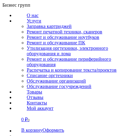
Перейти
Бизнес групп
к
О нас
содержанию
Услуги
Заправка картриджей
Ремонт печатной техники, сканеров
Ремонт и обслуживание ноутбуков
Ремонт и обслуживание ПК
Утилизация оргтехники, электронного
оборудования и лома
Ремонт и обслуживание периферийного
оборудования
Распечатка и копирование текста/проектов
Списание оргтехники
Обслуживание организаций
Обслуживание госучреждений
Товары
Отзывы
Контакты
Мой аккаунт
0
₽
СВЯЗАТЬСЯ
0
В корзину
Оформить
О нас