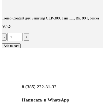
Тонер Content для Samsung CLP-300, Тип 1.1, Bk, 90 г, банка
950
₽
Количество
Тонер
Content
Add to cart
для
Samsung
CLP-
300,
Тип
1.1,
Bk,
90
г,
банка
8 (385) 222-31-32
Написать в WhatsApp