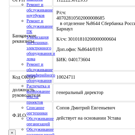
Ремонт и
обслуживание
Р/сч:
ноутбуков
4070281050200000
Ремонт и
в отделение №8644 Сбербанка Росси
обслуживание
Барнаул
ПК
Банковские
Утилизация
К/сч: 30101810200000000604
реквизиты
оргтехники,
электронного
Доп.офис №8644/0193
оборудования и
лома
БИК: 040173604
Ремонт и
обслуживание
периферийного
Код ОКПО
10024711
оборудования
Распечатка и
должность
копирование
генеральный директор
руководителя
текста/
проектов
Сопов Дмитрий Евгеньевич
Списание
оргтехники
Ф.И.О.
действует на основании Устава
Обслуживание
организаций
Обслуживание
×
госучреждений