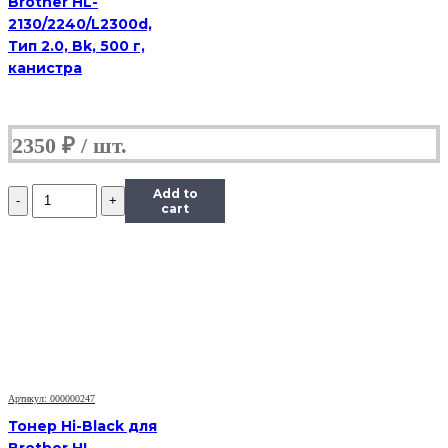
Brother HL-
2130/2240/L2300d,
Тип 2.0, Bk, 500 г,
канистра
2350
₽
Количество
Add to
Тонер
cart
Content
для
HP
LJ
1100/5L/6L,
Bk,
1
кг,
канистра
Артикул: 000000247
Тонер Hi-Black для