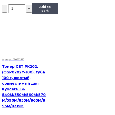
Количество
Add to
Тонер
cart
Content
для
HP
LJ
1100/5L/6L,
Bk,
1
кг,
канистра
Артикул: 000002932
Тонер CET PK202,
(OSP0202Y-100), туба
100 г, желтый,
совместимый для
Kyocera TK-
540M/550M/560M/570
M/590M/855M/865M/8
95M/8315M