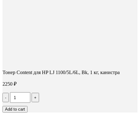
Тонер Content для HP LJ 1100/5L/6L, Bk, 1 кг, канистра
2250
₽
Количество
Тонер
Content
Add to cart
для
HP
LJ
1100/5L/6L,
Bk,
1