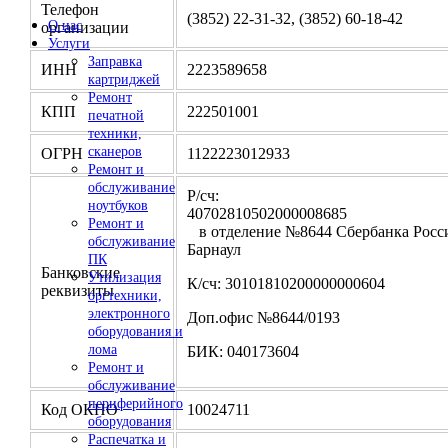
Телефон
(3852) 22-31-32, (3852) 60-18-42
О нас
организации
Услуги
Заправка
ИНН
2223589658
картриджей
Ремонт
КПП
222501001
печатной
техники,
сканеров
ОГРН
1122223012933
Ремонт и
обслуживание
Р/сч:
ноутбуков
4070281050200000
Ремонт и
в отделение №8644 Сбербанка Росси
обслуживание
Барнаул
ПК
Банковские
Утилизация
К/сч: 30101810200000000604
реквизиты
оргтехники,
электронного
Доп.офис №8644/0193
оборудования и
лома
БИК: 040173604
Ремонт и
обслуживание
периферийного
Код ОКПО
10024711
оборудования
Распечатка и