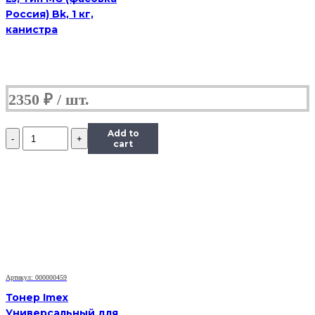
Россия) Bk, 1 кг,
канистра
2350
₽
Количество
Add to
Тонер
cart
Content
для
HP
LJ
1100/5L/6L,
Bk,
1
кг,
канистра
Артикул: 000000459
Тонер Imex
Универсальный для