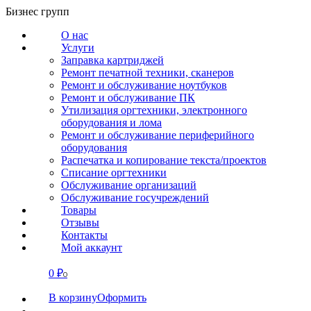
Перейти
Бизнес групп
к
О нас
содержанию
Услуги
Заправка картриджей
Ремонт печатной техники, сканеров
Ремонт и обслуживание ноутбуков
Ремонт и обслуживание ПК
Утилизация оргтехники, электронного
оборудования и лома
Ремонт и обслуживание периферийного
оборудования
Распечатка и копирование текста/проектов
Списание оргтехники
Обслуживание организаций
Обслуживание госучреждений
Товары
Отзывы
Контакты
Мой аккаунт
0
₽
СВЯЗАТЬСЯ
0
В корзину
Оформить
О нас