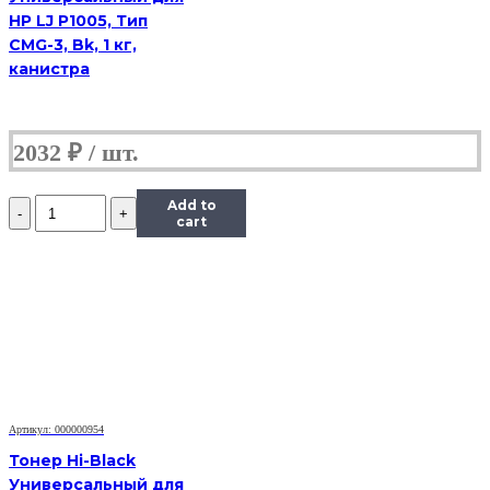
HP LJ P1005, Тип
CMG-3, Bk, 1 кг,
канистра
2032
₽
Количество
Add to
Тонер
cart
Content
для
HP
LJ
1100/5L/6L,
Bk,
1
кг,
канистра
Артикул: 000000954
Тонер Hi-Black
Универсальный для