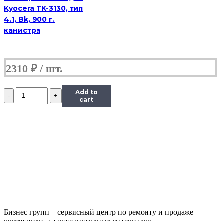
Kyocera TK-3130, тип
4.1, Bk, 900 г.
канистра
2310
₽
Количество
Add to
Тонер
cart
Content
для
HP
LJ
1100/5L/6L,
Bk,
1
кг,
канистра
Бизнес групп – сервисный центр по ремонту и продаже
оргтехники, а также расходных материалов.