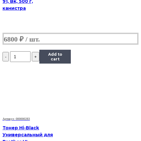
91, Bk, 500 г,
канистра
6800
₽
Количество
Add to
Тонер
cart
Content
для
HP
LJ
1100/5L/6L,
Bk,
1
кг,
канистра
Артикул: 000000283
Тонер Hi-Black
Универсальный для