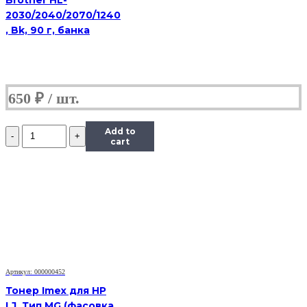
Brother HL-
2030/2040/2070/1240
, Bk, 90 г, банка
650
₽
Количество
Add to
Тонер
cart
Content
для
HP
LJ
1100/5L/6L,
Bk,
1
кг,
канистра
Артикул: 000000452
Тонер Imex для HP
LJ, Тип MG (фасовка