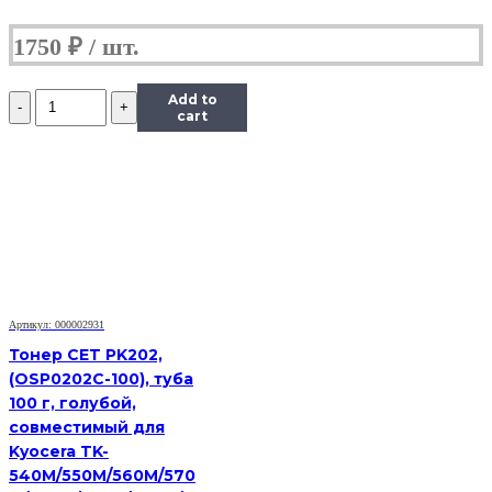
1750
₽
Количество
Add to
Тонер
cart
Content
для
HP
LJ
1100/5L/6L,
Bk,
1
кг,
канистра
Артикул: 000002931
Тонер CET PK202,
(OSP0202C-100), туба
100 г, голубой,
совместимый для
Kyocera TK-
540M/550M/560M/570