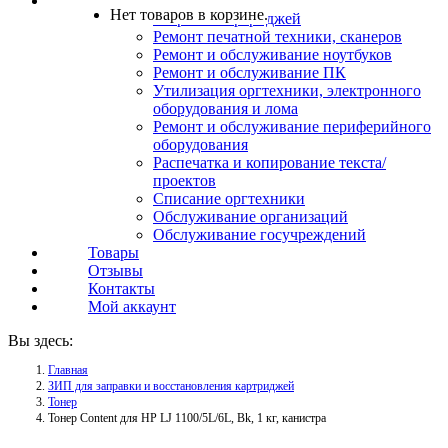
Услуги
Нет товаров в корзине.
Заправка картриджей
Ремонт печатной техники, сканеров
Ремонт и обслуживание ноутбуков
Ремонт и обслуживание ПК
Утилизация оргтехники, электронного
оборудования и лома
Ремонт и обслуживание периферийного
оборудования
Распечатка и копирование текста/
проектов
Списание оргтехники
Обслуживание организаций
Обслуживание госучреждений
Товары
Отзывы
Контакты
Мой аккаунт
Вы здесь:
Главная
ЗИП для заправки и восстановления картриджей
Тонер
Тонер Content для HP LJ 1100/5L/6L, Bk, 1 кг, канистра