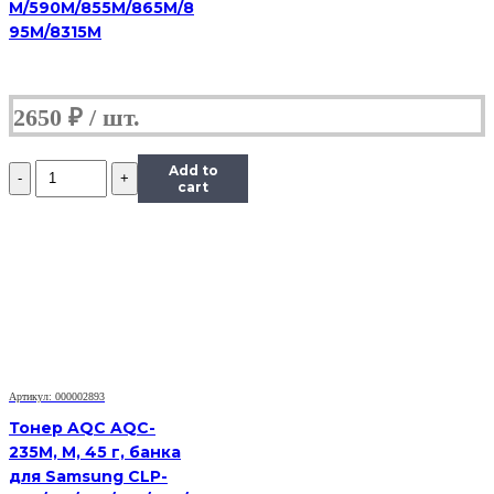
M/590M/855M/865M/8
95M/8315M
2650
₽
Количество
Add to
Тонер
cart
Content
для
HP
LJ
1100/5L/6L,
Bk,
1
кг,
канистра
Артикул: 000002893
Тонер AQC AQC-
235M, M, 45 г, банка
для Samsung CLP-