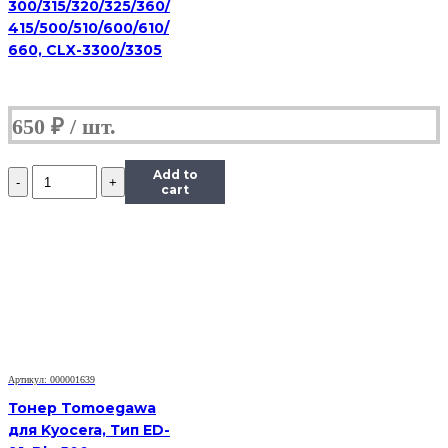
300/315/320/325/360/
415/500/510/600/610/
660, CLX-3300/3305
650
₽
Количество
Add to
Тонер
cart
Content
для
HP
LJ
1100/5L/6L,
Bk,
1
кг,
канистра
Артикул: 000001639
Тонер Tomoegawa
для Kyocera, Тип ED-