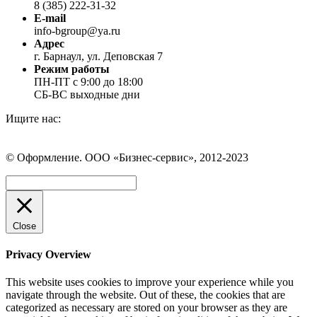
8 (385) 222-31-32
E-mail
info-bgroup@ya.ru
Адрес
г. Барнаул, ул. Деповская 7
Режим работы
ПН-ПТ с 9:00 до 18:00
СБ-ВС выходные дни
Ищите нас:
Страница
Страница
Страница
Вконтакте
WhatsApp
Telegram
© Оформление. ООО «Бизнес-сервис», 2012-2023
открывается
открывается
открывается
в
в
в
Вверх
новом
новом
новом
окне
окне
окне
Close
Privacy Overview
This website uses cookies to improve your experience while you
navigate through the website. Out of these, the cookies that are
categorized as necessary are stored on your browser as they are