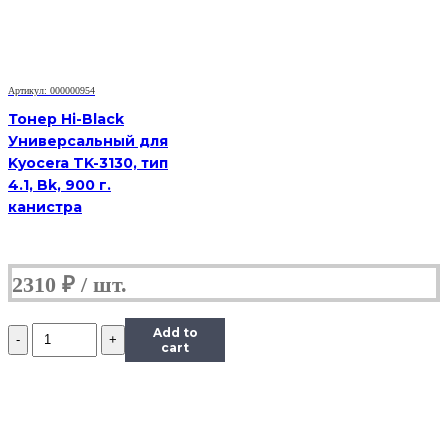
200
M251/mfp
M276,
Тип
1.1,
Артикул: 000000954
M,
45
Тонер Hi-Black
г,
Универсальный для
банка
Kyocera TK-3130, тип
4.1, Bk, 900 г.
канистра
2310
₽
Количество
Add to
Тонер
cart
Content
для
HP
CLJ
CP1215/CM1312/Pro