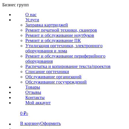
Перейти
Бизнес групп
к
О нас
содержанию
Услуги
Заправка картриджей
Ремонт печатной техники, сканеров
Ремонт и обслуживание ноутбуков
Ремонт и обслуживание ПК
Утилизация оргтехники, электронного
оборудования и лома
Ремонт и обслуживание периферийного
оборудования
Распечатка и копирование текста/проектов
Списание оргтехники
Обслуживание организаций
Обслуживание госучреждений
Товары
Отзывы
Контакты
Мой аккаунт
0
₽
СВЯЗАТЬСЯ
0
В корзину
Оформить
О нас