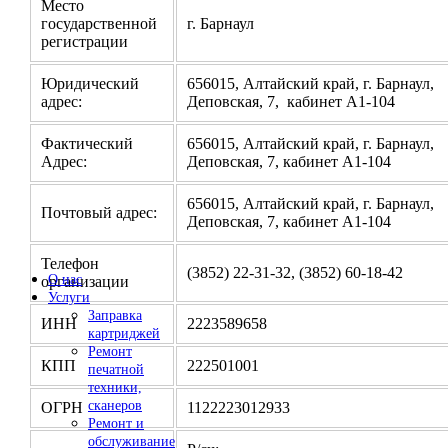
Место
государственной
г. Барнаул
регистрации
Юридический
656015, Алтайский край, г. Барнаул,
адрес:
Деповская, 7, кабинет А1-104
Фактический
656015, Алтайский край, г. Барнаул,
Адрес:
Деповская, 7, кабинет А1-104
656015, Алтайский край, г. Барнаул,
Почтовый адрес:
Деповская, 7, кабинет А1-104
Телефон
(3852) 22-31-32, (3852) 60-18-42
О нас
организации
Услуги
Заправка
ИНН
2223589658
картриджей
Ремонт
КПП
222501001
печатной
техники,
сканеров
ОГРН
1122223012933
Ремонт и
обслуживание