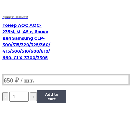
M276,
Тип
1.1,
Артикул: 000002893
M,
45
Тонер AQC AQC-
г,
235M, M, 45 г, банка
банка
для Samsung CLP-
300/315/320/325/360/
415/500/510/600/610/
660, CLX-3300/3305
650
₽
Количество
Add to
Тонер
cart
Content
для
HP
CLJ
CP1215/CM1312/Pro
200