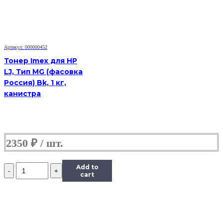
200
M251/mfp
M276,
Тип
1.1,
Артикул: 000000452
M,
45
Тонер Imex для HP
г,
LJ, Тип MG (фасовка
банка
Россия) Bk, 1 кг,
канистра
2350
₽
Количество
Add to
Тонер
cart
Content
для
HP
CLJ
CP1215/CM1312/Pro