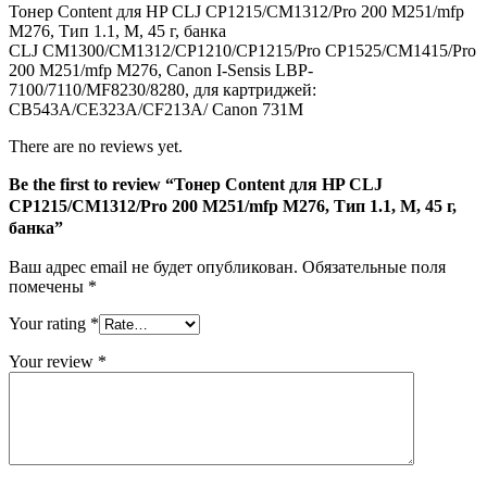
Тонер Content для HP CLJ CP1215/CM1312/Pro 200 M251/mfp
M276,
M276, Тип 1.1, M, 45 г, банка
Тип
CLJ CM1300/CM1312/CP1210/CP1215/Pro CP1525/CM1415/Pro
1.1,
200 M251/mfp M276, Canon I-Sensis LBP-
M,
7100/7110/MF8230/8280, для картриджей:
45
CB543A/CE323A/CF213A/ Canon 731M
г,
банка
There are no reviews yet.
Be the first to review “Тонер Content для HP CLJ
CP1215/CM1312/Pro 200 M251/mfp M276, Тип 1.1, M, 45 г,
банка”
Ваш адрес email не будет опубликован.
Обязательные поля
помечены
*
Your rating
*
Your review
*