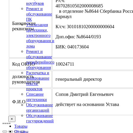
Р/сч:
ноутбуков
4070281050200000
Ремонт и
в отделение №8644 Сбербанка Росси
обслуживание
Барнаул
ПК
Банковские
Утилизация
К/сч: 30101810200000000604
реквизиты
оргтехники,
электронного
Доп.офис №8644/0193
оборудования и
лома
БИК: 040173604
Ремонт и
обслуживание
периферийного
Код ОКПО
10024711
оборудования
Распечатка и
должность
копирование
генеральный директор
руководителя
текста/
проектов
Сопов Дмитрий Евгеньевич
Списание
оргтехники
Ф.И.О.
действует на основании Устава
Обслуживание
организаций
Обслуживание
×
госучреждений
"
""
"
Товары
Отзывы