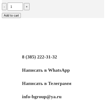
Количество
Тонер
Content
Add to cart
для
HP
CLJ
CP1215/CM1312/Pro
200
M251/mfp
M276,
Тип
1.1,
M,
8 (385) 222-31-32
45
г,
банка
Написать в WhatsApp
Написать в Телеграмм
info-bgroup@ya.ru