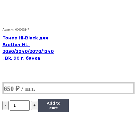
200
M251/mfp
M276,
Тип
1.1,
Артикул: 000000247
M,
45
Тонер Hi-Black для
г,
Brother HL-
банка
2030/2040/2070/1240
, Bk, 90 г, банка
650
₽
Количество
Add to
Тонер
cart
Content
для
HP
CLJ
CP1215/CM1312/Pro