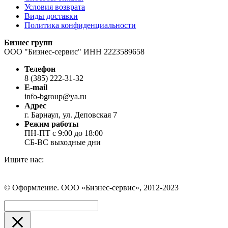
Условия возврата
Виды доставки
Политика конфиденциальности
Бизнес групп
ООО "Бизнес-сервис" ИНН 2223589658
Телефон
8 (385) 222-31-32
E-mail
info-bgroup@ya.ru
Адрес
г. Барнаул, ул. Деповская 7
Режим работы
ПН-ПТ с 9:00 до 18:00
СБ-ВС выходные дни
Ищите нас:
Страница
Страница
Страница
Вконтакте
WhatsApp
Telegram
© Оформление. ООО «Бизнес-сервис», 2012-2023
открывается
открывается
открывается
в
в
в
Вверх
новом
новом
новом
окне
окне
окне