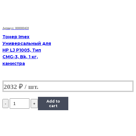
200
M251/mfp
M276,
Тип
1.1,
Артикул: 000000459
M,
45
Тонер Imex
г,
Универсальный для
банка
HP LJ P1005, Тип
CMG-3, Bk, 1 кг,
канистра
2032
₽
Количество
Add to
Тонер
cart
Content
для
HP
CLJ
CP1215/CM1312/Pro