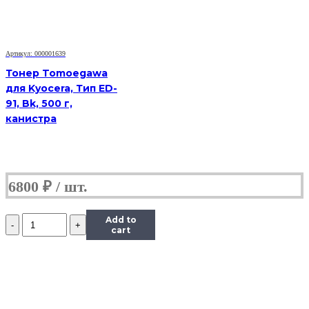
M251/mfp
M276,
Тип
1.1,
Артикул: 000001639
M,
45
Тонер Tomoegawa
г,
для Kyocera, Тип ED-
банка
91, Bk, 500 г,
канистра
6800
₽
Количество
Add to
Тонер
cart
Content
для
HP
CLJ
CP1215/CM1312/Pro
200