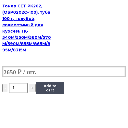
M,
45
Тонер CET PK202,
г,
(OSP0202C-100), туба
банка
100 г, голубой,
совместимый для
Kyocera TK-
540M/550M/560M/570
M/590M/855M/865M/8
95M/8315M
2650
₽
Количество
Add to
Тонер
cart
Content
для
HP
CLJ
CP1215/CM1312/Pro
200
M251/mfp