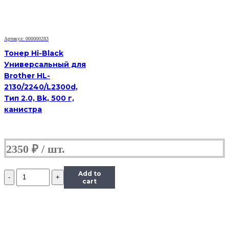
M251/mfp
M276,
Тип
1.1,
Артикул: 000000283
M,
45
Тонер Hi-Black
г,
Универсальный для
банка
Brother HL-
2130/2240/L2300d,
Тип 2.0, Bk, 500 г,
канистра
2350
₽
Количество
Add to
Тонер
cart
Content
для
HP
CLJ
CP1215/CM1312/Pro