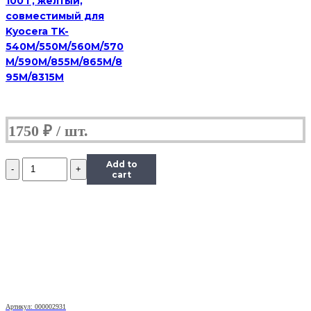
100 г, желтый,
совместимый для
Kyocera TK-
540M/550M/560M/570
M/590M/855M/865M/8
95M/8315M
1750
₽
Количество
Add to
Тонер
cart
Content
для
HP
CLJ
CP1215/CM1312/Pro
200
M251/mfp
M276,
Тип
1.1,
Артикул: 000002931