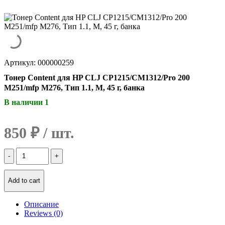
Артикул: 000000259
Тонер Content для HP CLJ CP1215/CM1312/Pro 200
M251/mfp M276, Тип 1.1, M, 45 г, банка
В наличии 1
850
₽
Количество
Тонер
Content
для
Add to cart
HP
CLJ
Описание
CP1215/CM1312/Pro
Reviews (0)
200
M251/mfp