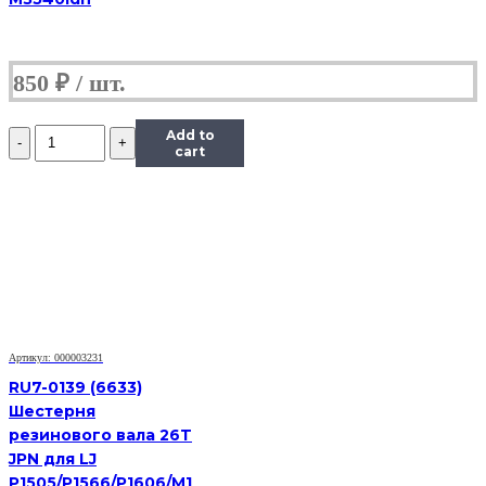
850
₽
Количество
Add to
Шестерня
cart
(шестеренка)
маятника
(15Т)
принтера
HP
Photosmart
C5183/
С5280/
С5283
Артикул: 000003231
RU7-0139 (6633)
Шестерня
резинового вала 26T
JPN для LJ
P1505/P1566/P1606/M1