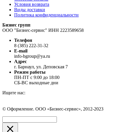
Условия возврата
Виды доставки
Политика конфиденциальности
Бизнес групп
ООО "Бизнес-сервис" ИНН 2223589658
Телефон
8 (385) 222-31-32
E-mail
info-bgroup@ya.ru
Адрес
г. Барнаул, ул. Деповская 7
Режим работы
ПН-ПТ с 9:00 до 18:00
СБ-ВС выходные дни
Ищите нас:
Страница
Страница
Страница
Вконтакте
WhatsApp
Telegram
© Оформление. ООО «Бизнес-сервис», 2012-2023
открывается
открывается
открывается
в
в
в
Вверх
новом
новом
новом
окне
окне
окне