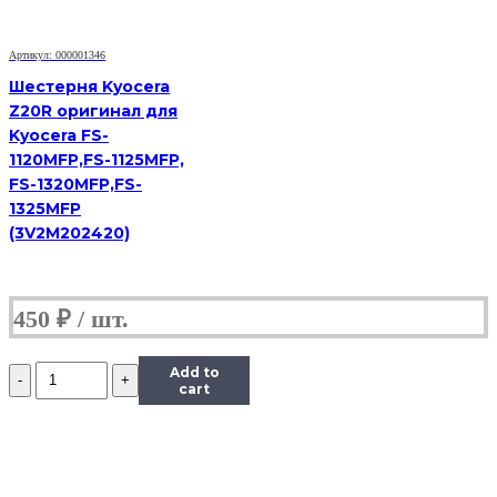
С5280/
С5283
Артикул: 000001346
Шестерня Kyocera
Z20R оригинал для
Kyocera FS-
1120MFP,FS-1125MFP,
FS-1320MFP,FS-
1325MFP
(3V2M202420)
450
₽
Количество
Add to
Шестерня
cart
(шестеренка)
маятника
(15Т)
принтера
HP