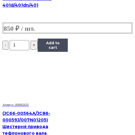
401d/401dn/401
850
₽
Количество
Add to
Шестерня
cart
(шестеренка)
маятника
(15Т)
принтера
HP
Photosmart
C5183/
С5280/
С5283
Артикул: 000002633
(JC66-00564A/JC86-
00059J/007N01205)
Шестерня привода
тефлонового вала