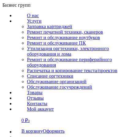
Перейти
Бизнес групп
к
О нас
содержанию
Услуги
Заправка картриджей
Ремонт печатной техники, сканеров
Ремонт и обслуживание ноутбуков
Ремонт и обслуживание ПК
Утилизация оргтехники, электронного
оборудования и лома
Ремонт и обслуживание периферийного
оборудования
Распечатка и копирование текста/проектов
Списание оргтехники
Обслуживание организаций
Обслуживание госучреждений
Товары
Отзывы
Контакты
Мой аккаунт
0
₽
СВЯЗАТЬСЯ
0
В корзину
Оформить
О нас