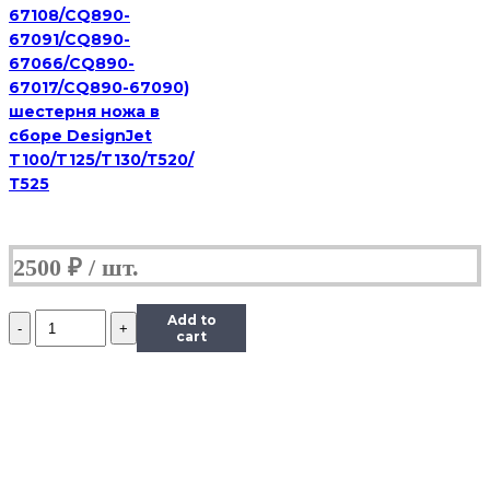
67108/CQ890-
67091/CQ890-
67066/CQ890-
67017/CQ890-67090)
шестерня ножа в
сборе DesignJet
T100/T125/T130/Т520/
Т525
2500
₽
Количество
Add to
Шестерня
cart
(шестеренка)
маятника
(15Т)
принтера
HP
Photosmart
C5183/