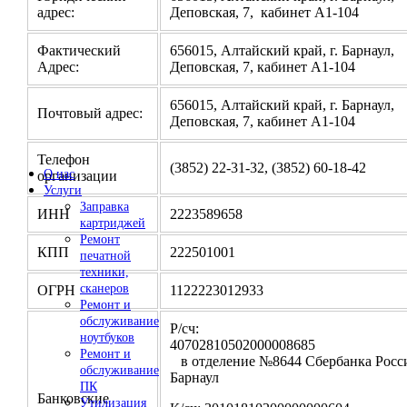
адрес:
Деповская, 7, кабинет А1-104
Фактический
656015, Алтайский край, г. Барнаул,
Адрес:
Деповская, 7, кабинет А1-104
656015, Алтайский край, г. Барнаул,
Почтовый адрес:
Деповская, 7, кабинет А1-104
Телефон
(3852) 22-31-32, (3852) 60-18-42
О нас
организации
Услуги
Заправка
ИНН
2223589658
картриджей
Ремонт
КПП
222501001
печатной
техники,
сканеров
ОГРН
1122223012933
Ремонт и
обслуживание
Р/сч:
ноутбуков
4070281050200000
Ремонт и
в отделение №8644 Сбербанка Росси
обслуживание
Барнаул
ПК
Банковские
Утилизация