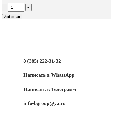
Количество
Шестерня
(шестеренка)
Add to cart
маятника
(15Т)
принтера
HP
Photosmart
C5183/
С5280/
С5283
8 (385) 222-31-32
Написать в WhatsApp
Написать в Телеграмм
info-bgroup@ya.ru