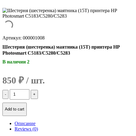
Артикул: 000001008
Шестерня (шестеренка) маятника (15Т) принтера HP
Photosmart C5183/С5280/С5283
В наличии 2
850
₽
Количество
Шестерня
(шестеренка)
маятника
Add to cart
(15Т)
принтера
Описание
HP
Reviews (0)
Photosmart
C5183/