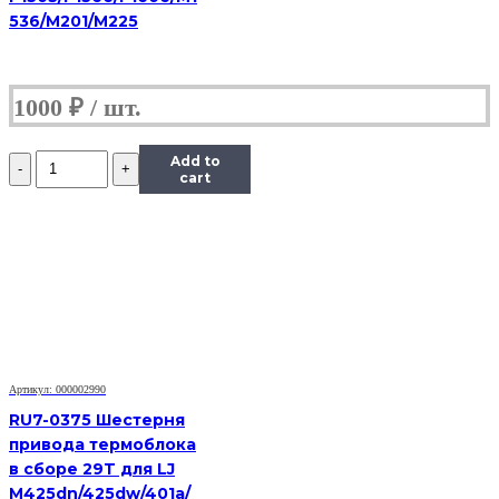
536/M201/M225
1000
₽
Количество
Add to
Шестерня
cart
(шестеренка)
маятника
(15Т)
принтера
HP
Photosmart
C5183/
С5280/
С5283
Артикул: 000002990
RU7-0375 Шестерня
привода термоблока
в сборе 29T для LJ
M425dn/425dw/401a/