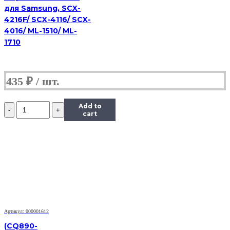
для Samsung, SCX-
4216F/ SCX-4116/ SCX-
4016/ ML-1510/ ML-
1710
435
₽
Количество
Add to
Шестерня
cart
(шестеренка)
маятника
(15Т)
принтера
HP
Photosmart
C5183/
С5280/
С5283
Артикул: 000001612
(CQ890-