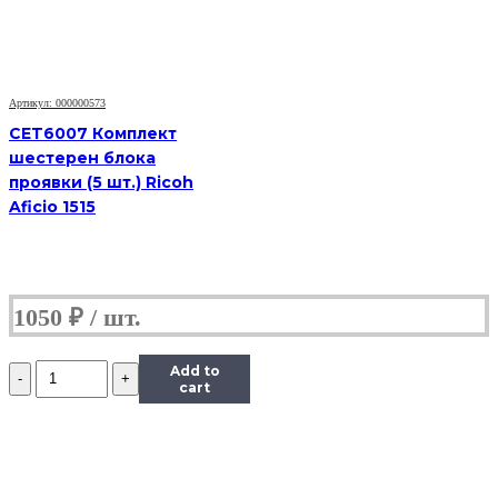
Photosmart
C5183/
С5280/
С5283
Артикул: 000000573
CET6007 Комплект
шестерен блока
проявки (5 шт.) Ricoh
Aficio 1515
1050
₽
Количество
Add to
Шестерня
cart
(шестеренка)
маятника
(15Т)
принтера
HP