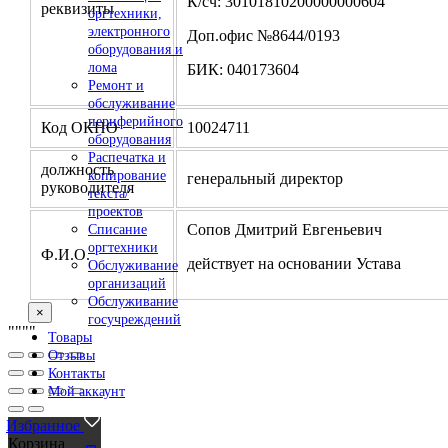
К/сч: 30101810200000000604
реквизиты
оргтехники,
электронного
Доп.офис №8644/0193
оборудования и
лома
БИК: 040173604
Ремонт и
обслуживание
периферийного
Код ОКПО
10024711
оборудования
Распечатка и
должность
копирование
генеральный директор
руководителя
текста/
проектов
Сопов Дмитрий Евгеньевич
Списание
оргтехники
Ф.И.О.
действует на основании Устава
Обслуживание
организаций
Обслуживание
×
госучреждений
"
""
"
Товары
Отзывы
Контакты
Мой аккаунт