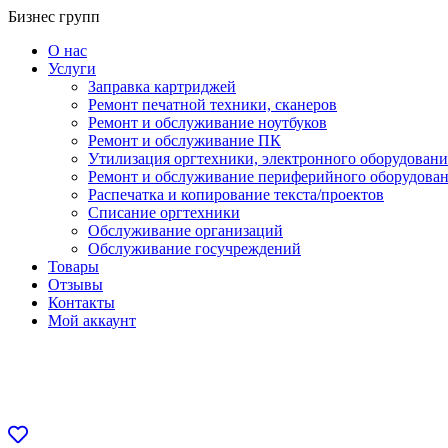
Перейти
Бизнес групп
к
О нас
содержанию
Услуги
Заправка картриджей
Ремонт печатной техники, сканеров
Ремонт и обслуживание ноутбуков
Ремонт и обслуживание ПК
Утилизация оргтехники, электронного оборудовани
Ремонт и обслуживание периферийного оборудова
Распечатка и копирование текста/проектов
Списание оргтехники
Обслуживание организаций
Обслуживание госучреждений
Товары
Отзывы
Контакты
Мой аккаунт