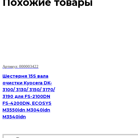
Похожие товары
Артикул: 000003422
Шестерня 15S вала
очистки Kyocera DK-
3100/ 3130/ 3150/ 3170/
3190 для FS-2100DN
FS-4200DN, ECOSYS
M3550idn M3040idn
M3540idn