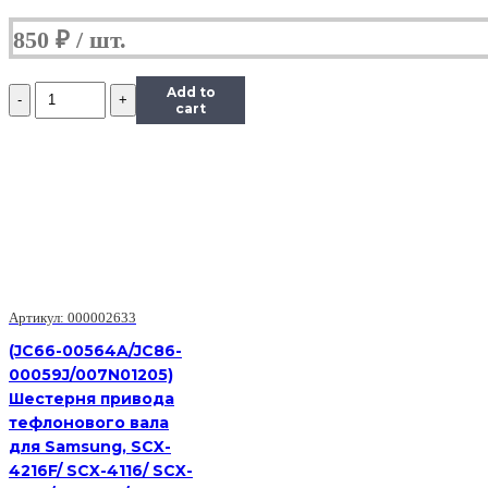
850
₽
Количество
Add to
Шестерня
cart
Kyocera
Z20R
оригинал
для
Kyocera
FS-
1120MFP,FS-
1125MFP,
FS-
1320MFP,FS-
Артикул: 000002633
1325MFP
(3V2M202420)
(JC66-00564A/JC86-
00059J/007N01205)
Шестерня привода
тефлонового вала
для Samsung, SCX-
4216F/ SCX-4116/ SCX-