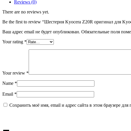
Kyocera
Reviews (0)
FS-
1120MFP,FS-
There are no reviews yet.
1125MFP,
FS-
Be the first to review “Шестерня Kyocera Z20R оригинал для
1320MFP,FS-
Ваш адрес email не будет опубликован.
Обязательные поля пом
1325MFP
(3V2M202420)
Your rating
*
Your review
*
Name
*
Email
*
Сохранить моё имя, email и адрес сайта в этом браузере д