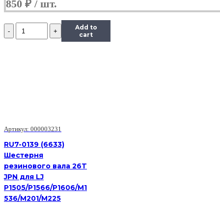
850
₽
Количество
Add to
Шестерня
cart
Kyocera
Z20R
оригинал
для
Kyocera
FS-
1120MFP,FS-
1125MFP,
FS-
1320MFP,FS-
Артикул: 000003231
1325MFP
(3V2M202420)
RU7-0139 (6633)
Шестерня
резинового вала 26T
JPN для LJ
P1505/P1566/P1606/M1
536/M201/M225