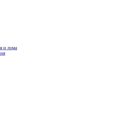
я и лома
ния