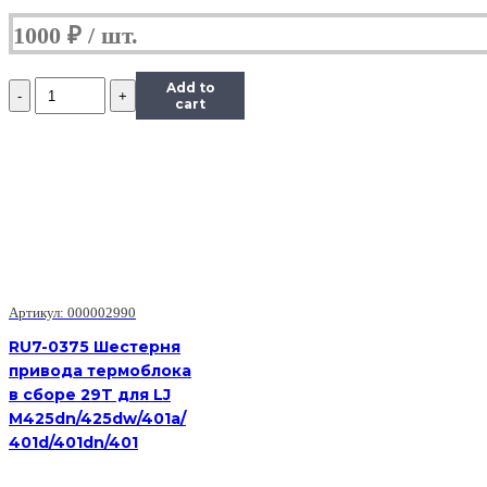
1000
₽
Количество
Add to
Шестерня
cart
Kyocera
Z20R
оригинал
для
Kyocera
FS-
1120MFP,FS-
1125MFP,
FS-
1320MFP,FS-
Артикул: 000002990
1325MFP
(3V2M202420)
RU7-0375 Шестерня
привода термоблока
в сборе 29T для LJ
M425dn/425dw/401a/
401d/401dn/401