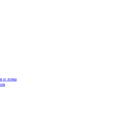
я и лома
ния