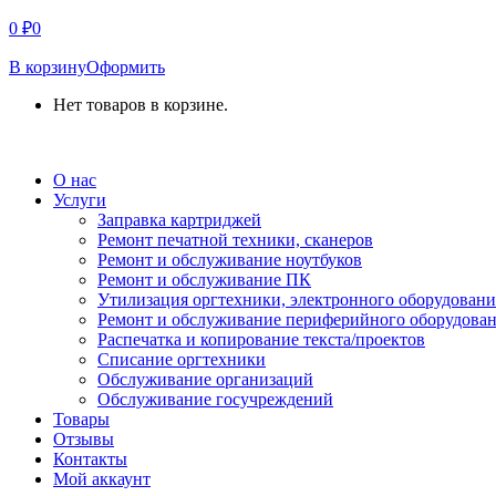
0
₽
0
В корзину
Оформить
Нет товаров в корзине.
СВЯЗАТЬСЯ С НАМИ
О нас
Услуги
Заправка картриджей
Ремонт печатной техники, сканеров
Ремонт и обслуживание ноутбуков
Ремонт и обслуживание ПК
Утилизация оргтехники, электронного оборудовани
Ремонт и обслуживание периферийного оборудова
Распечатка и копирование текста/проектов
Списание оргтехники
Обслуживание организаций
Обслуживание госучреждений
Товары
Отзывы
Контакты
Мой аккаунт