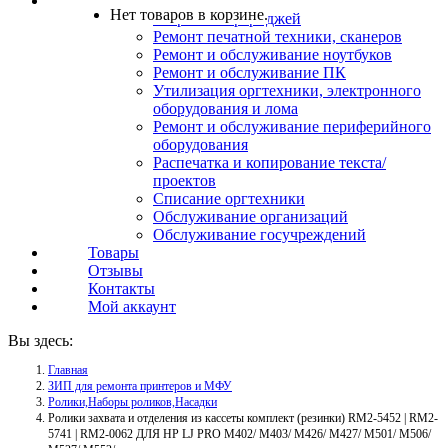
Услуги
Нет товаров в корзине.
Заправка картриджей
Ремонт печатной техники, сканеров
Ремонт и обслуживание ноутбуков
Ремонт и обслуживание ПК
Утилизация оргтехники, электронного
оборудования и лома
Ремонт и обслуживание периферийного
оборудования
Распечатка и копирование текста/
проектов
Списание оргтехники
Обслуживание организаций
Обслуживание госучреждений
Товары
Отзывы
Контакты
Мой аккаунт
Вы здесь:
Главная
ЗИП для ремонта принтеров и МФУ
Ролики,Наборы роликов,Насадки
Ролики захвата и отделения из кассеты комплект (резинки) RM2-5452 | RM2-
5741 | RM2-0062 ДЛЯ HP LJ PRO M402/ M403/ M426/ M427/ M501/ M506/