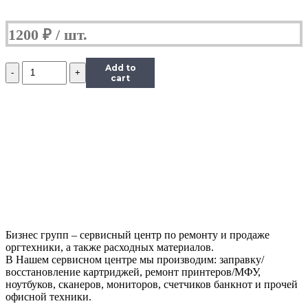
M402/
M403/
M426/
1200
₽
M427/
M501/
M506/
Количество
Add to
M527/
Ролики
cart
M552/
захвата
и
отделения
из
кассеты
комплект
(резинки)
RM2-
5452
|
RM2-
5741
Бизнес групп – сервисный центр по ремонту и продаже
|
оргтехники, а также расходных материалов.
RM2-
В Нашем сервисном центре мы производим: заправку/
0062
восстановление картриджей, ремонт принтеров/МФУ,
ДЛЯ
ноутбуков, сканеров, мониторов, счетчиков банкнот и прочей
HP
офисной техники.
LJ