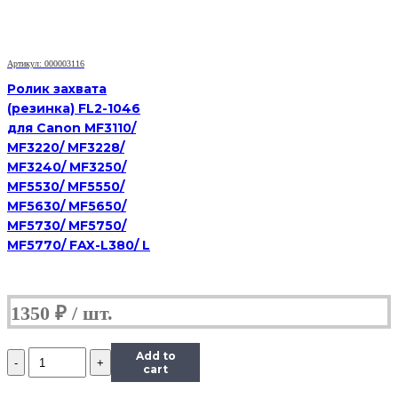
(резинки)
RM2-
5452
|
Артикул: 000003116
RM2-
5741
Ролик захвата
|
(резинка) FL2-1046
RM2-
для Canon MF3110/
0062
MF3220/ MF3228/
ДЛЯ
MF3240/ MF3250/
HP
LJ
MF5530/ MF5550/
PRO
MF5630/ MF5650/
M402/
MF5730/ MF5750/
M403/
MF5770/ FAX-L380/ L
M426/
M427/
M501/
M506/
1350
₽
M527/
M552/
Количество
Add to
Ролики
cart
захвата