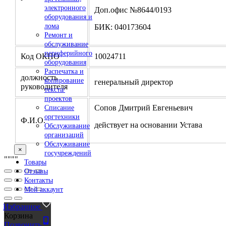
электронного
Доп.офис №8644/0193
оборудования и
лома
БИК: 040173604
Ремонт и
обслуживание
периферийного
Код ОКПО
10024711
оборудования
Распечатка и
должность
копирование
генеральный директор
руководителя
текста/
проектов
Сопов Дмитрий Евгеньевич
Списание
оргтехники
Ф.И.О.
действует на основании Устава
Обслуживание
организаций
Обслуживание
×
госучреждений
"
""
"
Товары
Отзывы
Контакты
Мой аккаунт