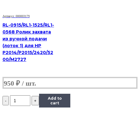
RM2-
5452
|
Артикул: 000003179
RM2-
5741
RL-0915/RL1-1525/RL1-
|
0568 Ролик захвата
RM2-
из ручной подачи
0062
(лоток 1) для HP
ДЛЯ
P2014/P2015/2420/52
HP
LJ
00/M2727
PRO
M402/
M403/
M426/
950
₽
M427/
M501/
M506/
Количество
Add to
M527/
Ролики
cart
M552/
захвата
и
отделения
из
кассеты
комплект