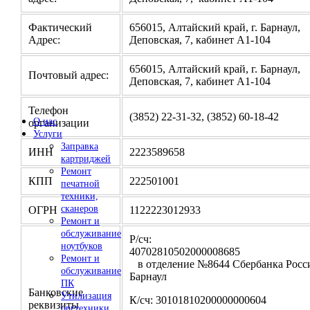
Фактический
656015, Алтайский край, г. Барнаул,
Адрес:
Деповская, 7, кабинет А1-104
656015, Алтайский край, г. Барнаул,
Почтовый адрес:
Деповская, 7, кабинет А1-104
Телефон
(3852) 22-31-32, (3852) 60-18-42
О нас
организации
Услуги
Заправка
ИНН
2223589658
картриджей
Ремонт
КПП
222501001
печатной
техники,
сканеров
ОГРН
1122223012933
Ремонт и
обслуживание
Р/сч:
ноутбуков
4070281050200000
Ремонт и
в отделение №8644 Сбербанка Росси
обслуживание
Барнаул
ПК
Банковские
Утилизация
К/сч: 30101810200000000604
реквизиты
оргтехники,