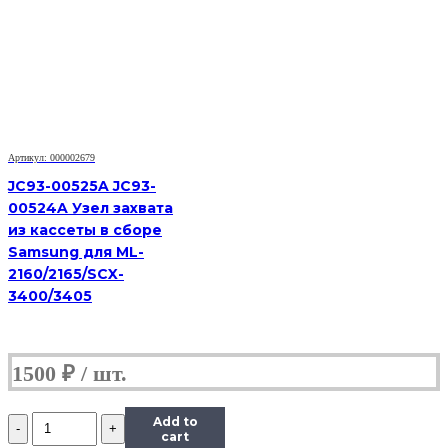
и
отделения
из
кассеты
комплект
(резинки)
RM2-
5452
|
Артикул: 000002679
RM2-
5741
JC93-00525A JC93-
|
00524A Узел захвата
RM2-
из кассеты в сборе
0062
Samsung для ML-
ДЛЯ
2160/2165/SCX-
HP
LJ
3400/3405
PRO
M402/
M403/
M426/
1500
₽
M427/
M501/
M506/
Количество
Add to
M527/
Ролики
cart