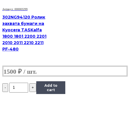
5452
|
Артикул: 000003299
RM2-
5741
302NG94120 Ролик
|
захвата бумаги на
RM2-
Kyocera TASKalfa
0062
1800 1801 2200 2201
ДЛЯ
2010 2011 2210 2211
HP
LJ
PF-480
PRO
M402/
M403/
M426/
1500
₽
M427/
M501/
M506/
Количество
Add to
M527/
Ролики
cart
M552/
захвата
и
отделения
из
кассеты
комплект
(резинки)