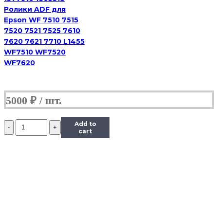
Ролики ADF для
Epson WF 7510 7515
7520 7521 7525 7610
7620 7621 7710 L1455
WF7510 WF7520
WF7620
5000
₽
Количество
Add to
Ролики
cart
захвата
и
отделения
из
кассеты
комплект
(резинки)
RM2-
5452