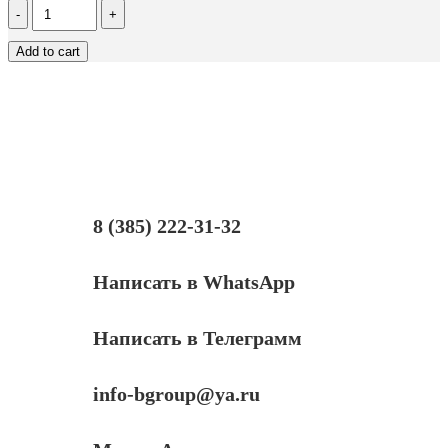
Количество
Ролики
захвата
Add to cart
и
отделения
из
кассеты
комплект
(резинки)
RM2-
5452
|
RM2-
8 (385) 222-31-32
5741
|
RM2-
Написать в WhatsApp
0062
ДЛЯ
HP
Написать в Телеграмм
LJ
PRO
M402/
info-bgroup@ya.ru
M403/
M426/
M427/