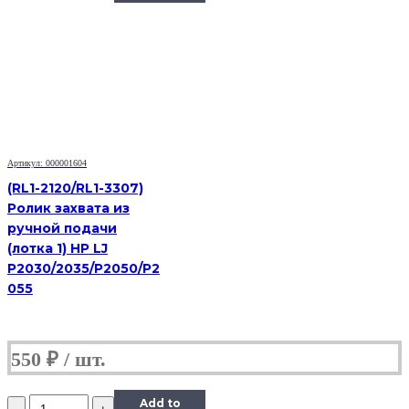
M552/
захвата
и
отделения
из
кассеты
комплект
(резинки)
RM2-
5452
|
Артикул: 000001604
RM2-
5741
(RL1-2120/RL1-3307)
|
Ролик захвата из
RM2-
ручной подачи
0062
(лотка 1) HP LJ
ДЛЯ
P2030/2035/P2050/P2
HP
LJ
055
PRO
M402/
M403/
M426/
550
₽
M427/
M501/
M506/
Количество
Add to