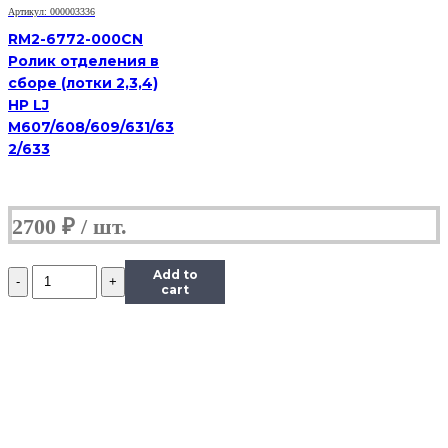
|
Артикул: 000003336
RM2-
5741
RM2-6772-000CN
|
Ролик отделения в
RM2-
сборе (лотки 2,3,4)
0062
HP LJ
ДЛЯ
M607/608/609/631/63
HP
LJ
2/633
PRO
M402/
M403/
M426/
2700
₽
M427/
M501/
M506/
Количество
Add to
M527/
Ролики
cart
M552/
захвата
и
отделения
из
кассеты
комплект
(резинки)
RM2-