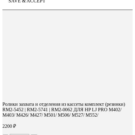
SAVE & ACCEPT
Ролики захвата и отделения из кассеты комплект (резинки)
RM2-5452 | RM2-5741 | RM2-0062 ДЛЯ HP LJ PRO M402/
M403/ M426/ M427/ M501/ M506/ M527/ M552/
2200
₽