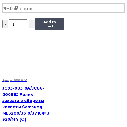
M403/
M426/
950
₽
M427/
M501/
M506/
Количество
Add to
M527/
Ролики
cart
M552/
захвата
и
отделения
из
кассеты
комплект
(резинки)
RM2-
5452
|
Артикул: 000000552
RM2-
5741
JC93-00310A/JC86-
|
00088J Ролик
RM2-
захвата в сборе из
0062
кассеты Samsung
ДЛЯ
ML3200/3310/3710/M3
HP
LJ
320/M4 (O)
PRO