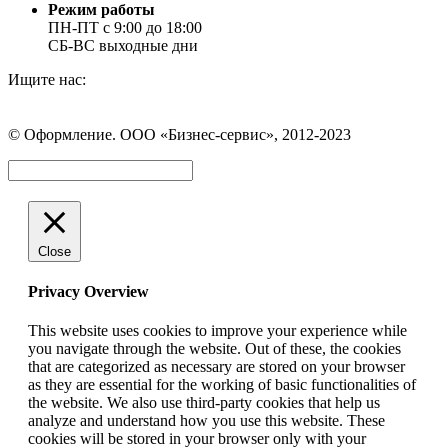
Режим работы
ПН-ПТ с 9:00 до 18:00
СБ-ВС выходные дни
Ищите нас:
Страница
Страница
Страница
Вконтакте
WhatsApp
Telegram
© Оформление. ООО «Бизнес-сервис», 2012-2023
открывается
открывается
открывается
в
в
в
Вверх
новом
новом
новом
окне
окне
окне
Close
Privacy Overview
This website uses cookies to improve your experience while
you navigate through the website. Out of these, the cookies
that are categorized as necessary are stored on your browser
as they are essential for the working of basic functionalities of
the website. We also use third-party cookies that help us
analyze and understand how you use this website. These
cookies will be stored in your browser only with your