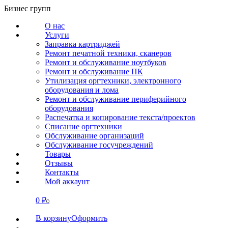
Перейти
Бизнес групп
к
О нас
содержанию
Услуги
Заправка картриджей
Ремонт печатной техники, сканеров
Ремонт и обслуживание ноутбуков
Ремонт и обслуживание ПК
Утилизация оргтехники, электронного
оборудования и лома
Ремонт и обслуживание периферийного
оборудования
Распечатка и копирование текста/проектов
Списание оргтехники
Обслуживание организаций
Обслуживание госучреждений
Товары
Отзывы
Контакты
Мой аккаунт
0
₽
СВЯЗАТЬСЯ
0
В корзину
Оформить
О нас