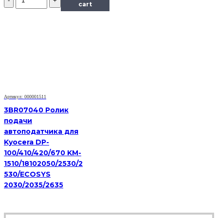
M527/
Ролики
cart
M552/
захвата
и
отделения
из
кассеты
комплект
(резинки)
RM2-
5452
|
Артикул: 000001511
RM2-
5741
3BR07040 Ролик
|
подачи
RM2-
автоподатчика для
0062
Kyocera DP-
ДЛЯ
100/410/420/670 KM-
HP
LJ
1510/18102050/2530/2
PRO
530/ECOSYS
M402/
2030/2035/2635
M403/
M426/
M427/
M501/