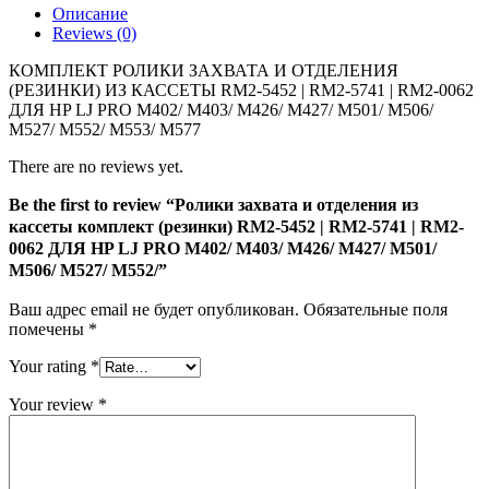
Описание
кассеты
Reviews (0)
комплект
(резинки)
КОМПЛЕКТ РОЛИКИ ЗАХВАТА И ОТДЕЛЕНИЯ
RM2-
(РЕЗИНКИ) ИЗ КАССЕТЫ RM2-5452 | RM2-5741 | RM2-0062
5452
ДЛЯ HP LJ PRO M402/ M403/ M426/ M427/ M501/ M506/
|
M527/ M552/ M553/ M577
RM2-
5741
There are no reviews yet.
|
RM2-
Be the first to review “Ролики захвата и отделения из
0062
кассеты комплект (резинки) RM2-5452 | RM2-5741 | RM2-
ДЛЯ
0062 ДЛЯ HP LJ PRO M402/ M403/ M426/ M427/ M501/
HP
M506/ M527/ M552/”
LJ
PRO
Ваш адрес email не будет опубликован.
Обязательные поля
M402/
помечены
*
M403/
M426/
Your rating
*
M427/
M501/
Your review
*
M506/
M527/
M552/