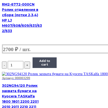
для
RM2-6772-000CN
Kyocera
Ролик отделения в
DP-
сборе (лотки 2,3,4)
100/410/420/670
HP LJ
KM-
1510/18102050/2530/2530/ECOSYS
M607/608/609/631/63
2030/2035/2635
2/633
2700
₽
Add to
Количество
cart
3BR07040
Ролик
подачи
Артикул: 000003299
автоподатчика
для
302NG94120 Ролик
Kyocera
захвата бумаги на
DP-
Kyocera TASKalfa
100/410/420/670
1800 1801 2200 2201
KM-
1510/18102050/2530/2530/ECOSYS
2010 2011 2210 2211