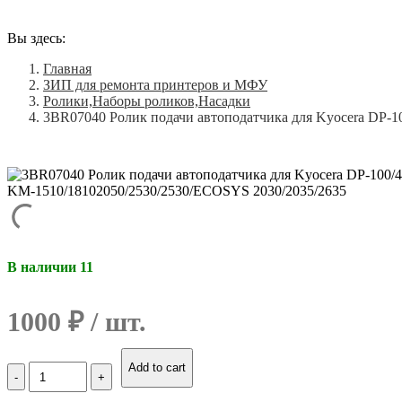
Вы здесь:
Главная
ЗИП для ремонта принтеров и МФУ
Ролики,Наборы роликов,Насадки
3BR07040 Ролик подачи автоподатчика для Kyocera DP-1
В наличии 11
1000
₽
Количество
Add to cart
3BR07040
Ролик