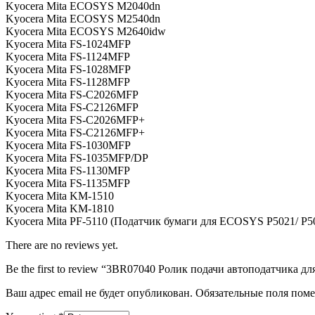
Kyocera Mita ECOSYS M2040dn
Kyocera Mita ECOSYS M2540dn
Kyocera Mita ECOSYS M2640idw
Kyocera Mita FS-1024MFP
Kyocera Mita FS-1124MFP
Kyocera Mita FS-1028MFP
Kyocera Mita FS-1128MFP
Kyocera Mita FS-C2026MFP
Kyocera Mita FS-C2126MFP
Kyocera Mita FS-C2026MFP+
Kyocera Mita FS-C2126MFP+
Kyocera Mita FS-1030MFP
Kyocera Mita FS-1035MFP/DP
Kyocera Mita FS-1130MFP
Kyocera Mita FS-1135MFP
Kyocera Mita KM-1510
Kyocera Mita KM-1810
Kyocera Mita PF-5110 (Податчик бумаги для ECOSYS P5021/ P5
There are no reviews yet.
Be the first to review “3BR07040 Ролик подачи автоподатчика
Ваш адрес email не будет опубликован.
Обязательные поля пом