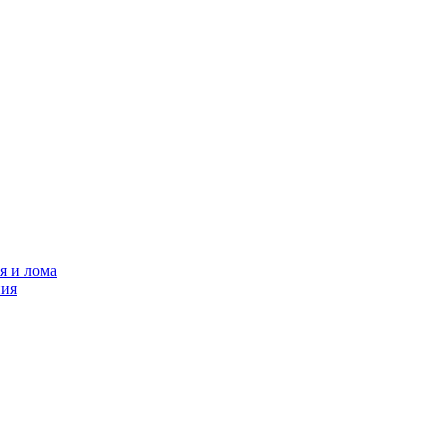
я и лома
ния