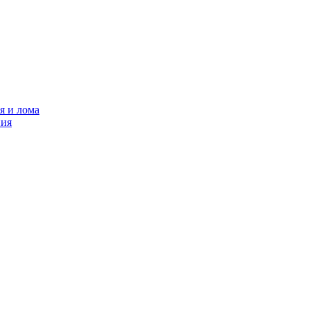
я и лома
ния