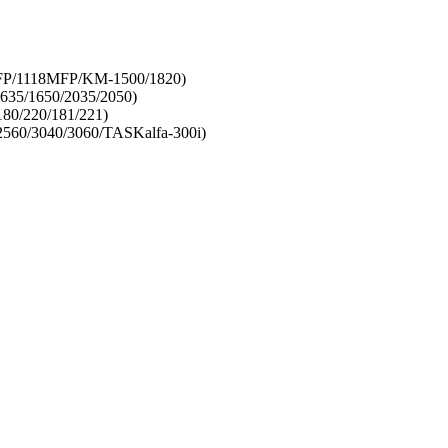
MFP/1118MFP/KM-1500/1820)
635/1650/2035/2050)
80/220/181/221)
560/3040/3060/TASKalfa-300i)