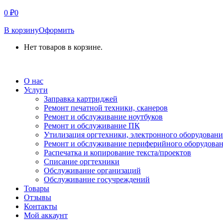
0
₽
0
В корзину
Оформить
Нет товаров в корзине.
СВЯЗАТЬСЯ С НАМИ
О нас
Услуги
Заправка картриджей
Ремонт печатной техники, сканеров
Ремонт и обслуживание ноутбуков
Ремонт и обслуживание ПК
Утилизация оргтехники, электронного оборудовани
Ремонт и обслуживание периферийного оборудова
Распечатка и копирование текста/проектов
Списание оргтехники
Обслуживание организаций
Обслуживание госучреждений
Товары
Отзывы
Контакты
Мой аккаунт