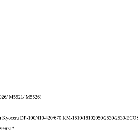
026/ M5521/ M5526)
 для Kyocera DP-100/410/420/670 KM-1510/18102050/2530/2530/EC
ечены
*