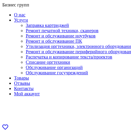
Перейти
Бизнес групп
к
О нас
содержанию
Услуги
Заправка картриджей
Ремонт печатной техники, сканеров
Ремонт и обслуживание ноутбуков
Ремонт и обслуживание ПК
Утилизация оргтехники, электронного оборудовани
Ремонт и обслуживание периферийного оборудова
Распечатка и копирование текста/проектов
Списание оргтехники
Обслуживание организаций
Обслуживание госучреждений
Товары
Отзывы
Контакты
Мой аккаунт