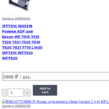
Артикул: 000003432
1577910 1805318
Ролики ADF для
Epson WF 7510 7515
7520 7521 7525 7610
7620 7621 7710 L1455
WF7510 WF7520
WF7620
5000
₽
Add to
Количество
cart
3BR07040
Ролик
подачи
Артикул: 000003336
автоподатчика