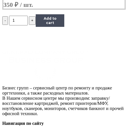
350
₽
Количество
Add to
Ролик
cart
заряда
HP
LJ
P1010/
1100/
1160/
1200/
1300/
1320/
P2015/
2035/
2055
Бизнес групп – сервисный центр по ремонту и продаже
оргтехники, а также расходных материалов.
В Нашем сервисном центре мы производим: заправку/
восстановление картриджей, ремонт принтеров/МФУ,
ноутбуков, сканеров, мониторов, счетчиков банкнот и прочей
офисной техники.
Навигация по сайту