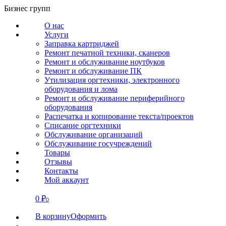
Перейти
Бизнес групп
к
О нас
содержанию
Услуги
Заправка картриджей
Ремонт печатной техники, сканеров
Ремонт и обслуживание ноутбуков
Ремонт и обслуживание ПК
Утилизация оргтехники, электронного
оборудования и лома
Ремонт и обслуживание периферийного
оборудования
Распечатка и копирование текста/проектов
Списание оргтехники
Обслуживание организаций
Обслуживание госучреждений
Товары
Отзывы
Контакты
Мой аккаунт
0
₽
СВЯЗАТЬСЯ
0
В корзину
Оформить
О нас