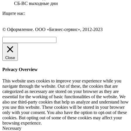
СБ-ВС выходные дни
Ищите нас:
Страница
Страница
Страница
Вконтакте
WhatsApp
Telegram
© Оформление. ООО «Бизнес-сервис», 2012-2023
открывается
открывается
открывается
в
в
в
Вверх
новом
новом
новом
окне
окне
окне
Close
Privacy Overview
This website uses cookies to improve your experience while you
navigate through the website. Out of these, the cookies that are
categorized as necessary are stored on your browser as they are
essential for the working of basic functionalities of the website. We
also use third-party cookies that help us analyze and understand how
you use this website. These cookies will be stored in your browser
only with your consent. You also have the option to opt-out of these
cookies. But opting out of some of these cookies may affect your
browsing experience.
Necessary