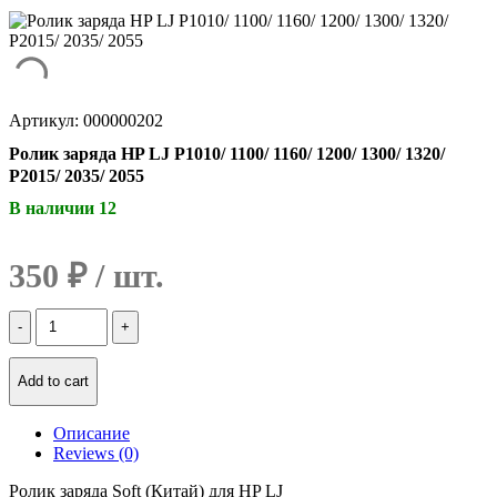
Артикул: 000000202
Ролик заряда HP LJ P1010/ 1100/ 1160/ 1200/ 1300/ 1320/
P2015/ 2035/ 2055
В наличии 12
350
₽
Количество
Ролик
заряда
HP
Add to cart
LJ
P1010/
Описание
1100/
Reviews (0)
1160/
1200/
Ролик заряда Soft (Китай) для HP LJ
1300/