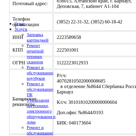
656015, Алтайский край, г. Барнаул,
Почтовый адрес:
Деповская, 7, кабинет А1-104
Телефон
(3852) 22-31-32, (3852) 60-18-42
О нас
организации
Услуги
Заправка
ИНН
2223589658
картриджей
Ремонт
КПП
222501001
печатной
техники,
сканеров
ОГРН
1122223012933
Ремонт и
обслуживание
Р/сч:
ноутбуков
4070281050200000
Ремонт и
в отделение №8644 Сбербанка Росси
обслуживание
Барнаул
ПК
Банковские
Утилизация
К/сч: 30101810200000000604
реквизиты
оргтехники,
электронного
Доп.офис №8644/0193
оборудования и
лома
БИК: 040173604
Ремонт и
обслуживание