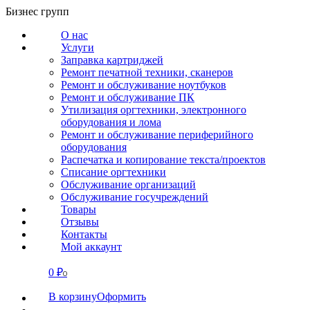
Перейти
Бизнес групп
к
О нас
содержанию
Услуги
Заправка картриджей
Ремонт печатной техники, сканеров
Ремонт и обслуживание ноутбуков
Ремонт и обслуживание ПК
Утилизация оргтехники, электронного
оборудования и лома
Ремонт и обслуживание периферийного
оборудования
Распечатка и копирование текста/проектов
Списание оргтехники
Обслуживание организаций
Обслуживание госучреждений
Товары
Отзывы
Контакты
Мой аккаунт
0
₽
СВЯЗАТЬСЯ
0
В корзину
Оформить
О нас