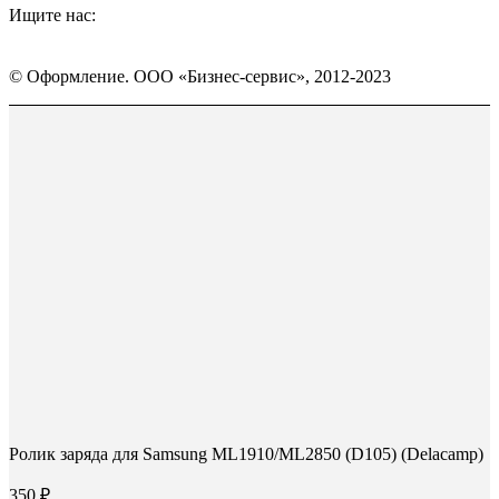
Ищите нас:
Страница
Страница
Страница
Вконтакте
WhatsApp
Telegram
© Оформление. ООО «Бизнес-сервис», 2012-2023
открывается
открывается
открывается
в
в
в
Вверх
новом
новом
новом
окне
окне
окне
Ролик заряда для Samsung ML1910/ML2850 (D105) (Delacamp)
350
₽