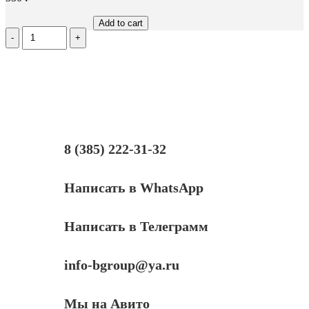
Add to cart
Количество
Ролик
заряда
для
Samsung
ML1910/ML2850
(D105)
(Delacamp)
8 (385) 222-31-32
Написать в WhatsApp
Написать в Телеграмм
info-bgroup@ya.ru
Мы на Авито