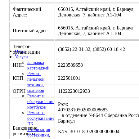
Фактический
656015, Алтайский край, г. Барнаул,
Адрес:
Деповская, 7, кабинет А1-104
656015, Алтайский край, г. Барнаул,
Почтовый адрес:
Деповская, 7, кабинет А1-104
Телефон
(3852) 22-31-32, (3852) 60-18-42
О нас
организации
Услуги
Заправка
ИНН
2223589658
картриджей
Ремонт
КПП
222501001
печатной
техники,
сканеров
ОГРН
1122223012933
Ремонт и
обслуживание
Р/сч:
ноутбуков
4070281050200000
Ремонт и
в отделение №8644 Сбербанка Росси
обслуживание
Барнаул
ПК
Банковские
Утилизация
К/сч: 30101810200000000604
реквизиты
оргтехники,