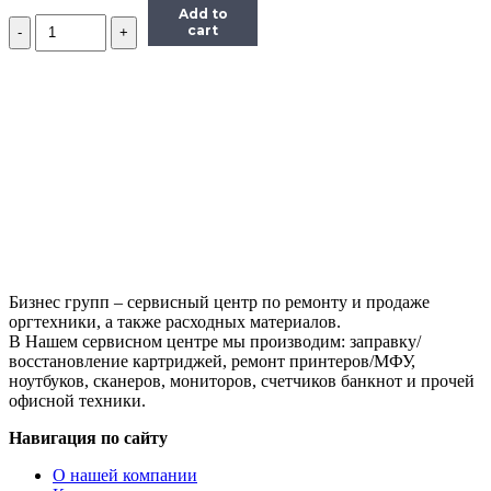
Add to
Количество
cart
Ролик
заряда
для
Samsung
ML1910/ML2850
(D105)
(Delacamp)
Бизнес групп – сервисный центр по ремонту и продаже
оргтехники, а также расходных материалов.
В Нашем сервисном центре мы производим: заправку/
восстановление картриджей, ремонт принтеров/МФУ,
ноутбуков, сканеров, мониторов, счетчиков банкнот и прочей
офисной техники.
Навигация по сайту
О нашей компании