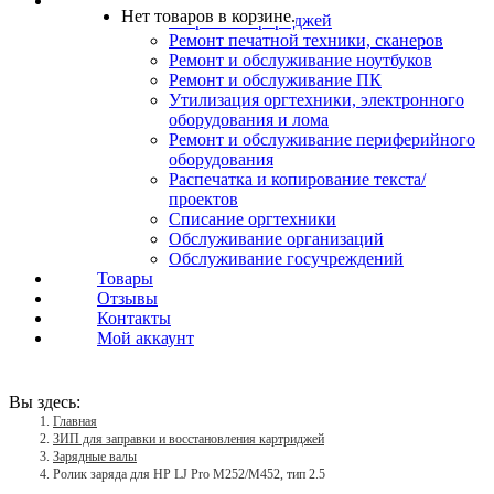
Услуги
Нет товаров в корзине.
Заправка картриджей
Ремонт печатной техники, сканеров
Ремонт и обслуживание ноутбуков
Ремонт и обслуживание ПК
Утилизация оргтехники, электронного
оборудования и лома
Ремонт и обслуживание периферийного
оборудования
Распечатка и копирование текста/
проектов
Списание оргтехники
Обслуживание организаций
Обслуживание госучреждений
Товары
Отзывы
Контакты
Мой аккаунт
Вы здесь:
Главная
ЗИП для заправки и восстановления картриджей
Зарядные валы
Ролик заряда для HP LJ Pro M252/M452, тип 2.5