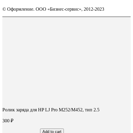
Страница
Страница
Страница
Вконтакте
WhatsApp
Telegram
© Оформление. ООО «Бизнес-сервис», 2012-2023
открывается
открывается
открывается
в
в
в
Вверх
новом
новом
новом
окне
окне
окне
Ролик заряда для HP LJ Pro M252/M452, тип 2.5
300
₽
Add to cart