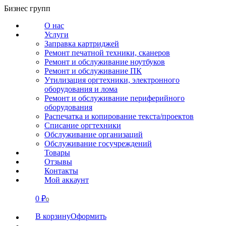
Перейти
Бизнес групп
к
О нас
содержанию
Услуги
Заправка картриджей
Ремонт печатной техники, сканеров
Ремонт и обслуживание ноутбуков
Ремонт и обслуживание ПК
Утилизация оргтехники, электронного
оборудования и лома
Ремонт и обслуживание периферийного
оборудования
Распечатка и копирование текста/проектов
Списание оргтехники
Обслуживание организаций
Обслуживание госучреждений
Товары
Отзывы
Контакты
Мой аккаунт
0
₽
СВЯЗАТЬСЯ
0
В корзину
Оформить
О нас