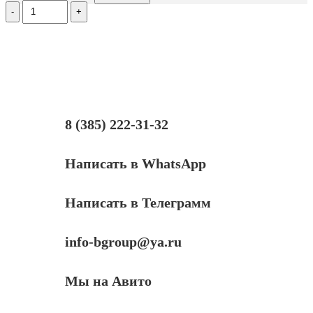
Количество
Ролик
заряда
для
HP
LJ
Pro
M252/M452,
тип
2.5
8 (385) 222-31-32
Написать в WhatsApp
Написать в Телеграмм
info-bgroup@ya.ru
Мы на Авито