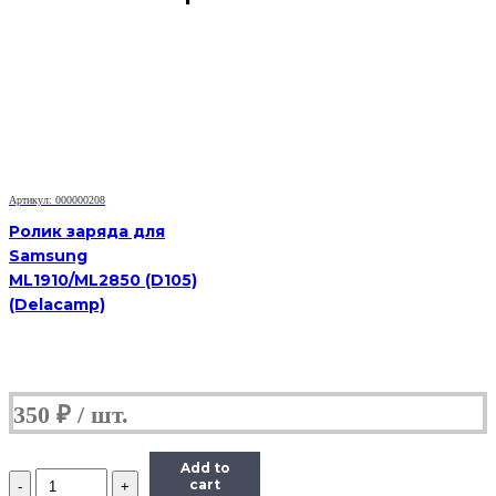
Артикул: 000000208
Ролик заряда для
Samsung
ML1910/ML2850 (D105)
(Delacamp)
350
₽
Add to
Количество
cart