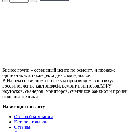
Ролик
заряда
для
HP
LJ
Pro
M252/M452,
тип
2.5
Бизнес групп – сервисный центр по ремонту и продаже
оргтехники, а также расходных материалов.
В Нашем сервисном центре мы производим: заправку/
восстановление картриджей, ремонт принтеров/МФУ,
ноутбуков, сканеров, мониторов, счетчиков банкнот и прочей
офисной техники.
Навигация по сайту
О нашей компании
Каталог товаров
Отзывы