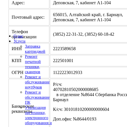
Адрес:
Деповская, 7, кабинет А1-104
656015, Алтайский край, г. Барнаул,
Почтовый адрес:
Деповская, 7, кабинет А1-104
Телефон
(3852) 22-31-32, (3852) 60-18-42
О нас
организации
Услуги
Заправка
ИНН
2223589658
картриджей
Ремонт
КПП
222501001
печатной
техники,
сканеров
ОГРН
1122223012933
Ремонт и
обслуживание
Р/сч:
ноутбуков
4070281050200000
Ремонт и
в отделение №8644 Сбербанка Росси
обслуживание
Барнаул
ПК
Банковские
Утилизация
К/сч: 30101810200000000604
реквизиты
оргтехники,
электронного
Доп.офис №8644/0193
оборудования и