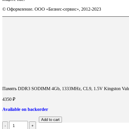
Страница
Страница
Страница
© Оформление. ООО «Бизнес-сервис», 2012-2023
Вконтакте
WhatsApp
Telegram
Вверх
открывается
открывается
открывается
в
в
в
новом
новом
новом
окне
окне
окне
Память DDR3 SODIMM 4Gb, 1333MHz, CL9, 1.5V Kingston Val
4350
₽
Available on backorder
Add to cart
Количество
Память