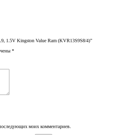
L9, 1.5V Kingston Value Ram (KVR13S9S8/4)”
ечены
*
ля последующих моих комментариев.