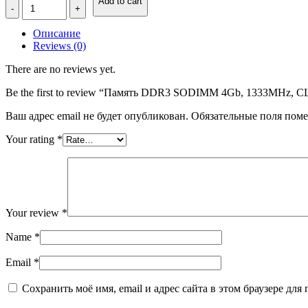
Количество
Add to cart
Память
DDR3
Описание
SODIMM
Reviews (0)
4Gb,
1333MHz,
There are no reviews yet.
CL9,
1.5V
Be the first to review “Память DDR3 SODIMM 4Gb, 1333MHz, C
Kingston
Value
Ваш адрес email не будет опубликован.
Обязательные поля пом
Ram
(KVR13S9S8/4)
Your rating
*
Your review
*
Name
*
Email
*
Сохранить моё имя, email и адрес сайта в этом браузере д