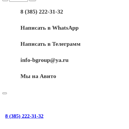
DDR3
SODIMM
8 (385) 222-31-32
4Gb,
1333MHz,
CL9,
Написать в WhatsApp
1.5V
Kingston
Value
Написать в Телеграмм
Ram
(KVR13S9S8/4)
info-bgroup@ya.ru
Мы на Авито
8 (385) 222-31-32