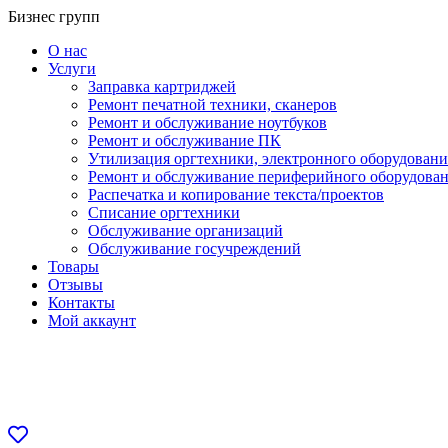
Перейти
Бизнес групп
к
О нас
содержанию
Услуги
Заправка картриджей
Ремонт печатной техники, сканеров
Ремонт и обслуживание ноутбуков
Ремонт и обслуживание ПК
Утилизация оргтехники, электронного оборудовани
Ремонт и обслуживание периферийного оборудова
Распечатка и копирование текста/проектов
Списание оргтехники
Обслуживание организаций
Обслуживание госучреждений
Товары
Отзывы
Контакты
Мой аккаунт