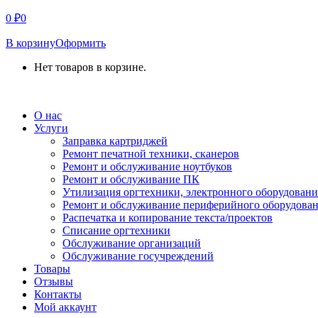
0
₽
0
В корзину
Оформить
Нет товаров в корзине.
СВЯЗАТЬСЯ С НАМИ
О нас
Услуги
Заправка картриджей
Ремонт печатной техники, сканеров
Ремонт и обслуживание ноутбуков
Ремонт и обслуживание ПК
Утилизация оргтехники, электронного оборудовани
Ремонт и обслуживание периферийного оборудова
Распечатка и копирование текста/проектов
Списание оргтехники
Обслуживание организаций
Обслуживание госучреждений
Товары
Отзывы
Контакты
Мой аккаунт