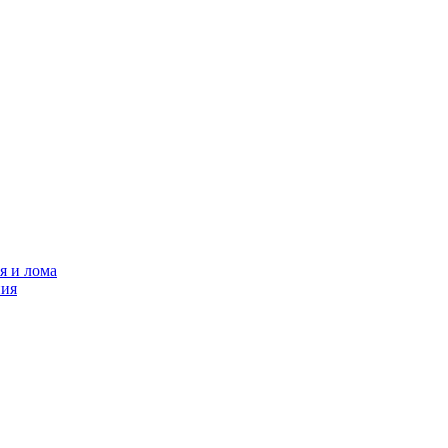
я и лома
ния