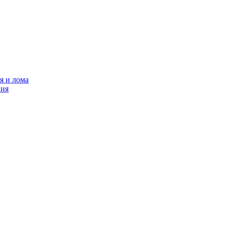
я и лома
ния