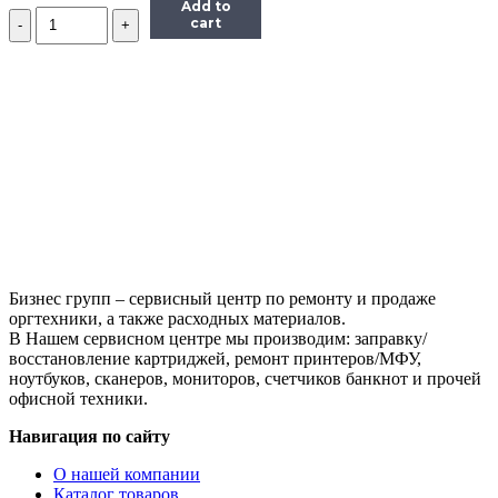
Add to
Количество
cart
Маркер
для
интерактивной
доски
(старого
образца)
Бизнес групп – сервисный центр по ремонту и продаже
оргтехники, а также расходных материалов.
В Нашем сервисном центре мы производим: заправку/
восстановление картриджей, ремонт принтеров/МФУ,
ноутбуков, сканеров, мониторов, счетчиков банкнот и прочей
офисной техники.
Навигация по сайту
О нашей компании
Каталог товаров