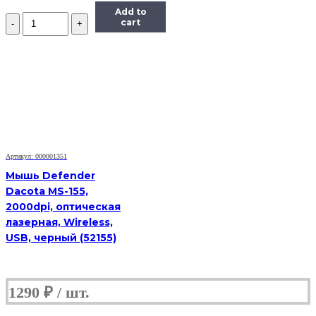
Add to
Количество
cart
Маркер
для
интерактивной
доски
(старого
образца)
Артикул: 000001351
Мышь Defender
Dacota MS-155,
2000dpi, оптическая
лазерная, Wireless,
USB, черный (52155)
1290
₽