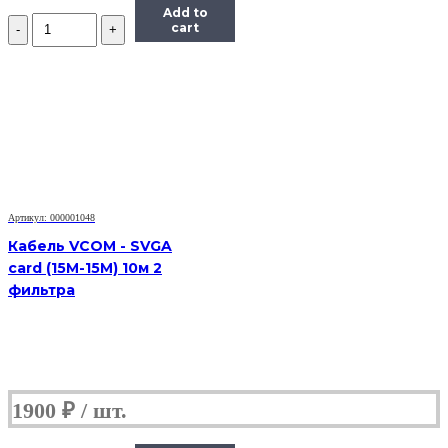
Add to
Количество
cart
Маркер
для
интерактивной
доски
(старого
образца)
Артикул: 000001048
Кабель VCOM - SVGA
card (15M-15M) 10м 2
фильтра
1900
₽