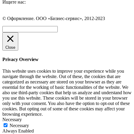
Ищите нас:
Страница
Страница
Страница
Вконтакте
WhatsApp
Telegram
© Оформление. ООО «Бизнес-сервис», 2012-2023
открывается
открывается
открывается
в
в
в
Вверх
новом
новом
новом
окне
окне
окне
Close
Privacy Overview
This website uses cookies to improve your experience while you
navigate through the website. Out of these, the cookies that are
categorized as necessary are stored on your browser as they are
essential for the working of basic functionalities of the website. We
also use third-party cookies that help us analyze and understand how
you use this website. These cookies will be stored in your browser
only with your consent. You also have the option to opt-out of these
cookies. But opting out of some of these cookies may affect your
browsing experience.
Necessary
Necessary
Always Enabled