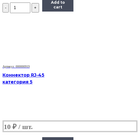
Add to
Количество
cart
Маркер
для
интерактивной
доски
(старого
образца)
Артикул: 000000919
Коннектор RJ-45
категория 5
10
₽