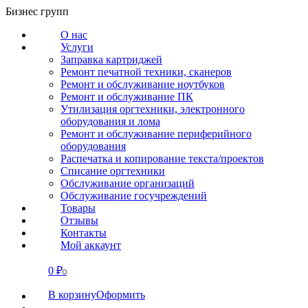
Перейти
Бизнес групп
к
О нас
содержанию
Услуги
Заправка картриджей
Ремонт печатной техники, сканеров
Ремонт и обслуживание ноутбуков
Ремонт и обслуживание ПК
Утилизация оргтехники, электронного
оборудования и лома
Ремонт и обслуживание периферийного
оборудования
Распечатка и копирование текста/проектов
Списание оргтехники
Обслуживание организаций
Обслуживание госучреждений
Товары
Отзывы
Контакты
Мой аккаунт
0
₽
СВЯЗАТЬСЯ
0
В корзину
Оформить
О нас