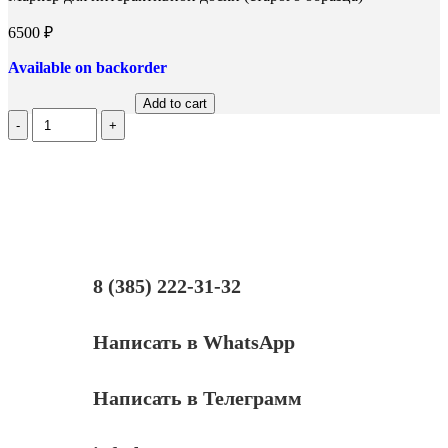
6500
₽
Available on backorder
Add to cart
Количество
Маркер
для
интерактивной
доски
(старого
образца)
8 (385) 222-31-32
Написать в WhatsApp
Написать в Телеграмм