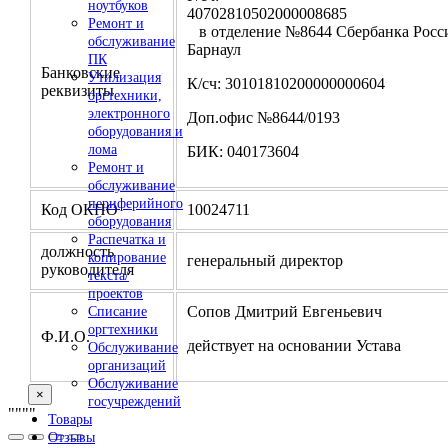
ноутбуков
4070281050200000
Ремонт и
в отделение №8644 Сбербанка Росси
обслуживание
Барнаул
ПК
Банковские
Утилизация
К/сч: 30101810200000000604
реквизиты
оргтехники,
электронного
Доп.офис №8644/0193
оборудования и
лома
БИК: 040173604
Ремонт и
обслуживание
периферийного
Код ОКПО
10024711
оборудования
Распечатка и
должность
копирование
генеральный директор
руководителя
текста/
проектов
Сопов Дмитрий Евгеньевич
Списание
оргтехники
Ф.И.О.
действует на основании Устава
Обслуживание
организаций
Обслуживание
×
госучреждений
"
""
"
Товары
Отзывы