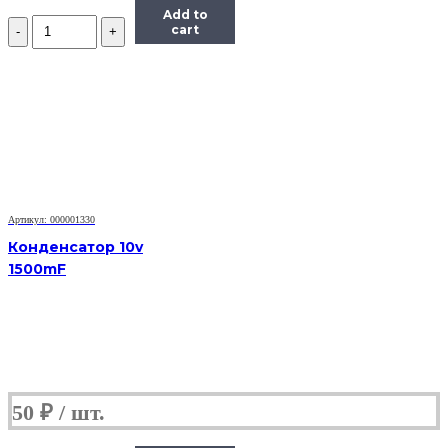
Add to
Количество
cart
Маркер
для
интерактивной
доски
(старого
образца)
Артикул: 000001330
Конденсатор 10v
1500mF
50
₽