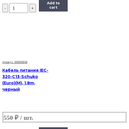
Add to
Количество
cart
Маркер
для
интерактивной
доски
(старого
образца)
Артикул: 000000848
Кабель питания IEC-
320-C13-Schuko
(Euro)(M), 1.8m,
черный
550
₽