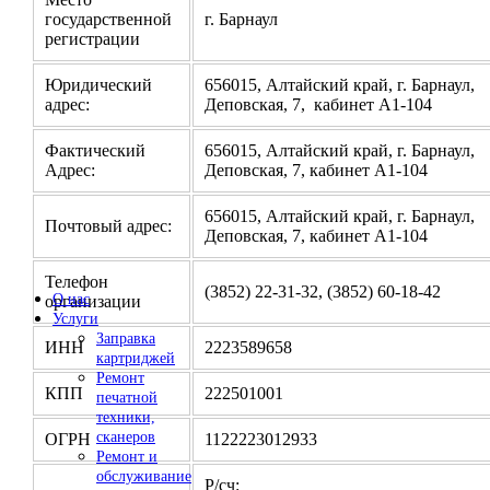
государственной
г. Барнаул
регистрации
Юридический
656015, Алтайский край, г. Барнаул,
адрес:
Деповская, 7, кабинет А1-104
Фактический
656015, Алтайский край, г. Барнаул,
Адрес:
Деповская, 7, кабинет А1-104
656015, Алтайский край, г. Барнаул,
Почтовый адрес:
Деповская, 7, кабинет А1-104
Телефон
(3852) 22-31-32, (3852) 60-18-42
О нас
организации
Услуги
Заправка
ИНН
2223589658
картриджей
Ремонт
КПП
222501001
печатной
техники,
сканеров
ОГРН
1122223012933
Ремонт и
обслуживание
Р/сч: