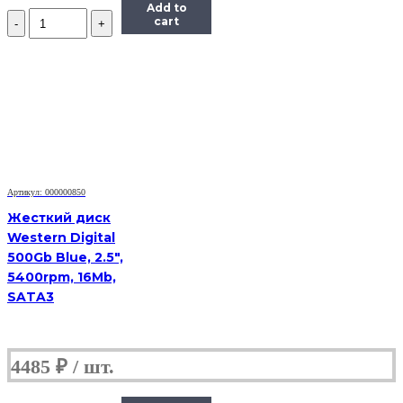
Add to
Количество
cart
Маркер
для
интерактивной
доски
(старого
образца)
Артикул: 000000850
Жесткий диск
Western Digital
500Gb Blue, 2.5",
5400rpm, 16Mb,
SATA3
4485
₽