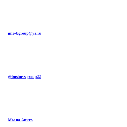
info-bgroup@ya.ru
@business.group22
Мы на Авито