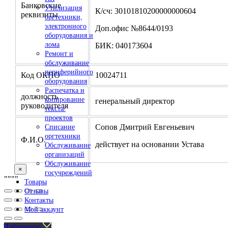
Банковские
Утилизация
К/сч: 30101810200000000604
реквизиты
оргтехники,
электронного
Доп.офис №8644/0193
оборудования и
лома
БИК: 040173604
Ремонт и
обслуживание
периферийного
Код ОКПО
10024711
оборудования
Распечатка и
должность
копирование
генеральный директор
руководителя
текста/
проектов
Сопов Дмитрий Евгеньевич
Списание
оргтехники
Ф.И.О.
действует на основании Устава
Обслуживание
организаций
Обслуживание
×
госучреждений
"
""
"
Товары
Отзывы
Контакты
Мой аккаунт