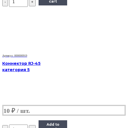
cart
Кабель
Euro-
IEC-
320-
C5,
VCOM,
1.8m,
черный
Артикул: 000000919
Коннектор RJ-45
категория 5
10
₽
Add to
Количество