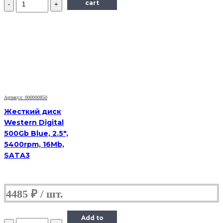
cart
Кабель
Euro-
IEC-
320-
C5,
VCOM,
1.8m,
черный
Артикул: 000000850
Жесткий диск
Western Digital
500Gb Blue, 2.5",
5400rpm, 16Mb,
SATA3
4485
₽
Add to
Количество