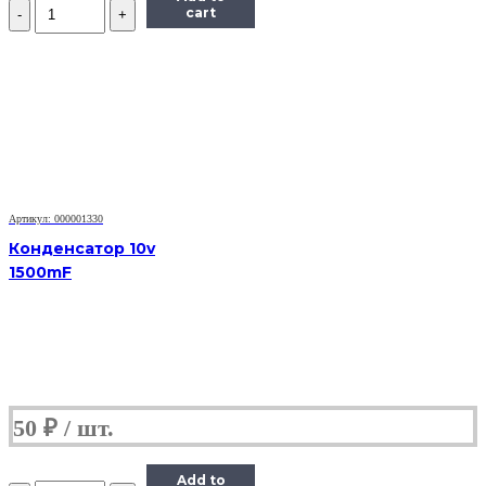
Количество
cart
Кабель
Euro-
IEC-
320-
C5,
VCOM,
1.8m,
черный
Артикул: 000001330
Конденсатор 10v
1500mF
50
₽
Add to