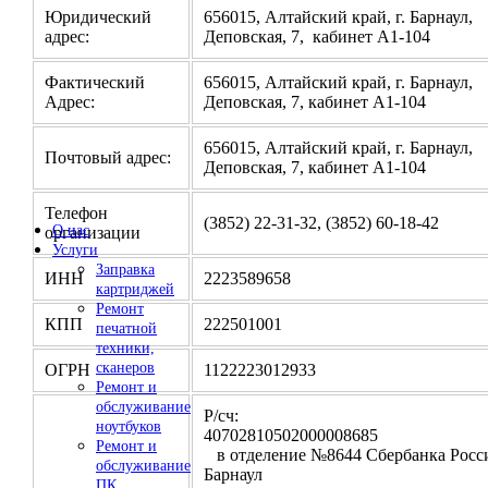
Юридический
656015, Алтайский край, г. Барнаул,
адрес:
Деповская, 7, кабинет А1-104
Фактический
656015, Алтайский край, г. Барнаул,
Адрес:
Деповская, 7, кабинет А1-104
656015, Алтайский край, г. Барнаул,
Почтовый адрес:
Деповская, 7, кабинет А1-104
Телефон
(3852) 22-31-32, (3852) 60-18-42
О нас
организации
Услуги
Заправка
ИНН
2223589658
картриджей
Ремонт
КПП
222501001
печатной
техники,
сканеров
ОГРН
1122223012933
Ремонт и
обслуживание
Р/сч:
ноутбуков
4070281050200000
Ремонт и
в отделение №8644 Сбербанка Росси
обслуживание
Барнаул
ПК