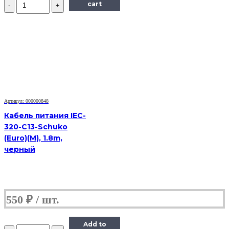
Количество
cart
Кабель
Euro-
IEC-
320-
C5,
VCOM,
1.8m,
черный
Артикул: 000000848
Кабель питания IEC-
320-C13-Schuko
(Euro)(M), 1.8m,
черный
550
₽
Add to
Количество