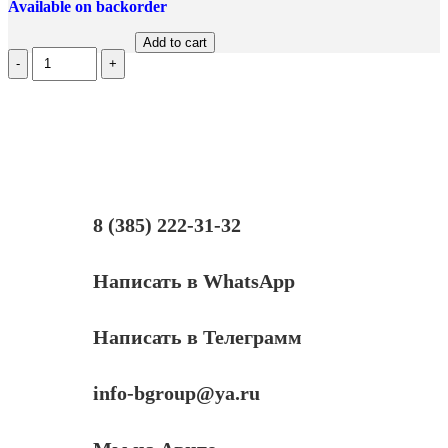
Available on backorder
Add to cart
Количество
Кабель
Euro-
IEC-
320-
C5,
VCOM,
1.8m,
черный
8 (385) 222-31-32
Написать в WhatsApp
Написать в Телеграмм
info-bgroup@ya.ru