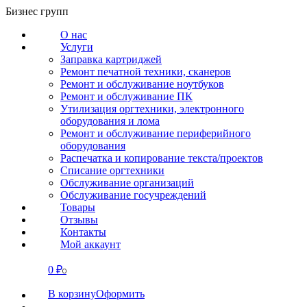
Перейти
Бизнес групп
к
О нас
содержанию
Услуги
Заправка картриджей
Ремонт печатной техники, сканеров
Ремонт и обслуживание ноутбуков
Ремонт и обслуживание ПК
Утилизация оргтехники, электронного
оборудования и лома
Ремонт и обслуживание периферийного
оборудования
Распечатка и копирование текста/проектов
Списание оргтехники
Обслуживание организаций
Обслуживание госучреждений
Товары
Отзывы
Контакты
Мой аккаунт
0
₽
СВЯЗАТЬСЯ
0
В корзину
Оформить
О нас