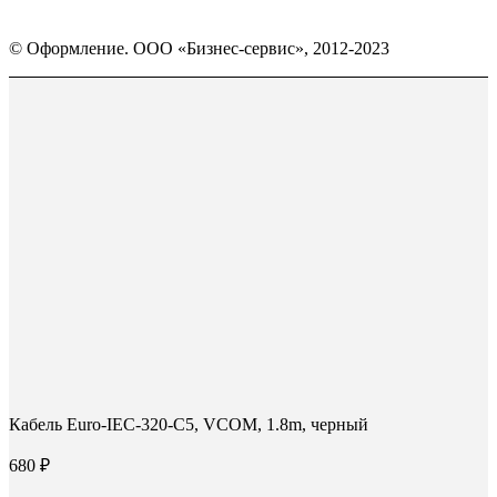
Страница
Страница
Страница
Вконтакте
WhatsApp
Telegram
© Оформление. ООО «Бизнес-сервис», 2012-2023
открывается
открывается
открывается
в
в
в
Вверх
новом
новом
новом
окне
окне
окне
Кабель Euro-IEC-320-C5, VCOM, 1.8m, черный
680
₽