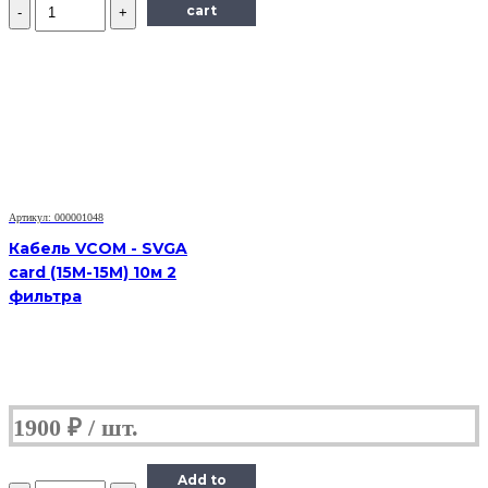
Количество
cart
Кабель
Euro-
IEC-
320-
C5,
VCOM,
1.8m,
черный
Артикул: 000001048
Кабель VCOM - SVGA
card (15M-15M) 10м 2
фильтра
1900
₽
Add to