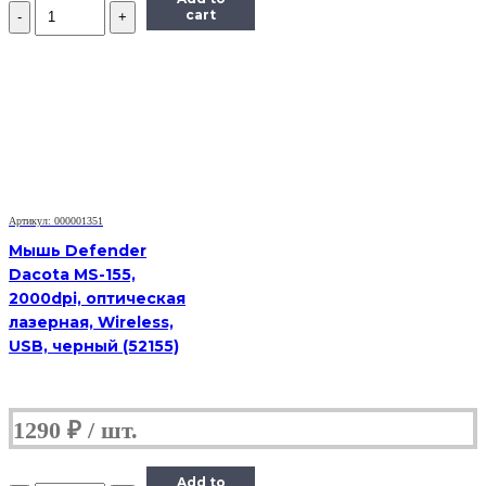
Количество
cart
Кабель
Euro-
IEC-
320-
C5,
VCOM,
1.8m,
черный
Артикул: 000001351
Мышь Defender
Dacota MS-155,
2000dpi, оптическая
лазерная, Wireless,
USB, черный (52155)
1290
₽
Add to