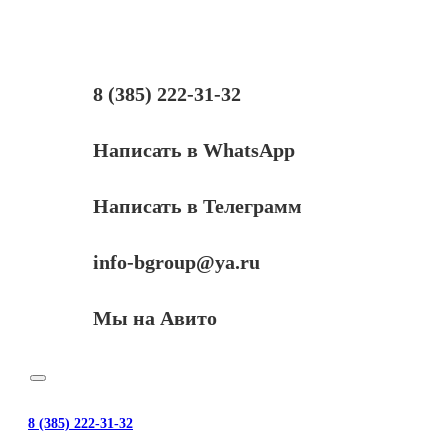
подшипников
тефл.
вала
(лев+пр)
для
8 (385) 222-31-32
Samsung
ML-
2250/2570/SCX4320/4500/4650
Написать в WhatsApp
(совм)
Написать в Телеграмм
info-bgroup@ya.ru
Мы на Авито
8 (385) 222-31-32