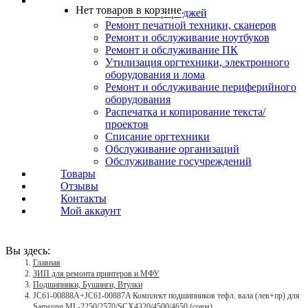
Услуги
Нет товаров в корзине.
Заправка картриджей
Ремонт печатной техники, сканеров
Ремонт и обслуживание ноутбуков
Ремонт и обслуживание ПК
Утилизация оргтехники, электронного
оборудования и лома
Ремонт и обслуживание периферийного
оборудования
Распечатка и копирование текста/
проектов
Списание оргтехники
Обслуживание организаций
Обслуживание госучреждений
Товары
Отзывы
Контакты
Мой аккаунт
Вы здесь:
Главная
ЗИП для ремонта принтеров и МФУ
Подшипники, Бушинги, Втулки
JC61-00888A+JC61-00887A Комплект подшипников тефл. вала (лев+пр) для
Samsung ML-2250/2570/SCX4320/4500/4650 (совм)