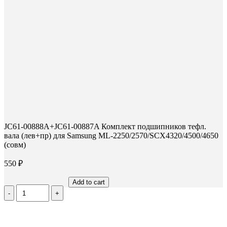
JC61-00888A+JC61-00887A Комплект подшипников тефл.
вала (лев+пр) для Samsung ML-2250/2570/SCX4320/4500/4650
(совм)
550
₽
Add to cart
Количество
JC61-
00888A+JC61-
00887A
Комплект