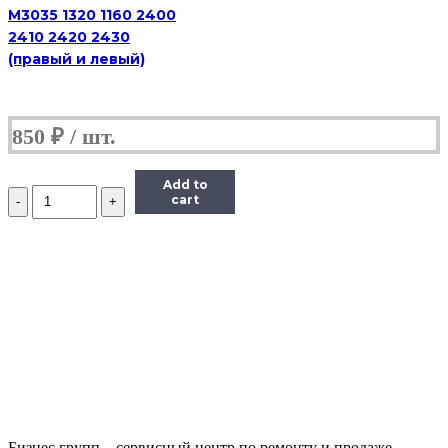
M3035 1320 1160 2400
2410 2420 2430
(правый и левый)
850
₽
Add to
Количество
cart
JC61-
00888A+JC61-
00887A
Комплект
подшипников
тефл.
вала
(лев+пр)
для
Samsung
ML-
2250/2570/SCX4320/4500/4650
(совм)
Бизнес групп – сервисный центр по ремонту и продаже