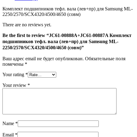
Комплект
подшипников
Комплект подшипников тефл. вала (лев+пр) для Samsung ML-
тефл.
2250/2570/SCX4320/4500/4650 (совм)
вала
(лев+пр)
There are no reviews yet.
для
Samsung
Be the first to review “JC61-00888A+JC61-00887A Комплект
ML-
подшипников тефл. вала (лев+пр) для Samsung ML-
2250/2570/SCX4320/4500/4650
2250/2570/SCX4320/4500/4650 (совм)”
(совм)
Ваш адрес email не будет опубликован.
Обязательные поля
помечены
*
Your rating
*
Your review
*
Name
*
Email
*