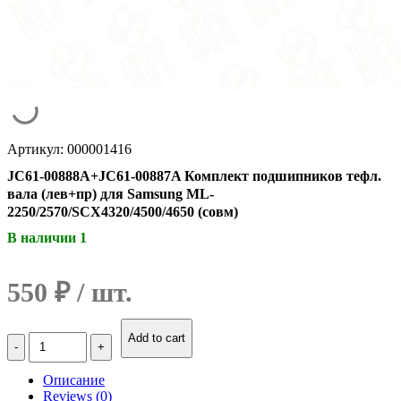
Артикул: 000001416
JC61-00888A+JC61-00887A Комплект подшипников тефл.
вала (лев+пр) для Samsung ML-
2250/2570/SCX4320/4500/4650 (совм)
В наличии 1
550
₽
Количество
Add to cart
JC61-
00888A+JC61-
Описание
00887A
Reviews (0)