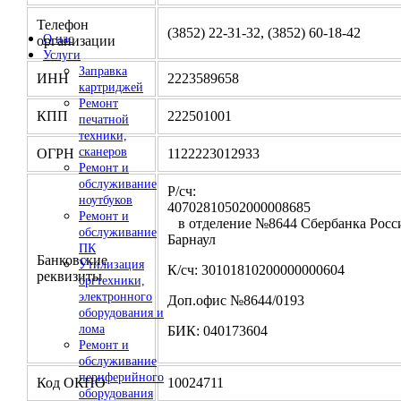
Телефон
(3852) 22-31-32, (3852) 60-18-42
О нас
организации
Услуги
Заправка
ИНН
2223589658
картриджей
Ремонт
КПП
222501001
печатной
техники,
сканеров
ОГРН
1122223012933
Ремонт и
обслуживание
Р/сч:
ноутбуков
4070281050200000
Ремонт и
в отделение №8644 Сбербанка Росси
обслуживание
Барнаул
ПК
Банковские
Утилизация
К/сч: 30101810200000000604
реквизиты
оргтехники,
электронного
Доп.офис №8644/0193
оборудования и
лома
БИК: 040173604
Ремонт и
обслуживание
периферийного
Код ОКПО
10024711
оборудования