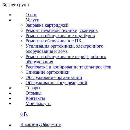
Перейти
Бизнес групп
к
О нас
содержанию
Услуги
Заправка картриджей
Ремонт печатной техники, сканеров
Ремонт и обслуживание ноутбуков
Ремонт и обслуживание ПК
Утилизация оргтехники, электронного
оборудования и лома
Ремонт и обслуживание периферийного
оборудования
Распечатка и копирование текста/проектов
Списание оргтехники
Обслуживание организаций
Обслуживание госучреждений
Товары
Отзывы
Контакты
Мой аккаунт
0
₽
СВЯЗАТЬСЯ
0
В корзину
Оформить
О нас