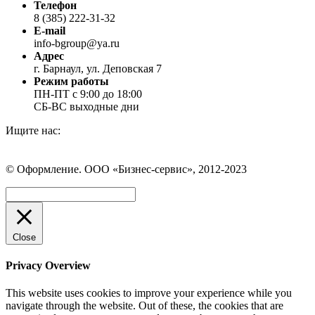
Телефон
8 (385) 222-31-32
E-mail
info-bgroup@ya.ru
Адрес
г. Барнаул, ул. Деповская 7
Режим работы
ПН-ПТ с 9:00 до 18:00
СБ-ВС выходные дни
Ищите нас:
Страница
Страница
Страница
Вконтакте
WhatsApp
Telegram
© Оформление. ООО «Бизнес-сервис», 2012-2023
открывается
открывается
открывается
в
в
в
Вверх
новом
новом
новом
окне
окне
окне
Close
Privacy Overview
This website uses cookies to improve your experience while you
navigate through the website. Out of these, the cookies that are