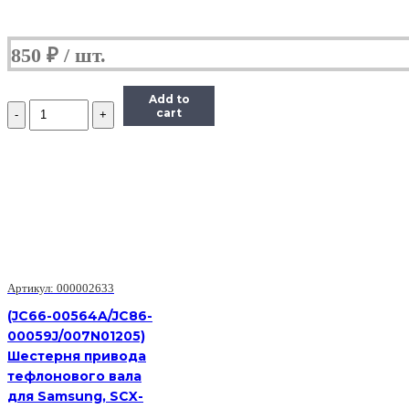
850
₽
Add to
Количество
cart
Epson
1050409
Шестерня
17.5,
27
LX300+/LX1170/LX300+
II/LX1170
II
Артикул: 000002633
(JC66-00564A/JC86-
00059J/007N01205)
Шестерня привода
тефлонового вала
для Samsung, SCX-