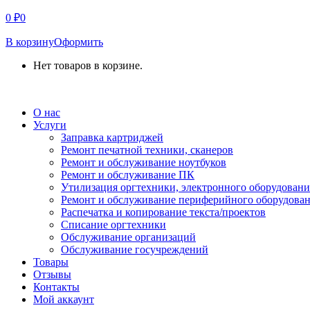
0
₽
0
В корзину
Оформить
Нет товаров в корзине.
СВЯЗАТЬСЯ С НАМИ
О нас
Услуги
Заправка картриджей
Ремонт печатной техники, сканеров
Ремонт и обслуживание ноутбуков
Ремонт и обслуживание ПК
Утилизация оргтехники, электронного оборудовани
Ремонт и обслуживание периферийного оборудова
Распечатка и копирование текста/проектов
Списание оргтехники
Обслуживание организаций
Обслуживание госучреждений
Товары
Отзывы
Контакты
Мой аккаунт