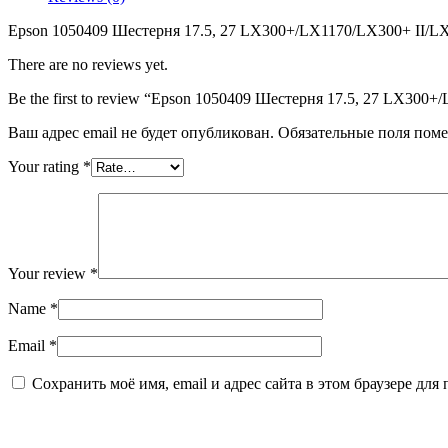
17.5,
27
Epson 1050409 Шестерня 17.5, 27 LX300+/LX1170/LX300+ II/LX1
LX300+/LX1170/LX300+
II/LX1170
There are no reviews yet.
II
Be the first to review “Epson 1050409 Шестерня 17.5, 27 LX300+
Ваш адрес email не будет опубликован.
Обязательные поля пом
Your rating
*
Your review
*
Name
*
Email
*
Сохранить моё имя, email и адрес сайта в этом браузере д