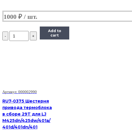
1000
₽
Add to
Количество
cart
Epson
1050409
Шестерня
17.5,
27
LX300+/LX1170/LX300+
II/LX1170
II
Артикул: 000002990
RU7-0375 Шестерня
привода термоблока
в сборе 29T для LJ
M425dn/425dw/401a/
401d/401dn/401