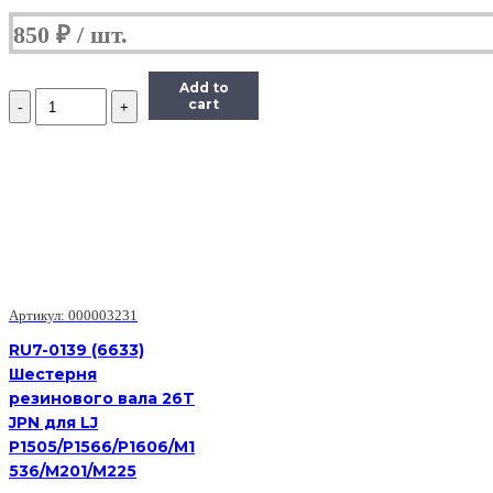
850
₽
Add to
Количество
cart
Epson
1050409
Шестерня
17.5,
27
LX300+/LX1170/LX300+
II/LX1170
II
Артикул: 000003231
RU7-0139 (6633)
Шестерня
резинового вала 26T
JPN для LJ
P1505/P1566/P1606/M1
536/M201/M225