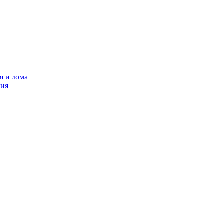
я и лома
ния