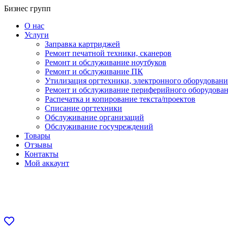
Перейти
Бизнес групп
к
О нас
содержанию
Услуги
Заправка картриджей
Ремонт печатной техники, сканеров
Ремонт и обслуживание ноутбуков
Ремонт и обслуживание ПК
Утилизация оргтехники, электронного оборудовани
Ремонт и обслуживание периферийного оборудова
Распечатка и копирование текста/проектов
Списание оргтехники
Обслуживание организаций
Обслуживание госучреждений
Товары
Отзывы
Контакты
Мой аккаунт