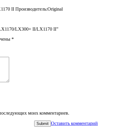
170 II Производитель:Original
/LX1170/LX300+ II/LX1170 II”
ечены
*
ля последующих моих комментариев.
Оставить комментарий