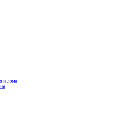
я и лома
ния