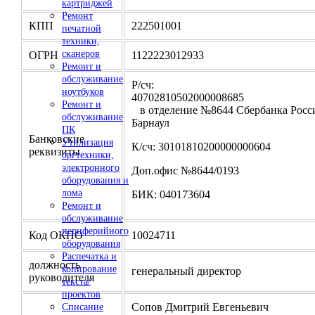
картриджей
Ремонт
КПП
222501001
печатной
техники,
сканеров
ОГРН
1122223012933
Ремонт и
обслуживание
Р/сч:
ноутбуков
4070281050200000
Ремонт и
в отделение №8644 Сбербанка Росси
обслуживание
Барнаул
ПК
Банковские
Утилизация
К/сч: 30101810200000000604
реквизиты
оргтехники,
электронного
Доп.офис №8644/0193
оборудования и
лома
БИК: 040173604
Ремонт и
обслуживание
периферийного
Код ОКПО
10024711
оборудования
Распечатка и
должность
копирование
генеральный директор
руководителя
текста/
проектов
Сопов Дмитрий Евгеньевич
Списание