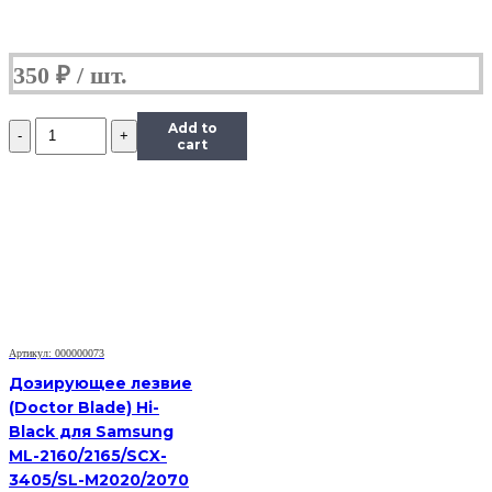
350
₽
Количество
Add to
Дозирующее
cart
лезвие
(Китай)
для
Brother
TN-
2275,
OEM-
Type
Артикул: 000000073
Дозирующее лезвие
(Doctor Blade) Hi-
Black для Samsung
ML-2160/2165/SCX-
3405/SL-M2020/2070