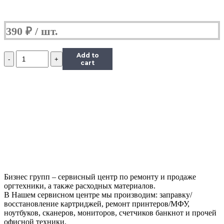
390
₽
Количество
Add to
Дозирующее
cart
лезвие
(Китай)
для
Brother
TN-
2275,
OEM-
Type
Бизнес групп – сервисный центр по ремонту и продаже
оргтехники, а также расходных материалов.
В Нашем сервисном центре мы производим: заправку/
восстановление картриджей, ремонт принтеров/МФУ,
ноутбуков, сканеров, мониторов, счетчиков банкнот и прочей
офисной техники.