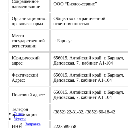
Сокращенное
ООО “Бизнес-сервис”
наименование
Организационно-
Общество с ограниченной
правовая форма
ответственностью
Место
государственной
г. Барнаул
регистрации
Юридический
656015, Алтайский край, г. Барнаул,
адрес:
Деповская, 7, кабинет А1-104
Фактический
656015, Алтайский край, г. Барнаул,
Адрес:
Деповская, 7, кабинет А1-104
656015, Алтайский край, г. Барнаул,
Почтовый адрес:
Деповская, 7, кабинет А1-104
Телефон
(3852) 22-31-32, (3852) 60-18-42
О нас
организации
Услуги
Заправка
ИНН
2223589658