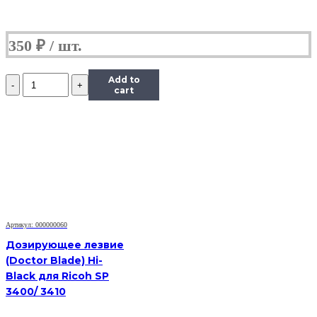
350
₽
Количество
Add to
Дозирующее
cart
лезвие
(Китай)
для
Brother
TN-
2275,
OEM-
Type
Артикул: 000000060
Дозирующее лезвие
(Doctor Blade) Hi-
Black для Ricoh SP
3400/ 3410