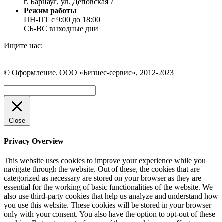
г. Барнаул, ул. Деповская 7
Режим работы
ПН-ПТ с 9:00 до 18:00
СБ-ВС выходные дни
Ищите нас:
Страница
Страница
Страница
Вконтакте
WhatsApp
Telegram
© Оформление. ООО «Бизнес-сервис», 2012-2023
открывается
открывается
открывается
в
в
в
Вверх
новом
новом
новом
окне
окне
окне
Close
Privacy Overview
This website uses cookies to improve your experience while you
navigate through the website. Out of these, the cookies that are
categorized as necessary are stored on your browser as they are
essential for the working of basic functionalities of the website. We
also use third-party cookies that help us analyze and understand how
you use this website. These cookies will be stored in your browser
only with your consent. You also have the option to opt-out of these