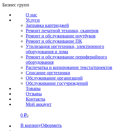
Перейти
Бизнес групп
к
О нас
содержанию
Услуги
Заправка картриджей
Ремонт печатной техники, сканеров
Ремонт и обслуживание ноутбуков
Ремонт и обслуживание ПК
Утилизация оргтехники, электронного
оборудования и лома
Ремонт и обслуживание периферийного
оборудования
Распечатка и копирование текста/проектов
Списание оргтехники
Обслуживание организаций
Обслуживание госучреждений
Товары
Отзывы
Контакты
Мой аккаунт
0
₽
СВЯЗАТЬСЯ
0
В корзину
Оформить
О нас