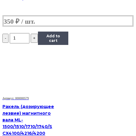
350
₽
Количество
Add to
Дозирующее
cart
лезвие
(Китай)
для
Brother
TN-
2275,
OEM-
Type
Артикул: 000000579
Ракель (дозирующее
лезвие) магнитного
вала ML-
1500/1510/1710/1740/S
CX4100/4216/4200