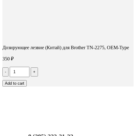
Дозирующее лезвие (Китай) для Brother TN-2275, OEM-Type
350
₽
Количество
Дозирующее
лезвие
Add to cart
(Китай)
для
Brother
TN-
2275,
OEM-
Type