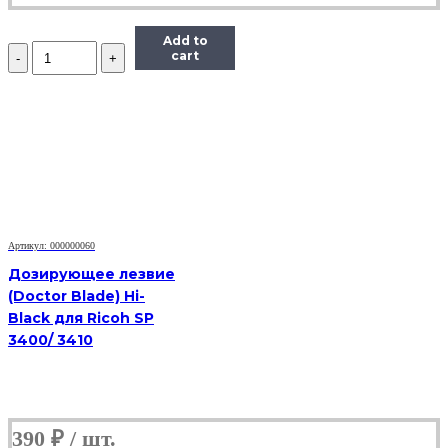
Add to
Количество
cart
Дозирующее
лезвие
(Doctor
Blade)
Hi-
Black
для
Samsung
ML-
2160/2165/SCX-
3405/SL-
Артикул: 000000060
M2020/2070
Дозирующее лезвие
(Doctor Blade) Hi-
Black для Ricoh SP
3400/ 3410
390
₽