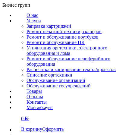
Перейти
Бизнес групп
к
О нас
содержанию
Услуги
Заправка картриджей
Ремонт печатной техники, сканеров
Ремонт и обслуживание ноутбуков
Ремонт и обслуживание ПК
Утилизация оргтехники, электронного
оборудования и лома
Ремонт и обслуживание периферийного
оборудования
Распечатка и копирование текста/проектов
Списание оргтехники
Обслуживание организаций
Обслуживание госучреждений
Товары
Отзывы
Контакты
Мой аккаунт
0
₽
СВЯЗАТЬСЯ
0
В корзину
Оформить
О нас