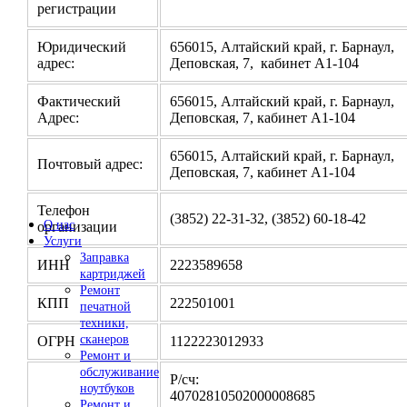
регистрации
Юридический
656015, Алтайский край, г. Барнаул,
адрес:
Деповская, 7, кабинет А1-104
Фактический
656015, Алтайский край, г. Барнаул,
Адрес:
Деповская, 7, кабинет А1-104
656015, Алтайский край, г. Барнаул,
Почтовый адрес:
Деповская, 7, кабинет А1-104
Телефон
(3852) 22-31-32, (3852) 60-18-42
О нас
организации
Услуги
Заправка
ИНН
2223589658
картриджей
Ремонт
КПП
222501001
печатной
техники,
сканеров
ОГРН
1122223012933
Ремонт и
обслуживание
Р/сч:
ноутбуков
4070281050200000
Ремонт и