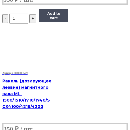
Add to
Количество
cart
Дозирующее
лезвие
(Doctor
Blade)
Hi-
Black
для
Samsung
ML-
2160/2165/SCX-
3405/SL-
Артикул: 000000579
M2020/2070
Ракель (дозирующее
лезвие) магнитного
вала ML-
1500/1510/1710/1740/S
CX4100/4216/4200
350
₽