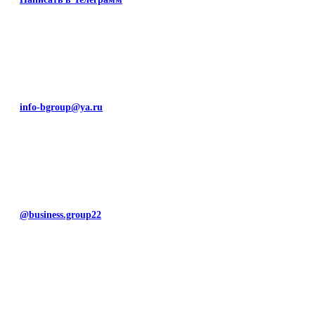
info-bgroup@ya.ru
@business.group22