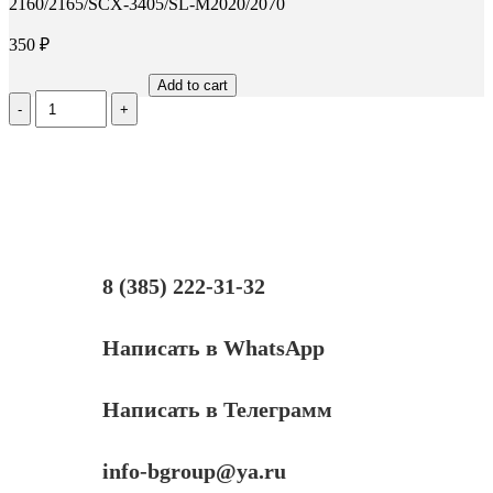
2160/2165/SCX-3405/SL-M2020/2070
350
₽
Add to cart
Количество
Дозирующее
лезвие
(Doctor
Blade)
Hi-
Black
для
Samsung
ML-
8 (385) 222-31-32
2160/2165/SCX-
3405/SL-
M2020/2070
Написать в WhatsApp
Написать в Телеграмм
info-bgroup@ya.ru