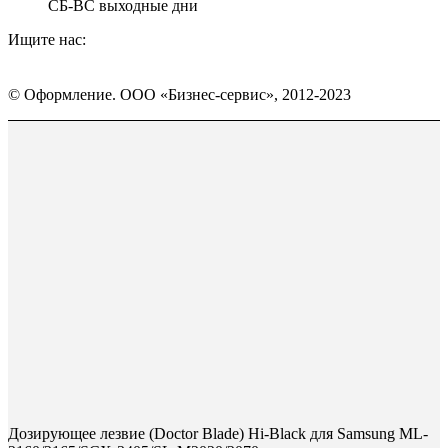
СБ-ВС выходные дни
Ищите нас:
Страница
Страница
Страница
Вконтакте
WhatsApp
Telegram
© Оформление. ООО «Бизнес-сервис», 2012-2023
открывается
открывается
открывается
в
в
в
Вверх
новом
новом
новом
окне
окне
окне
Дозирующее лезвие (Doctor Blade) Hi-Black для Samsung ML-