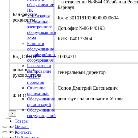
в отделение №8644 Сбербанка Росси
обслуживание
Барнаул
ПК
Банковские
Утилизация
К/сч: 30101810200000000604
реквизиты
оргтехники,
электронного
Доп.офис №8644/0193
оборудования и
лома
БИК: 040173604
Ремонт и
обслуживание
периферийного
Код ОКПО
10024711
оборудования
Распечатка и
должность
копирование
генеральный директор
руководителя
текста/
проектов
Сопов Дмитрий Евгеньевич
Списание
оргтехники
Ф.И.О.
действует на основании Устава
Обслуживание
организаций
Обслуживание
×
госучреждений
"
""
"
Товары
Отзывы
Контакты
Мой аккаунт