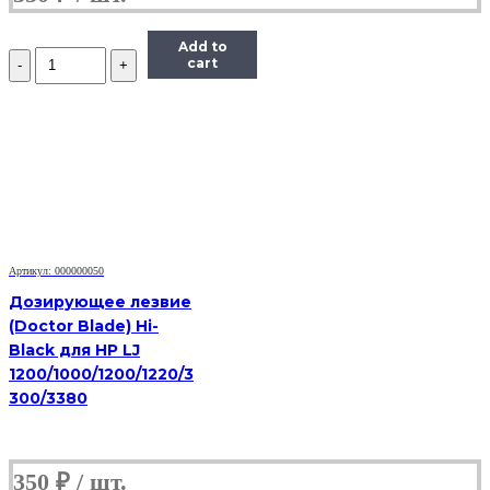
Add to
Количество
cart
Дозирующее
лезвие
(Doctor
Blade)
Hi-
Black
для
Samsung
ML-
2160/2165/SCX-
3405/SL-
Артикул: 000000050
M2020/2070
Дозирующее лезвие
(Doctor Blade) Hi-
Black для HP LJ
1200/1000/1200/1220/3
300/3380
350
₽