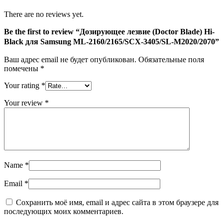
для
Samsung
There are no reviews yet.
ML-
2160/2165/SCX-
Be the first to review “Дозирующее лезвие (Doctor Blade) Hi-
3405/SL-
Black для Samsung ML-2160/2165/SCX-3405/SL-M2020/2070”
M2020/2070
Ваш адрес email не будет опубликован.
Обязательные поля
помечены
*
Your rating
*
Your review
*
Name
*
Email
*
Сохранить моё имя, email и адрес сайта в этом браузере для
последующих моих комментариев.