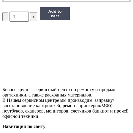
Add to
Количество
cart
Дозирующее
лезвие
(Doctor
Blade)
Hi-
Black
для
Samsung
ML-
2160/2165/SCX-
3405/SL-
M2020/2070
Бизнес групп – сервисный центр по ремонту и продаже
оргтехники, а также расходных материалов.
В Нашем сервисном центре мы производим: заправку/
восстановление картриджей, ремонт принтеров/МФУ,
ноутбуков, сканеров, мониторов, счетчиков банкнот и прочей
офисной техники.
Навигация по сайту