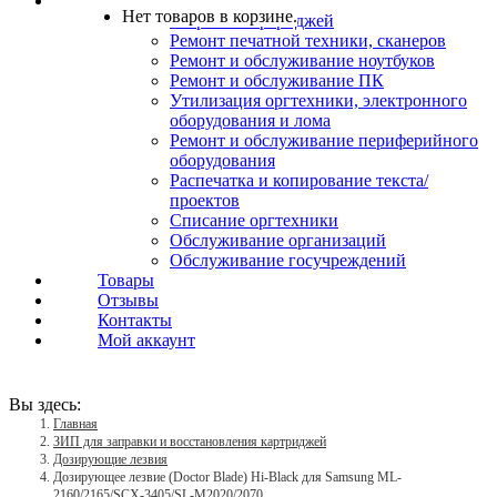
Услуги
Нет товаров в корзине.
Заправка картриджей
Ремонт печатной техники, сканеров
Ремонт и обслуживание ноутбуков
Ремонт и обслуживание ПК
Утилизация оргтехники, электронного
оборудования и лома
Ремонт и обслуживание периферийного
оборудования
Распечатка и копирование текста/
проектов
Списание оргтехники
Обслуживание организаций
Обслуживание госучреждений
Товары
Отзывы
Контакты
Мой аккаунт
Вы здесь:
Главная
ЗИП для заправки и восстановления картриджей
Дозирующие лезвия
Дозирующее лезвие (Doctor Blade) Hi-Black для Samsung ML-
2160/2165/SCX-3405/SL-M2020/2070