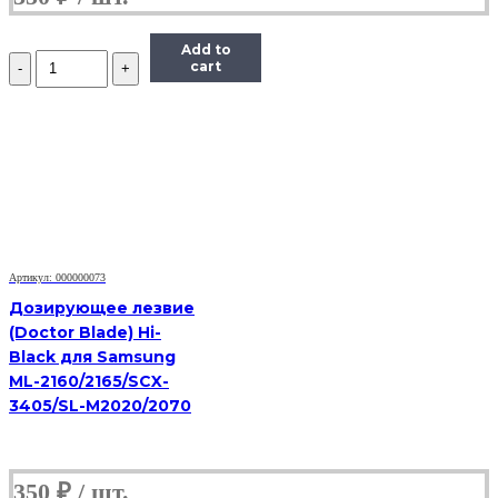
Add to
Количество
cart
Дозирующее
лезвие
(Doctor
Blade)
Hi-
Black
для
Samsung
ML-
2160/2165/SCX-
3405/SL-
Артикул: 000000073
M2020/2070
Дозирующее лезвие
(Doctor Blade) Hi-
Black для Samsung
ML-2160/2165/SCX-
3405/SL-M2020/2070
350
₽