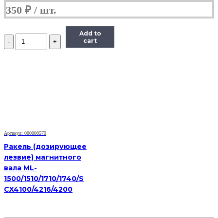
350
₽
Add to
Количество
cart
Дозирующее
лезвие
Hi-
Black
для
HP/Canon
LJ
M102/M104/M106
CF218/CF230
Артикул: 000000579
Ракель (дозирующее
лезвие) магнитного
вала ML-
1500/1510/1710/1740/S
CX4100/4216/4200