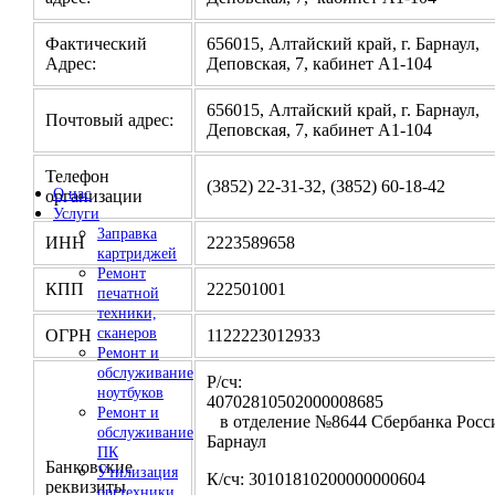
Фактический
656015, Алтайский край, г. Барнаул,
Адрес:
Деповская, 7, кабинет А1-104
656015, Алтайский край, г. Барнаул,
Почтовый адрес:
Деповская, 7, кабинет А1-104
Телефон
(3852) 22-31-32, (3852) 60-18-42
О нас
организации
Услуги
Заправка
ИНН
2223589658
картриджей
Ремонт
КПП
222501001
печатной
техники,
сканеров
ОГРН
1122223012933
Ремонт и
обслуживание
Р/сч:
ноутбуков
4070281050200000
Ремонт и
в отделение №8644 Сбербанка Росси
обслуживание
Барнаул
ПК
Банковские
Утилизация
К/сч: 30101810200000000604
реквизиты
оргтехники,