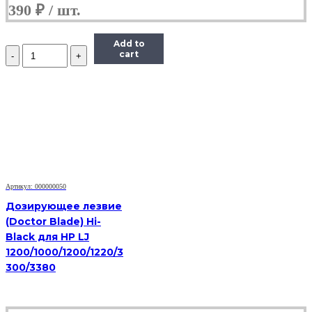
390
₽
Add to
Количество
cart
Дозирующее
лезвие
Hi-
Black
для
HP/Canon
LJ
M102/M104/M106
CF218/CF230
Артикул: 000000050
Дозирующее лезвие
(Doctor Blade) Hi-
Black для HP LJ
1200/1000/1200/1220/3
300/3380