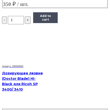
350
₽
Add to
Количество
cart
Дозирующее
лезвие
Hi-
Black
для
HP/Canon
LJ
M102/M104/M106
CF218/CF230
Артикул: 000000060
Дозирующее лезвие
(Doctor Blade) Hi-
Black для Ricoh SP
3400/ 3410