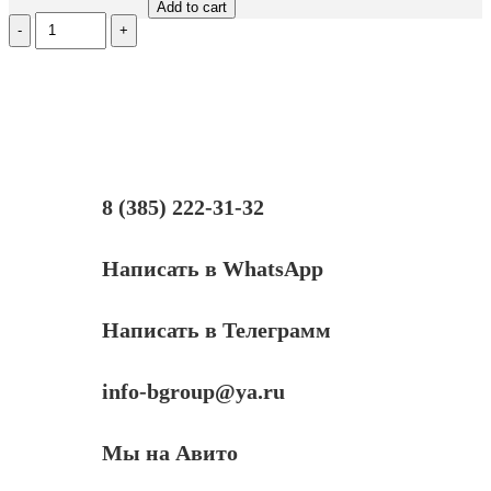
Add to cart
Количество
Дозирующее
лезвие
Hi-
Black
для
HP/Canon
LJ
M102/M104/M106
CF218/CF230
8 (385) 222-31-32
Написать в WhatsApp
Написать в Телеграмм
info-bgroup@ya.ru
Мы на Авито