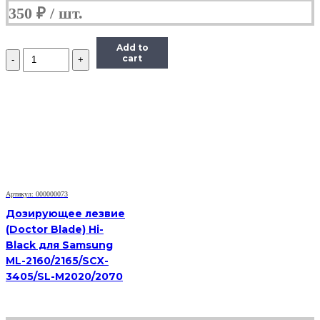
350
₽
Add to
Количество
cart
Дозирующее
лезвие
Hi-
Black
для
HP/Canon
LJ
M102/M104/M106
CF218/CF230
Артикул: 000000073
Дозирующее лезвие
(Doctor Blade) Hi-
Black для Samsung
ML-2160/2165/SCX-
3405/SL-M2020/2070