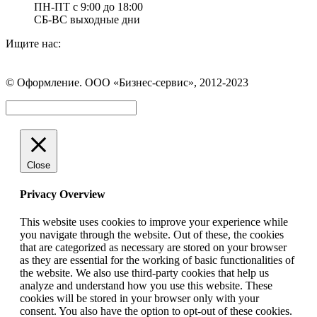
ПН-ПТ с 9:00 до 18:00
СБ-ВС выходные дни
Ищите нас:
Страница
Страница
Страница
Вконтакте
WhatsApp
Telegram
© Оформление. ООО «Бизнес-сервис», 2012-2023
открывается
открывается
открывается
в
в
в
Вверх
новом
новом
новом
окне
окне
окне
Close
Privacy Overview
This website uses cookies to improve your experience while
you navigate through the website. Out of these, the cookies
that are categorized as necessary are stored on your browser
as they are essential for the working of basic functionalities of
the website. We also use third-party cookies that help us
analyze and understand how you use this website. These
cookies will be stored in your browser only with your
consent. You also have the option to opt-out of these cookies.