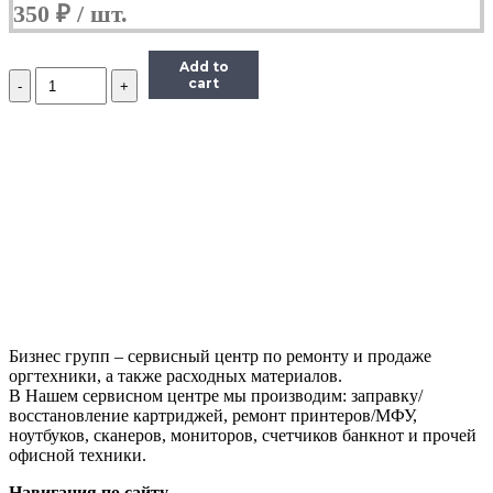
350
₽
Add to
Количество
cart
Дозирующее
лезвие
Hi-
Black
для
HP/Canon
LJ
M102/M104/M106
CF218/CF230
Бизнес групп – сервисный центр по ремонту и продаже
оргтехники, а также расходных материалов.
В Нашем сервисном центре мы производим: заправку/
восстановление картриджей, ремонт принтеров/МФУ,
ноутбуков, сканеров, мониторов, счетчиков банкнот и прочей
офисной техники.
Навигация по сайту