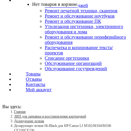
Услуги
Нет товаров в корзине.
Заправка картриджей
Ремонт печатной техники, сканеров
Ремонт и обслуживание ноутбуков
Ремонт и обслуживание ПК
Утилизация оргтехники, электронного
оборудования и лома
Ремонт и обслуживание периферийного
оборудования
Распечатка и копирование текста/
проектов
Списание оргтехники
Обслуживание организаций
Обслуживание госучреждений
Товары
Отзывы
Контакты
Мой аккаунт
Вы здесь:
Главная
ЗИП для заправки и восстановления картриджей
Дозирующие лезвия
Дозирующее лезвие Hi-Black для HP/Canon LJ M102/M104/M106
CF218/CF230