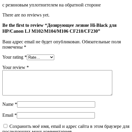
для
с резиновым уплотнителем на обратной стороне
HP/Canon
LJ
There are no reviews yet.
M102/M104/M106
CF218/CF230
Be the first to review “Дозирующее лезвие Hi-Black для
HP/Canon LJ M102/M104/M106 CF218/CF230”
Ваш адрес email не будет опубликован.
Обязательные поля
помечены
*
Your rating
*
Your review
*
Name
*
Email
*
Сохранить моё имя, email и адрес сайта в этом браузере для
последующих моих комментариев.