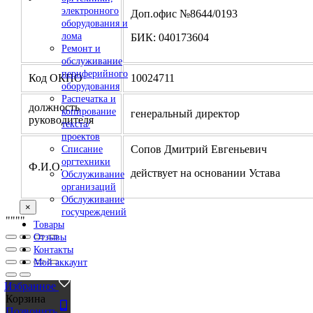
электронного
Доп.офис №8644/0193
оборудования и
лома
БИК: 040173604
Ремонт и
обслуживание
периферийного
Код ОКПО
10024711
оборудования
Распечатка и
должность
копирование
генеральный директор
руководителя
текста/
проектов
Сопов Дмитрий Евгеньевич
Списание
оргтехники
Ф.И.О.
действует на основании Устава
Обслуживание
организаций
Обслуживание
×
госучреждений
"
""
"
Товары
Отзывы
Контакты
Мой аккаунт