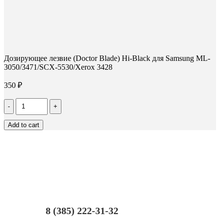
Дозирующее лезвие (Doctor Blade) Hi-Black для Samsung ML-
3050/3471/SCX-5530/Xerox 3428
350
₽
Количество
Дозирующее
лезвие
Add to cart
(Doctor
Blade)
Hi-
Black
для
Samsung
ML-
3050/3471/SCX-
5530/Xerox
3428
8 (385) 222-31-32