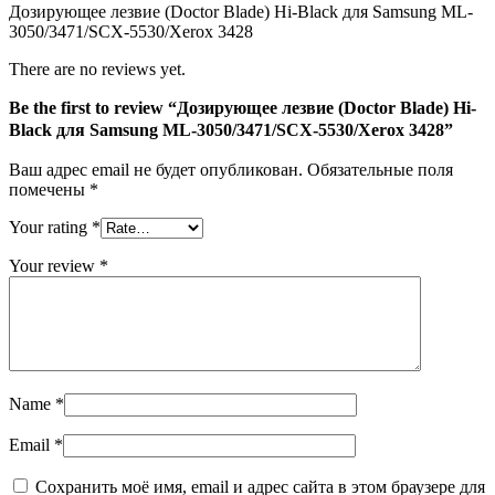
Дозирующее лезвие (Doctor Blade) Hi-Black для Samsung ML-
ML-
3050/3471/SCX-5530/Xerox 3428
3050/3471/SCX-
5530/Xerox
There are no reviews yet.
3428
Be the first to review “Дозирующее лезвие (Doctor Blade) Hi-
Black для Samsung ML-3050/3471/SCX-5530/Xerox 3428”
Ваш адрес email не будет опубликован.
Обязательные поля
помечены
*
Your rating
*
Your review
*
Name
*
Email
*
Сохранить моё имя, email и адрес сайта в этом браузере для