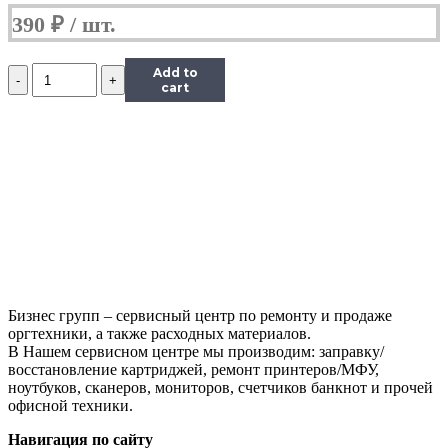
390
₽
Количество
Add to
Дозирующее
cart
лезвие
(Doctor
Blade)
Hi-
Black
для
Samsung
ML-
3050/3471/SCX-
5530/Xerox
3428
Бизнес групп – сервисный центр по ремонту и продаже
оргтехники, а также расходных материалов.
В Нашем сервисном центре мы производим: заправку/
восстановление картриджей, ремонт принтеров/МФУ,
ноутбуков, сканеров, мониторов, счетчиков банкнот и прочей
офисной техники.
Навигация по сайту