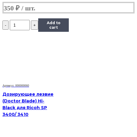
350
₽
Количество
Add to
Дозирующее
cart
лезвие
(Doctor
Blade)
Hi-
Black
для
Samsung
ML-
3050/3471/SCX-
5530/Xerox
Артикул: 000000060
3428
Дозирующее лезвие
(Doctor Blade) Hi-
Black для Ricoh SP
3400/ 3410