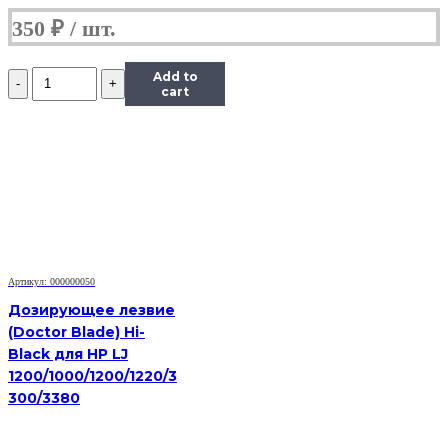
350
₽
Количество
Add to
Дозирующее
cart
лезвие
(Doctor
Blade)
Hi-
Black
для
Samsung
ML-
3050/3471/SCX-
5530/Xerox
Артикул: 000000050
3428
Дозирующее лезвие
(Doctor Blade) Hi-
Black для HP LJ
1200/1000/1200/1220/3
300/3380