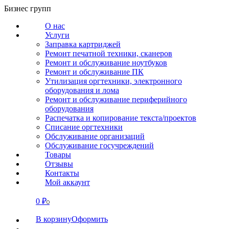
Перейти
Бизнес групп
к
О нас
содержанию
Услуги
Заправка картриджей
Ремонт печатной техники, сканеров
Ремонт и обслуживание ноутбуков
Ремонт и обслуживание ПК
Утилизация оргтехники, электронного
оборудования и лома
Ремонт и обслуживание периферийного
оборудования
Распечатка и копирование текста/проектов
Списание оргтехники
Обслуживание организаций
Обслуживание госучреждений
Товары
Отзывы
Контакты
Мой аккаунт
0
₽
СВЯЗАТЬСЯ
0
В корзину
Оформить
О нас