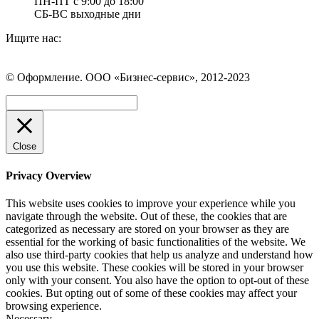
ПН-ПТ с 9:00 до 18:00
СБ-ВС выходные дни
Ищите нас:
Страница
Страница
Страница
Вконтакте
WhatsApp
Telegram
© Оформление. ООО «Бизнес-сервис», 2012-2023
открывается
открывается
открывается
в
в
в
Вверх
новом
новом
новом
окне
окне
окне
Close
Privacy Overview
This website uses cookies to improve your experience while you
navigate through the website. Out of these, the cookies that are
categorized as necessary are stored on your browser as they are
essential for the working of basic functionalities of the website. We
also use third-party cookies that help us analyze and understand how
you use this website. These cookies will be stored in your browser
only with your consent. You also have the option to opt-out of these
cookies. But opting out of some of these cookies may affect your
browsing experience.
Necessary