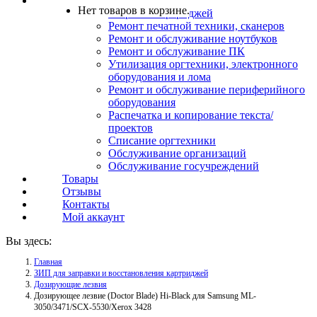
Услуги
Нет товаров в корзине.
Заправка картриджей
Ремонт печатной техники, сканеров
Ремонт и обслуживание ноутбуков
Ремонт и обслуживание ПК
Утилизация оргтехники, электронного
оборудования и лома
Ремонт и обслуживание периферийного
оборудования
Распечатка и копирование текста/
проектов
Списание оргтехники
Обслуживание организаций
Обслуживание госучреждений
Товары
Отзывы
Контакты
Мой аккаунт
Вы здесь:
Главная
ЗИП для заправки и восстановления картриджей
Дозирующие лезвия
Дозирующее лезвие (Doctor Blade) Hi-Black для Samsung ML-
3050/3471/SCX-5530/Xerox 3428