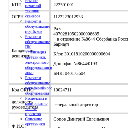
Ремонт
КПП
222501001
печатной
техники,
сканеров
ОГРН
1122223012933
Ремонт и
обслуживание
Р/сч:
ноутбуков
4070281050200000
Ремонт и
в отделение №8644 Сбербанка Росси
обслуживание
Барнаул
ПК
Банковские
Утилизация
К/сч: 30101810200000000604
реквизиты
оргтехники,
электронного
Доп.офис №8644/0193
оборудования и
лома
БИК: 040173604
Ремонт и
обслуживание
периферийного
Код ОКПО
10024711
оборудования
Распечатка и
должность
копирование
генеральный директор
руководителя
текста/
проектов
Сопов Дмитрий Евгеньевич
Списание
оргтехники
Ф.И.О.