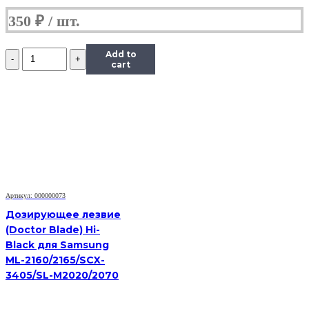
350
₽
Количество
Add to
Дозирующее
cart
лезвие
(Doctor
Blade)
Hi-
Black
для
Samsung
ML-
3050/3471/SCX-
5530/Xerox
Артикул: 000000073
3428
Дозирующее лезвие
(Doctor Blade) Hi-
Black для Samsung
ML-2160/2165/SCX-
3405/SL-M2020/2070