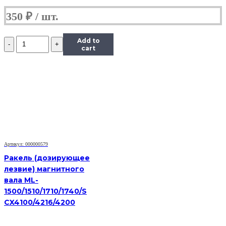
350
₽
Количество
Add to
Дозирующее
cart
лезвие
(Doctor
Blade)
Hi-
Black
для
Samsung
ML-
3050/3471/SCX-
5530/Xerox
Артикул: 000000579
3428
Ракель (дозирующее
лезвие) магнитного
вала ML-
1500/1510/1710/1740/S
CX4100/4216/4200