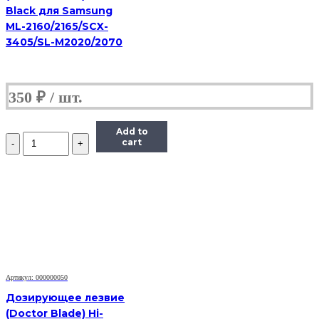
Black для Samsung
ML-2160/2165/SCX-
3405/SL-M2020/2070
350
₽
Add to
Количество
cart
Дозирующее
лезвие
(Doctor
Blade)
Hi-
Black
для
HP
LJ
5200/
Enterprise
Артикул: 000000050
700
Дозирующее лезвие
M712n
(Doctor Blade) Hi-