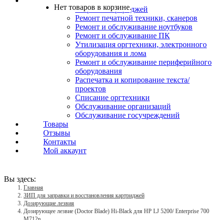
Услуги
Нет товаров в корзине.
Заправка картриджей
Ремонт печатной техники, сканеров
Ремонт и обслуживание ноутбуков
Ремонт и обслуживание ПК
Утилизация оргтехники, электронного
оборудования и лома
Ремонт и обслуживание периферийного
оборудования
Распечатка и копирование текста/
проектов
Списание оргтехники
Обслуживание организаций
Обслуживание госучреждений
Товары
Отзывы
Контакты
Мой аккаунт
Вы здесь:
Главная
ЗИП для заправки и восстановления картриджей
Дозирующие лезвия
Дозирующее лезвие (Doctor Blade) Hi-Black для HP LJ 5200/ Enterprise 700
M712n