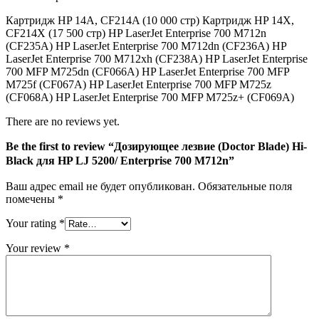
для
HP
Картридж HP 14A, CF214A (10 000 стр) Картридж HP 14X,
LJ
CF214X (17 500 стр) HP LaserJet Enterprise 700 M712n
5200/
(CF235A) HP LaserJet Enterprise 700 M712dn (CF236A) HP
Enterprise
LaserJet Enterprise 700 M712xh (CF238A) HP LaserJet Enterprise
700
700 MFP M725dn (CF066A) HP LaserJet Enterprise 700 MFP
M712n
M725f (CF067A) HP LaserJet Enterprise 700 MFP M725z
(CF068A) HP LaserJet Enterprise 700 MFP M725z+ (CF069A)
There are no reviews yet.
Be the first to review “Дозирующее лезвие (Doctor Blade) Hi-
Black для HP LJ 5200/ Enterprise 700 M712n”
Ваш адрес email не будет опубликован.
Обязательные поля
помечены
*
Your rating
*
Your review
*