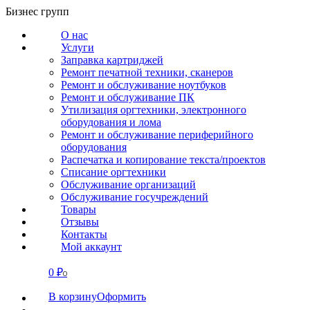
Перейти
Бизнес групп
к
О нас
содержанию
Услуги
Заправка картриджей
Ремонт печатной техники, сканеров
Ремонт и обслуживание ноутбуков
Ремонт и обслуживание ПК
Утилизация оргтехники, электронного
оборудования и лома
Ремонт и обслуживание периферийного
оборудования
Распечатка и копирование текста/проектов
Списание оргтехники
Обслуживание организаций
Обслуживание госучреждений
Товары
Отзывы
Контакты
Мой аккаунт
0
₽
СВЯЗАТЬСЯ
0
В корзину
Оформить
О нас