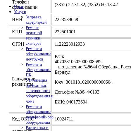
Телефон
(3852) 22-31-32, (3852) 60-18-42
О нас
организации
Услуги
Заправка
ИНН
2223589658
картриджей
Ремонт
КПП
222501001
печатной
техники,
сканеров
ОГРН
1122223012933
Ремонт и
обслуживание
Р/сч:
ноутбуков
4070281050200000
Ремонт и
в отделение №8644 Сбербанка Росси
обслуживание
Барнаул
ПК
Банковские
Утилизация
К/сч: 30101810200000000604
реквизиты
оргтехники,
электронного
Доп.офис №8644/0193
оборудования и
лома
БИК: 040173604
Ремонт и
обслуживание
периферийного
Код ОКПО
10024711
оборудования
Распечатка и