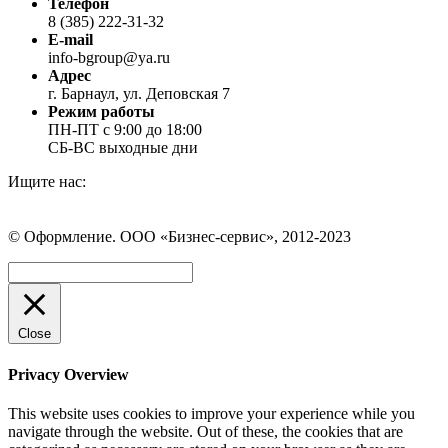
Телефон
8 (385) 222-31-32
E-mail
info-bgroup@ya.ru
Адрес
г. Барнаул, ул. Деповская 7
Режим работы
ПН-ПТ с 9:00 до 18:00
СБ-ВС выходные дни
Ищите нас:
Страница
Страница
Страница
Вконтакте
WhatsApp
Telegram
© Оформление. ООО «Бизнес-сервис», 2012-2023
открывается
открывается
открывается
в
в
в
Вверх
новом
новом
новом
окне
окне
окне
Close
Privacy Overview
This website uses cookies to improve your experience while you
navigate through the website. Out of these, the cookies that are