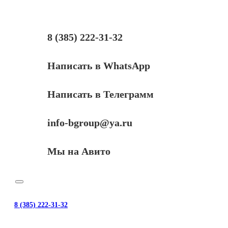
Black
для
HP
LJ
8 (385) 222-31-32
5200/
Enterprise
700
Написать в WhatsApp
M712n
Написать в Телеграмм
info-bgroup@ya.ru
Мы на Авито
8 (385) 222-31-32