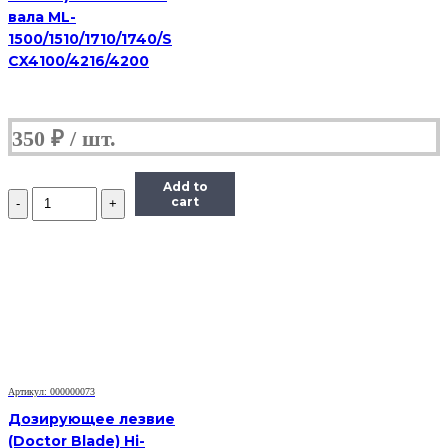
вала ML-
1500/1510/1710/1740/S
CX4100/4216/4200
350
₽
Add to
Количество
cart
Дозирующее
лезвие
(Doctor
Blade)
Hi-
Black
для
HP
LJ
5200/
Enterprise
Артикул: 000000073
700
Дозирующее лезвие
M712n
(Doctor Blade) Hi-