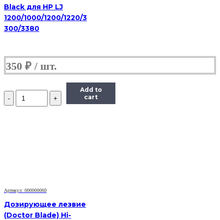
Black для HP LJ
1200/1000/1200/1220/3
300/3380
350
₽
Add to
Количество
cart
Дозирующее
лезвие
(Doctor
Blade)
Hi-
Black
для
HP
LJ
5200/
Enterprise
Артикул: 000000060
700
Дозирующее лезвие
M712n
(Doctor Blade) Hi-