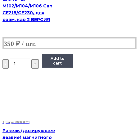
M102/M104/M106 Can
CF218/CF230, для
совм. кар 2 ВЕРСИЯ
350
₽
Add to
Количество
cart
Дозирующее
лезвие
(Doctor
Blade)
Hi-
Black
для
HP
LJ
5200/
Enterprise
Артикул: 000000579
700
Ракель (дозирующее
M712n
лезвие) магнитного