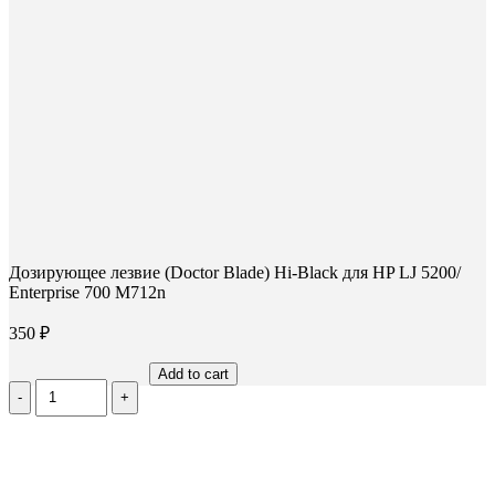
Дозирующее лезвие (Doctor Blade) Hi-Black для HP LJ 5200/
Enterprise 700 M712n
350
₽
Add to cart
Количество
Дозирующее
лезвие
(Doctor
Blade)
Hi-