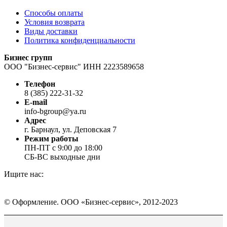
Способы оплаты
Условия возврата
Виды доставки
Политика конфиденциальности
Бизнес групп
ООО "Бизнес-сервис" ИНН 2223589658
Телефон
8 (385) 222-31-32
E-mail
info-bgroup@ya.ru
Адрес
г. Барнаул, ул. Деповская 7
Режим работы
ПН-ПТ с 9:00 до 18:00
СБ-ВС выходные дни
Ищите нас:
Страница
Страница
Страница
Вконтакте
WhatsApp
Telegram
© Оформление. ООО «Бизнес-сервис», 2012-2023
открывается
открывается
открывается
в
в
в
Вверх