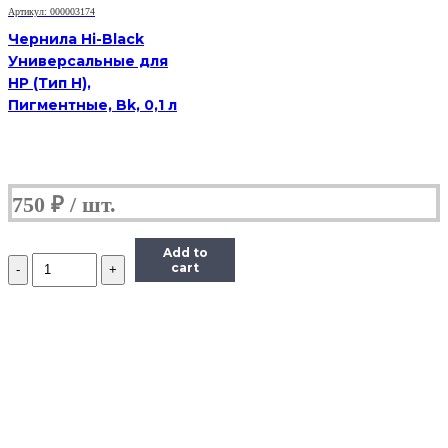
70ml
Артикул: 000003174
Чернила Hi-Black
Универсальные для
HP (Тип H),
Пигментные, Bk, 0,1 л
750
₽
Add to
Количество
cart
Чернила
Revcol
101
/
103,
Black,
для
Epson
L1110,3100,3101,
3110,3150,3151,3156,3160,4150,4160,4167,5190,6160,6170,6190,7