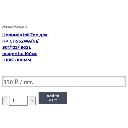
Black,
для
Epson
L1110,3100,3101,
3110,3150,3151,3156,3160,4150,4160,4167,5190,6160,6170,6190,7
70ml
Артикул: 000002673
Чернила InkTec для
HP CH562WA(61/
301/122/ 862),
magenta, 100мл
H1061-100MM
350
₽
Add to
Количество
cart
Чернила
Revcol
101
/
103,