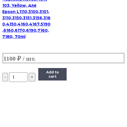
103, Yellow, для
Epson L1110,3100,3101,
3110,3150,3151,3156,316
0,4150,4160,4167,5190
,6160,6170,6190,7160,
7180, 70ml
1100
₽
Add to
Количество
cart
Чернила
Revcol
101
/
103,
Black,
для
Epson
L1110,3100,3101,
3110,3150,3151,3156,3160,4150,4160,4167,5190,6160,6170,6190,7