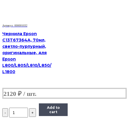
для
Epson
L1110,3100,3101,
3110,3150,3151,3156,3160,4150,4160,4167,5190,6160,6170,6190,7
70ml
Артикул: 000001032
Чернила Epson
C13T67364A, 70мл,
светло-пурпурный,
оригинальные, для
Epson
L800/L805/L810/L850/
L1800
2120
₽
Add to
Количество
cart
Чернила
Revcol
101