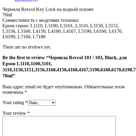
/
103,
Чернила Revcol Key Lock на водной основе
Black,
70ml
для
Совместимость с моделями техники:
Epson
Epson серии: L1110, L3100, L3101, L3110, L3150, L3151,
L1110,3100,3101,
L3156, L3160, L4150, L4160, L4167, L5190, L6160, L6170,
3110,3150,3151,3156,3160,4150,4160,4167,5190,6160,6170,6190,7
L6190, L7160, L7180
70ml
There are no reviews yet.
Be the first to review “Чернила Revcol 101 / 103, Black, для
Epson L1110,3100,3101,
3110,3150,3151,3156,3160,4150,4160,4167,5190,6160,6170,6190,7
70ml”
Ваш адрес email не будет опубликован.
Обязательные поля
помечены
*
Your rating
*
Your review
*