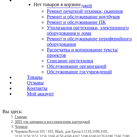
Услуги
Нет товаров в корзине.
Заправка картриджей
Ремонт печатной техники, сканеров
Ремонт и обслуживание ноутбуков
Ремонт и обслуживание ПК
Утилизация оргтехники, электронного
оборудования и лома
Ремонт и обслуживание периферийного
оборудования
Распечатка и копирование текста/
проектов
Списание оргтехники
Обслуживание организаций
Обслуживание госучреждений
Товары
Отзывы
Контакты
Мой аккаунт
Вы здесь:
Главная
ЗИП для заправки и восстановления картриджей
Чернила
Чернила Revcol 101 / 103, Black, для Epson L1110,3100,3101,
3110,3150,3151,3156,3160,4150,4160,4167,5190,6160,6170,6190,7160,7180,