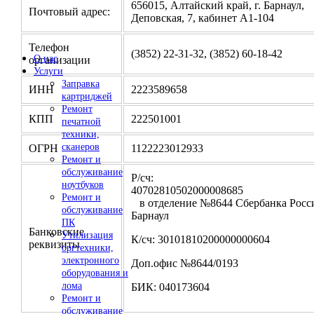
656015, Алтайский край, г. Барнаул,
Почтовый адрес:
Деповская, 7, кабинет А1-104
Телефон
(3852) 22-31-32, (3852) 60-18-42
О нас
организации
Услуги
Заправка
ИНН
2223589658
картриджей
Ремонт
КПП
222501001
печатной
техники,
сканеров
ОГРН
1122223012933
Ремонт и
обслуживание
Р/сч:
ноутбуков
4070281050200000
Ремонт и
в отделение №8644 Сбербанка Росси
обслуживание
Барнаул
ПК
Банковские
Утилизация
К/сч: 30101810200000000604
реквизиты
оргтехники,
электронного
Доп.офис №8644/0193
оборудования и
лома
БИК: 040173604
Ремонт и
обслуживание