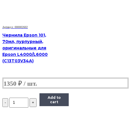
Black,
для
Epson
L1110,3100,3101,
3110,3150,3151,3156,3160,4150,4160,4167,5190,6160,6170,6190,7
70ml
Артикул: 000002602
Чернила Epson 101,
70мл, пурпурный,
оригинальные для
Epson L4000/L6000
(C13T03V34A)
1350
₽
Add to
Количество
cart
Чернила
Revcol
101
/
103,