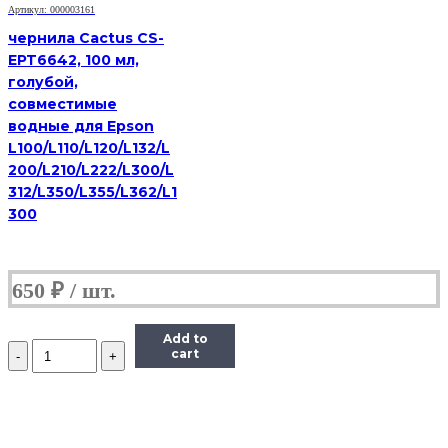
70ml
Артикул: 000003161
чернила Cactus CS-
EPT6642, 100 мл,
голубой,
совместимые
водные для Epson
L100/L110/L120/L132/L
200/L210/L222/L300/L
312/L350/L355/L362/L1
300
650
₽
Add to
Количество
cart
Чернила
Revcol
101
/
103,