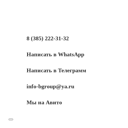
101
/
103,
Black,
для
Epson
L1110,3100,3101,
8 (385) 222-31-32
3110,3150,3151,3156,3160,4150,4160,4167,5190,6160,6170,6190,7
70ml
Написать в WhatsApp
Написать в Телеграмм
info-bgroup@ya.ru
Мы на Авито