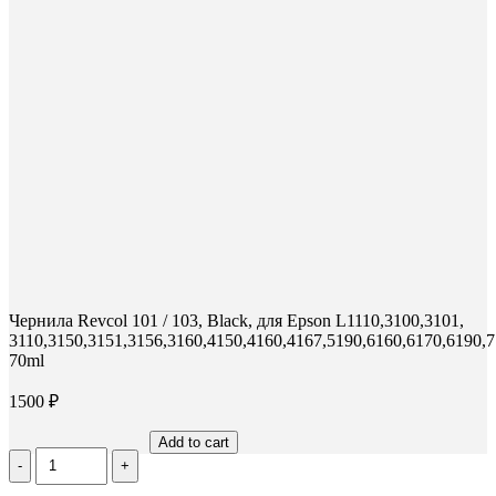
новом
новом
новом
окне
окне
окне
Чернила Revcol 101 / 103, Black, для Epson L1110,3100,3101,
3110,3150,3151,3156,3160,4150,4160,4167,5190,6160,6170,6190,7
70ml
1500
₽
Add to cart
Количество
Чернила
Revcol