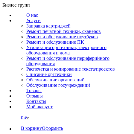
Перейти
Бизнес групп
к
О нас
содержанию
Услуги
Заправка картриджей
Ремонт печатной техники, сканеров
Ремонт и обслуживание ноутбуков
Ремонт и обслуживание ПК
Утилизация оргтехники, электронного
оборудования и лома
Ремонт и обслуживание периферийного
оборудования
Распечатка и копирование текста/проектов
Списание оргтехники
Обслуживание организаций
Обслуживание госучреждений
Товары
Отзывы
Контакты
Мой аккаунт
0
₽
СВЯЗАТЬСЯ
0
В корзину
Оформить
О нас