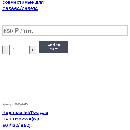
совместимые для
C9386A/C9391A
650
₽
Add to
Количество
cart
Чернила
Hi-
Black
Универсальные
для
HP
(Тип
H),
Пигментные,
Bk,
0,1
Артикул: 000002673
л
Чернила InkTec для
HP CH562WA(61/
301/122/ 862),