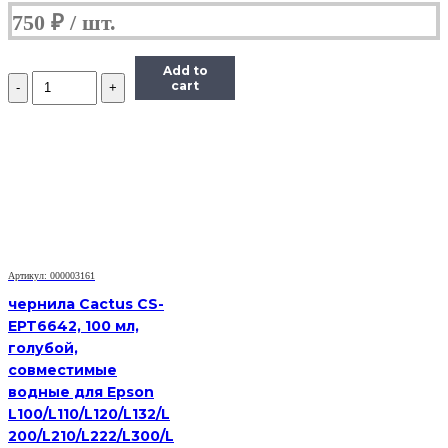
750
₽
Add to
Количество
cart
Чернила
Hi-
Black
Универсальные
для
HP
(Тип
H),
Пигментные,
Bk,
0,1
Артикул: 000003161
л
чернила Cactus CS-
EPT6642, 100 мл,
голубой,
совместимые
водные для Epson
L100/L110/L120/L132/L
200/L210/L222/L300/L