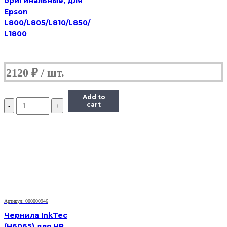
оригинальные, для
Epson
L800/L805/L810/L850/
L1800
2120
₽
Add to
Количество
cart
Чернила
Hi-
Black
Универсальные
для
HP
(Тип
H),
Пигментные,
Bk,
0,1
Артикул: 000000946
л
Чернила InkTec
(H6065) для HP,