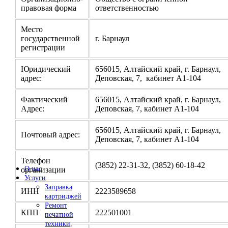
правовая форма
ответственностью
Место
государственной
г. Барнаул
регистрации
Юридический
656015, Алтайский край, г. Барнаул,
адрес:
Деповская, 7, кабинет А1-104
Фактический
656015, Алтайский край, г. Барнаул,
Адрес:
Деповская, 7, кабинет А1-104
656015, Алтайский край, г. Барнаул,
Почтовый адрес:
Деповская, 7, кабинет А1-104
Телефон
(3852) 22-31-32, (3852) 60-18-42
О нас
организации
Услуги
Заправка
ИНН
2223589658
картриджей
Ремонт
КПП
222501001
печатной
техники,