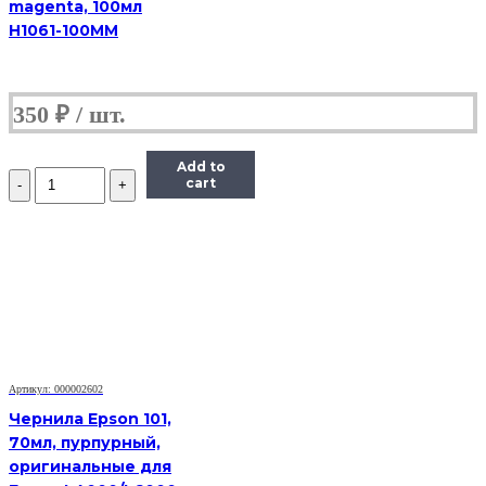
magenta, 100мл
H1061-100MM
350
₽
Add to
Количество
cart
Чернила
Hi-
Black
Универсальные
для
HP
(Тип
H),
Пигментные,
Bk,
0,1
Артикул: 000002602
л
Чернила Epson 101,
70мл, пурпурный,
оригинальные для