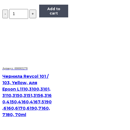
Add to
Количество
cart
Чернила
Hi-
Black
Универсальные
для
HP
(Тип
H),
Пигментные,
Bk,
0,1
Артикул: 000003278
л
Чернила Revcol 101 /
103, Yellow, для
Epson L1110,3100,3101,
3110,3150,3151,3156,316
0,4150,4160,4167,5190
,6160,6170,6190,7160,
7180, 70ml