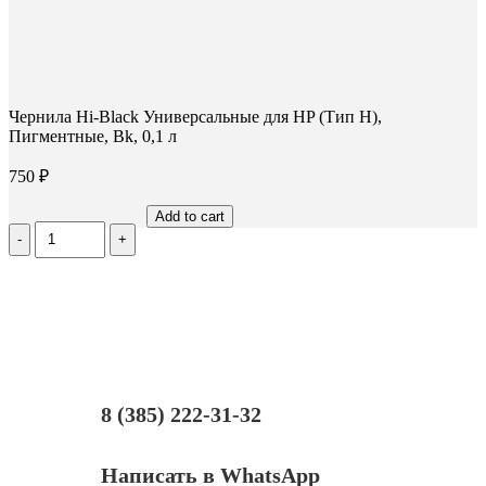
Чернила Hi-Black Универсальные для HP (Тип H),
Пигментные, Bk, 0,1 л
750
₽
Add to cart
Количество
Чернила
Hi-
Black
Универсальные
для
HP
(Тип
H),
Пигментные,
8 (385) 222-31-32
Bk,
0,1
л
Написать в WhatsApp