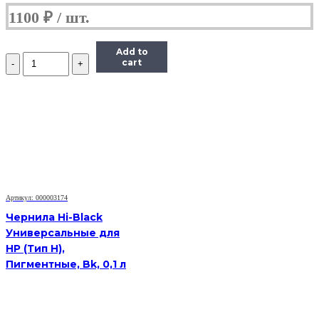
1100
₽
Add to
Количество
cart
Чернила
Hi-
Black
Универсальные
для
HP
(Тип
H),
Пигментные,
Bk,
0,1
Артикул: 000003174
л
Чернила Hi-Black
Универсальные для
HP (Тип H),
Пигментные, Bk, 0,1 л