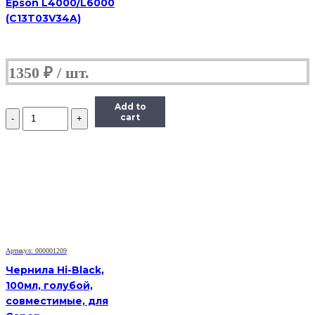
Epson L4000/L6000
(C13T03V34A)
1350
₽
Add to
Количество
cart
Чернила
Hi-
Black
Универсальные
для
HP
(Тип
H),
Пигментные,
Bk,
0,1
Артикул: 000001209
л
Чернила Hi-Black,
100мл, голубой,
совместимые, для