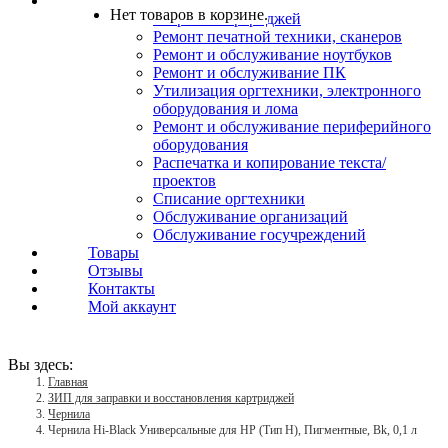
Услуги
Нет товаров в корзине.
Заправка картриджей
Ремонт печатной техники, сканеров
Ремонт и обслуживание ноутбуков
Ремонт и обслуживание ПК
Утилизация оргтехники, электронного
оборудования и лома
Ремонт и обслуживание периферийного
оборудования
Распечатка и копирование текста/
проектов
Списание оргтехники
Обслуживание организаций
Обслуживание госучреждений
Товары
Отзывы
Контакты
Мой аккаунт
Вы здесь:
Главная
ЗИП для заправки и восстановления картриджей
Чернила
Чернила Hi-Black Универсальные для HP (Тип H), Пигментные, Bk, 0,1 л