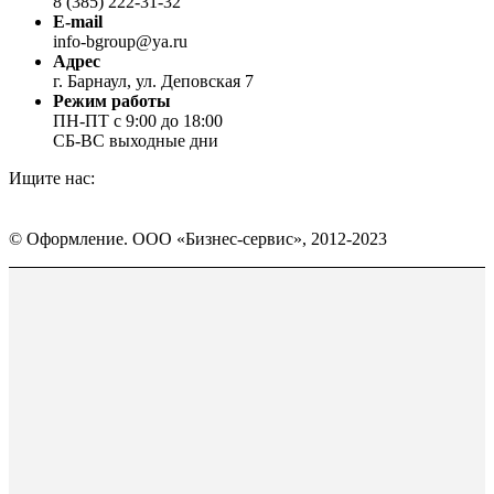
8 (385) 222-31-32
E-mail
info-bgroup@ya.ru
Адрес
г. Барнаул, ул. Деповская 7
Режим работы
ПН-ПТ с 9:00 до 18:00
СБ-ВС выходные дни
Ищите нас:
Страница
Страница
Страница
Вконтакте
WhatsApp
Telegram
© Оформление. ООО «Бизнес-сервис», 2012-2023
открывается
открывается
открывается
в
в
в
Вверх
новом
новом
новом
окне
окне
окне