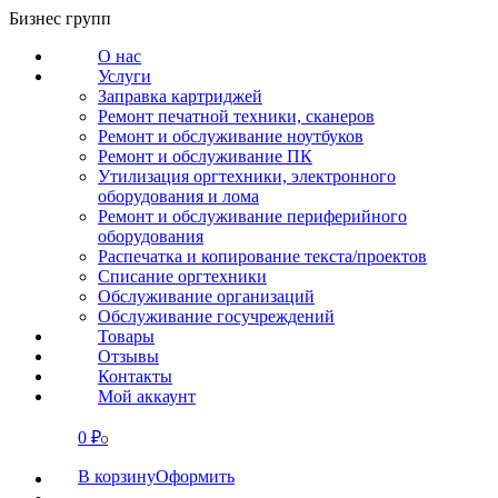
Перейти
Бизнес групп
к
О нас
содержанию
Услуги
Заправка картриджей
Ремонт печатной техники, сканеров
Ремонт и обслуживание ноутбуков
Ремонт и обслуживание ПК
Утилизация оргтехники, электронного
оборудования и лома
Ремонт и обслуживание периферийного
оборудования
Распечатка и копирование текста/проектов
Списание оргтехники
Обслуживание организаций
Обслуживание госучреждений
Товары
Отзывы
Контакты
Мой аккаунт
0
₽
СВЯЗАТЬСЯ
0
В корзину
Оформить
О нас