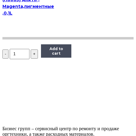
Magenta,пигментные
,0,1L
Add to
Количество
cart
Чернила
Hi-
Black
Универсальные
для
HP
(Тип
H),
Пигментные,
Bk,
0,1
л
Бизнес групп – сервисный центр по ремонту и продаже
оргтехники, а также расходных материалов.