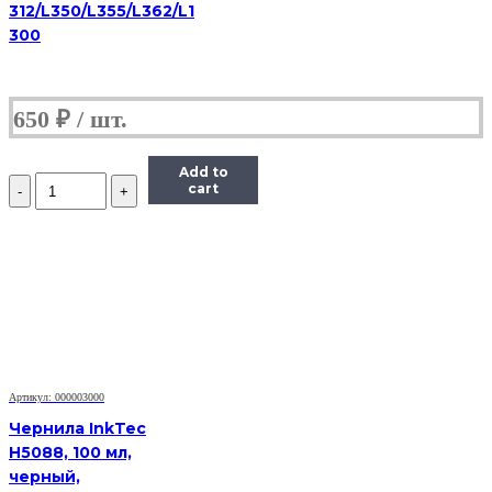
312/L350/L355/L362/L1
300
650
₽
Add to
Количество
cart
Чернила
Hi-
Black
Универсальные
для
HP
(Тип
H),
Пигментные,
Bk,
0,1
Артикул: 000003000
л
Чернила InkTec
H5088, 100 мл,
черный,