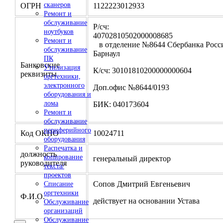
сканеров
ОГРН
1122223012933
Ремонт и
обслуживание
Р/сч:
ноутбуков
4070281050200000
Ремонт и
в отделение №8644 Сбербанка Росси
обслуживание
Барнаул
ПК
Банковские
Утилизация
К/сч: 30101810200000000604
реквизиты
оргтехники,
электронного
Доп.офис №8644/0193
оборудования и
лома
БИК: 040173604
Ремонт и
обслуживание
периферийного
Код ОКПО
10024711
оборудования
Распечатка и
должность
копирование
генеральный директор
руководителя
текста/
проектов
Сопов Дмитрий Евгеньевич
Списание
оргтехники
Ф.И.О.
действует на основании Устава
Обслуживание
организаций
Обслуживание