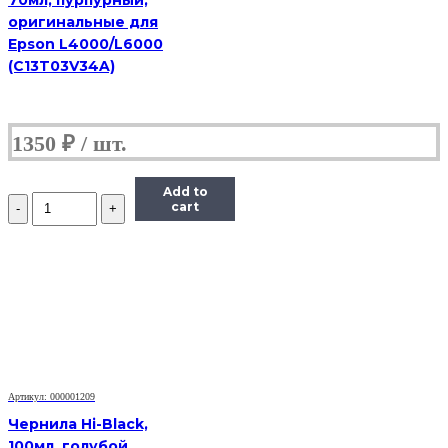
70мл, пурпурный,
оригинальные для
Epson L4000/L6000
(C13T03V34A)
1350
₽
Add to
Количество
cart
Чернила
(InkTec
E0017)
для
картриджей
Epson
(T6735/T6745),
1литр,
Light-
Cyan
Артикул: 000001209
Чернила Hi-Black,
100мл, голубой,