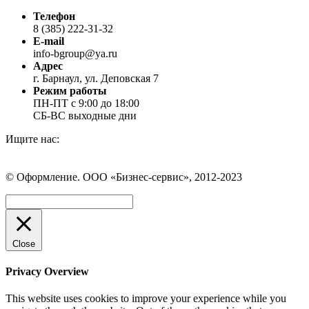
Телефон
8 (385) 222-31-32
E-mail
info-bgroup@ya.ru
Адрес
г. Барнаул, ул. Деповская 7
Режим работы
ПН-ПТ с 9:00 до 18:00
СБ-ВС выходные дни
Ищите нас:
Страница
Страница
Страница
Вконтакте
WhatsApp
Telegram
© Оформление. ООО «Бизнес-сервис», 2012-2023
открывается
открывается
открывается
в
в
в
Вверх
новом
новом
новом
окне
окне
окне
Close
Privacy Overview
This website uses cookies to improve your experience while you