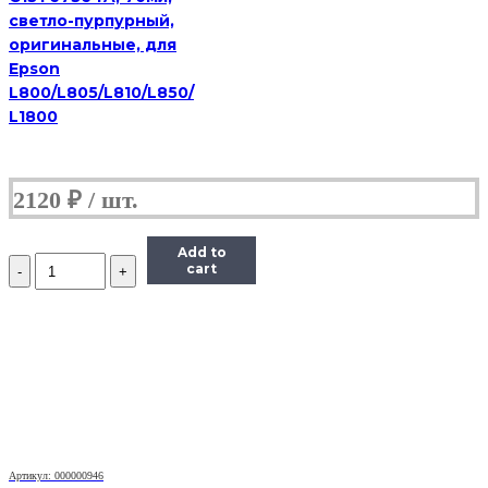
светло-пурпурный,
оригинальные, для
Epson
L800/L805/L810/L850/
L1800
2120
₽
Add to
Количество
cart
Чернила
(InkTec
E0017)
для
картриджей
Epson
(T6735/T6745),
1литр,
Light-
Cyan
Артикул: 000000946