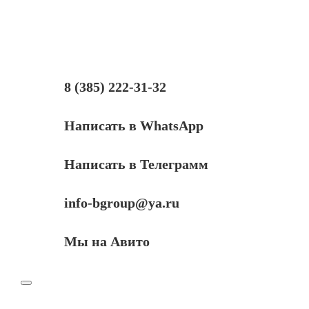
E0017)
для
картриджей
Epson
(T6735/T6745),
1литр,
Light-
8 (385) 222-31-32
Cyan
Написать в WhatsApp
Написать в Телеграмм
info-bgroup@ya.ru
Мы на Авито