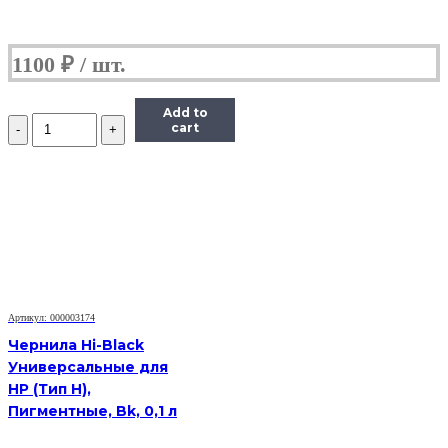
1100
₽
Add to
Количество
cart
Чернила
(InkTec
E0017)
для
картриджей
Epson
(T6735/T6745),
1литр,
Light-
Cyan
Артикул: 000003174
Чернила Hi-Black
Универсальные для
HP (Тип H),
Пигментные, Bk, 0,1 л