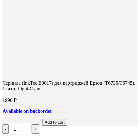
Чернила (InkTec E0017) для картриджей Epson (T6735/T6745),
1литр, Light-Cyan
1990
₽
Available on backorder
Add to cart
Количество
Чернила
(InkTec