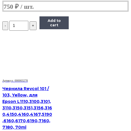
750
₽
Add to
Количество
cart
Чернила
(InkTec
E0017)
для
картриджей
Epson
(T6735/T6745),
1литр,
Light-
Cyan
Артикул: 000003278
Чернила Revcol 101 /
103, Yellow, для
Epson L1110,3100,3101,
3110,3150,3151,3156,316
0,4150,4160,4167,5190
,6160,6170,6190,7160,
7180, 70ml