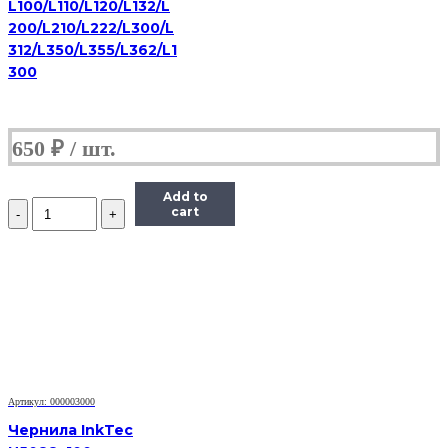
L100/L110/L120/L132/L
200/L210/L222/L300/L
312/L350/L355/L362/L1
300
650
₽
Add to
Количество
cart
Чернила
(InkTec
E0017)
для
картриджей
Epson
(T6735/T6745),
1литр,
Light-
Cyan
Артикул: 000003000
Чернила InkTec