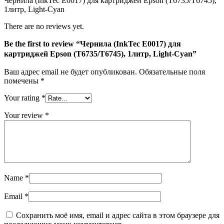
Чернила (InkTec E0017) для картриджей Epson (T6735/T6745),
Epson
1литр, Light-Cyan
(T6735/T6745),
1литр,
There are no reviews yet.
Light-
Cyan
Be the first to review “Чернила (InkTec E0017) для
картриджей Epson (T6735/T6745), 1литр, Light-Cyan”
Ваш адрес email не будет опубликован.
Обязательные поля
помечены
*
Your rating
*
Your review
*
Name
*
Email
*
Сохранить моё имя, email и адрес сайта в этом браузере для