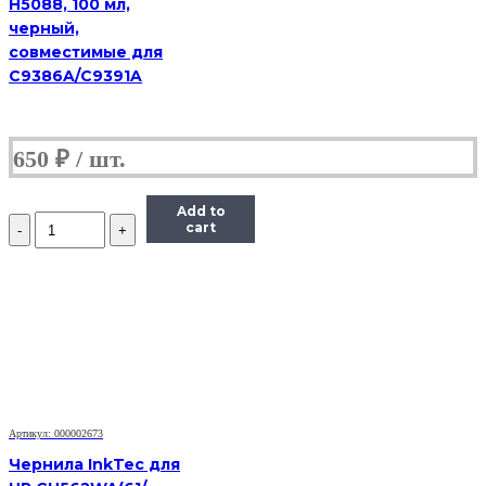
H5088, 100 мл,
черный,
совместимые для
C9386A/C9391A
650
₽
Add to
Количество
cart
Чернила
(InkTec
E0017)
для
картриджей
Epson
(T6735/T6745),
1литр,
Light-
Cyan
Артикул: 000002673
Чернила InkTec для