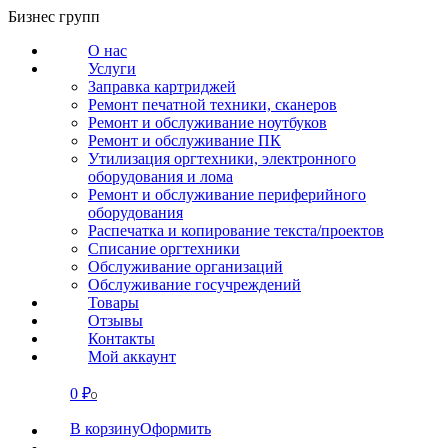
Перейти
Бизнес групп
к
О нас
содержанию
Услуги
Заправка картриджей
Ремонт печатной техники, сканеров
Ремонт и обслуживание ноутбуков
Ремонт и обслуживание ПК
Утилизация оргтехники, электронного
оборудования и лома
Ремонт и обслуживание периферийного
оборудования
Распечатка и копирование текста/проектов
Списание оргтехники
Обслуживание организаций
Обслуживание госучреждений
Товары
Отзывы
Контакты
Мой аккаунт
0
₽
СВЯЗАТЬСЯ
0
В корзину
Оформить
О нас