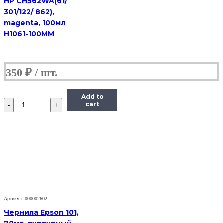
HP CH562WA(61/
301/122/ 862),
magenta, 100мл
H1061-100MM
350
₽
Add to
Количество
cart
Чернила
(InkTec
E0017)
для
картриджей
Epson
(T6735/T6745),
1литр,
Light-
Cyan
Артикул: 000002602
Чернила Epson 101,