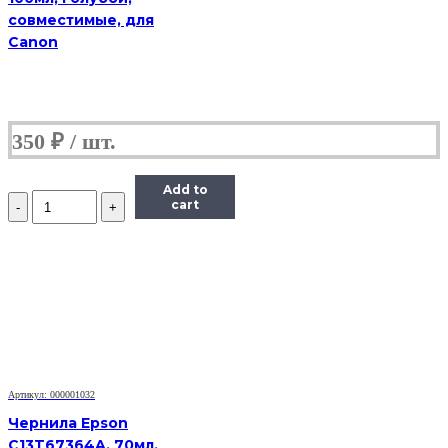
совместимые, для
Canon
350
₽
Add to
Количество
cart
Чернила
(InkTec
E0017)
для
картриджей
Epson
(T6735/T6745),
1литр,
Light-
Cyan
Артикул: 000001032
Чернила Epson
C13T67364A, 70мл,