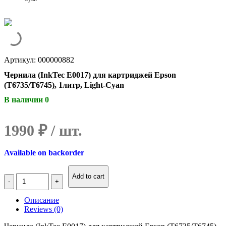
Артикул: 000000882
Чернила (InkTec E0017) для картриджей Epson
(T6735/T6745), 1литр, Light-Cyan
В наличии 0
1990
₽
Available on backorder
Количество
Add to cart
Чернила
(InkTec
Описание
E0017)
Reviews (0)
для
картриджей