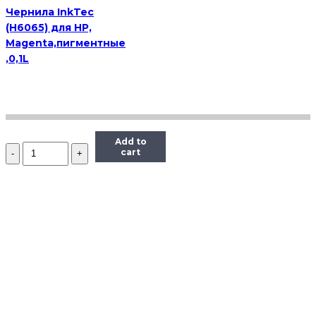
Чернила InkTec
(H6065) для HP,
Magenta,пигментные
,0,1L
Add to
Количество
cart
Чернила
(InkTec
E0017)
для
картриджей
Epson
(T6735/T6745),
1литр,
Light-
Cyan