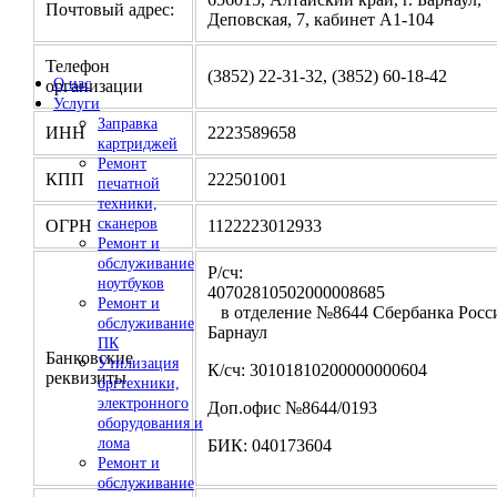
Почтовый адрес:
Деповская, 7, кабинет А1-104
Телефон
(3852) 22-31-32, (3852) 60-18-42
О нас
организации
Услуги
Заправка
ИНН
2223589658
картриджей
Ремонт
КПП
222501001
печатной
техники,
сканеров
ОГРН
1122223012933
Ремонт и
обслуживание
Р/сч:
ноутбуков
4070281050200000
Ремонт и
в отделение №8644 Сбербанка Росси
обслуживание
Барнаул
ПК
Банковские
Утилизация
К/сч: 30101810200000000604
реквизиты
оргтехники,
электронного
Доп.офис №8644/0193
оборудования и
лома
БИК: 040173604
Ремонт и
обслуживание