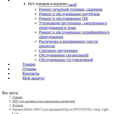
Услуги
Нет товаров в корзине.
Заправка картриджей
Ремонт печатной техники, сканеров
Ремонт и обслуживание ноутбуков
Ремонт и обслуживание ПК
Утилизация оргтехники, электронного
оборудования и лома
Ремонт и обслуживание периферийного
оборудования
Распечатка и копирование текста/
проектов
Списание оргтехники
Обслуживание организаций
Обслуживание госучреждений
Товары
Отзывы
Контакты
Мой аккаунт
Вы здесь:
Главная
ЗИП для заправки и восстановления картриджей
Чернила
Чернила (InkTec E0017) для картриджей Epson (T6735/T6745), 1литр, Light-
Cyan