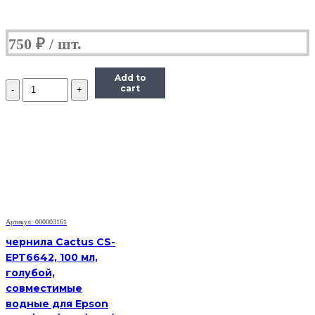
750
₽
Add to
Количество
cart
Чернила
(InkTec
E0017)
для
картриджей
Epson
(T6735/T6745),
1литр,
Light-
Cyan
Артикул: 000003161
чернила Cactus CS-
EPT6642, 100 мл,
голубой,
совместимые
водные для Epson