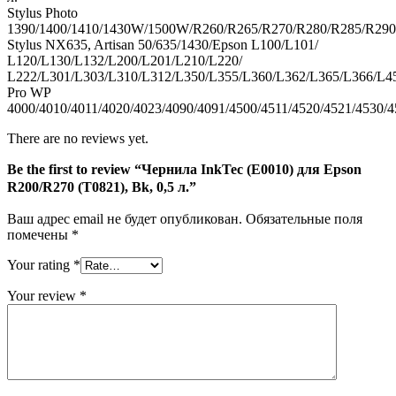
л.
Stylus Photo
1390/1400/1410/1430W/1500W/R260/R265/R270/R280/R285
Stylus NX635, Artisan 50/635/1430/Epson L100/L101/
L120/L130/L132/L200/L201/L210/L220/
L222/L301/L303/L310/L312/L350/L355/L360/L362/L365/L366/L4
Pro WP
4000/4010/4011/4020/4023/4090/4091/4500/4511/4520/4521/
There are no reviews yet.
Be the first to review “Чернила InkTec (E0010) для Epson
R200/R270 (T0821), Bk, 0,5 л.”
Ваш адрес email не будет опубликован.
Обязательные поля
помечены
*
Your rating
*
Your review
*