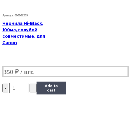
0,5
л.
Артикул: 000001209
Чернила Hi-Black,
100мл, голубой,
совместимые, для
Canon
350
₽
Количество
Add to
Чернила
cart
InkTec
(E0010)
для
Epson
R200/R270
(T0821),
Bk,