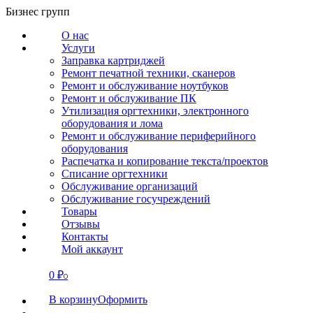
Перейти
Бизнес групп
к
О нас
содержанию
Услуги
Заправка картриджей
Ремонт печатной техники, сканеров
Ремонт и обслуживание ноутбуков
Ремонт и обслуживание ПК
Утилизация оргтехники, электронного
оборудования и лома
Ремонт и обслуживание периферийного
оборудования
Распечатка и копирование текста/проектов
Списание оргтехники
Обслуживание организаций
Обслуживание госучреждений
Товары
Отзывы
Контакты
Мой аккаунт
0
₽
СВЯЗАТЬСЯ
0
В корзину
Оформить
О нас