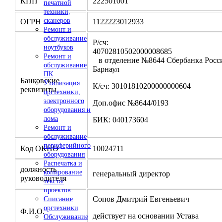
КПП
222501001
печатной
техники,
сканеров
ОГРН
1122223012933
Ремонт и
обслуживание
Р/сч:
ноутбуков
4070281050200000
Ремонт и
в отделение №8644 Сбербанка Росси
обслуживание
Барнаул
ПК
Банковские
Утилизация
К/сч: 30101810200000000604
реквизиты
оргтехники,
электронного
Доп.офис №8644/0193
оборудования и
лома
БИК: 040173604
Ремонт и
обслуживание
периферийного
Код ОКПО
10024711
оборудования
Распечатка и
должность
копирование
генеральный директор
руководителя
текста/
проектов
Сопов Дмитрий Евгеньевич
Списание
оргтехники
Ф.И.О.
действует на основании Устава
Обслуживание