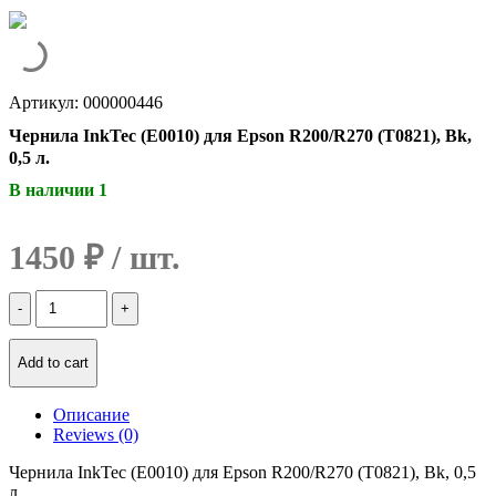
Артикул: 000000446
Чернила InkTec (E0010) для Epson R200/R270 (T0821), Bk,
0,5 л.
В наличии 1
1450
₽
Количество
Чернила
InkTec
(E0010)
Add to cart
для
Epson
Описание
R200/R270
Reviews (0)
(T0821),
Bk,
Чернила InkTec (E0010) для Epson R200/R270 (T0821), Bk, 0,5
0,5
л.