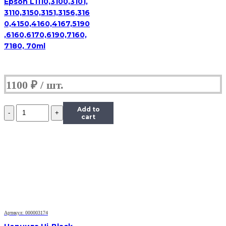
Epson L1110,3100,3101,
3110,3150,3151,3156,316
0,4150,4160,4167,5190
,6160,6170,6190,7160,
7180, 70ml
1100
₽
Количество
Add to
Чернила
cart
InkTec
(E0010)
для
Epson
R200/R270
(T0821),
Bk,
0,5
л.
Артикул: 000003174