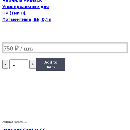
Чернила Hi-Black
Универсальные для
HP (Тип H),
Пигментные, Bk, 0,1 л
750
₽
Количество
Add to
Чернила
cart
InkTec
(E0010)
для
Epson
R200/R270
(T0821),
Bk,
0,5
л.
Артикул: 000003161
чернила Cactus CS-