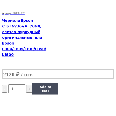
0,5
л.
Артикул: 000001032
Чернила Epson
C13T67364A, 70мл,
светло-пурпурный,
оригинальные, для
Epson
L800/L805/L810/L850/
L1800
2120
₽
Количество
Add to
Чернила
cart
InkTec
(E0010)
для
Epson
R200/R270