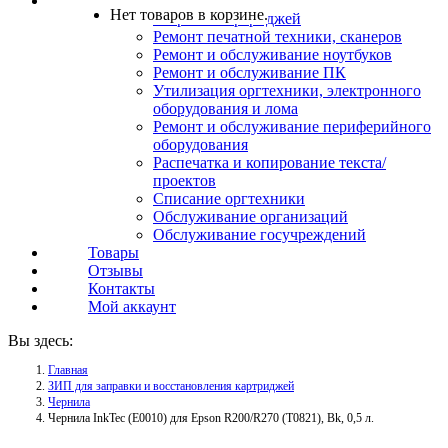
Услуги
Нет товаров в корзине.
Заправка картриджей
Ремонт печатной техники, сканеров
Ремонт и обслуживание ноутбуков
Ремонт и обслуживание ПК
Утилизация оргтехники, электронного
оборудования и лома
Ремонт и обслуживание периферийного
оборудования
Распечатка и копирование текста/
проектов
Списание оргтехники
Обслуживание организаций
Обслуживание госучреждений
Товары
Отзывы
Контакты
Мой аккаунт
Вы здесь:
Главная
ЗИП для заправки и восстановления картриджей
Чернила
Чернила InkTec (E0010) для Epson R200/R270 (T0821), Bk, 0,5 л.