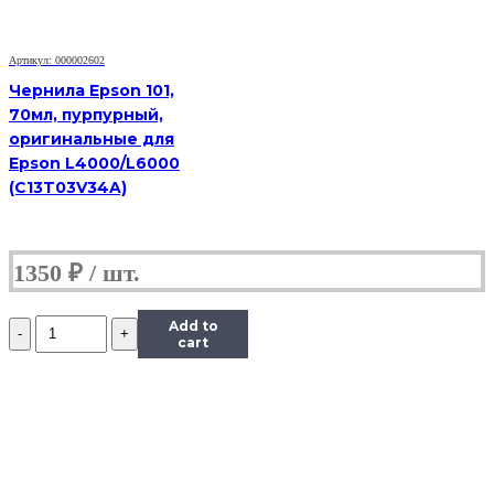
0,5
л.
Артикул: 000002602
Чернила Epson 101,
70мл, пурпурный,
оригинальные для
Epson L4000/L6000
(C13T03V34A)
1350
₽
Количество
Add to
Чернила
cart
InkTec
(E0010)
для
Epson
R200/R270
(T0821),
Bk,