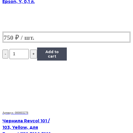
Epson, Y, 0,1 л.
750
₽
Количество
Add to
Чернила
cart
InkTec
(E0010)
для
Epson
R200/R270
(T0821),
Bk,
0,5
л.
Артикул: 000003278
Чернила Revcol 101 /
103, Yellow, для