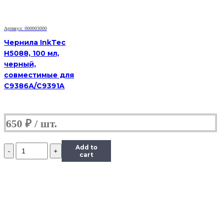
0,5
л.
Артикул: 000003000
Чернила InkTec
H5088, 100 мл,
черный,
совместимые для
C9386A/C9391A
650
₽
Количество
Add to
Чернила
cart
InkTec
(E0010)
для
Epson
R200/R270
(T0821),
Bk,