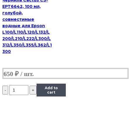
EPT6642, 100 мл,
голубой,
совместимые
водные для Epson
L100/L110/L120/L132/L
200/L210/L222/L300/L
312/L350/L355/L362/L1
300
650
₽
Количество
Add to
Чернила
cart
InkTec
(E0010)
для
Epson
R200/R270
(T0821),
Bk,