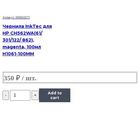
0,5
л.
Артикул: 000002673
Чернила InkTec для
HP CH562WA(61/
301/122/ 862),
magenta, 100мл
H1061-100MM
350
₽
Количество
Add to
Чернила
cart
InkTec
(E0010)
для
Epson
R200/R270
(T0821),
Bk,