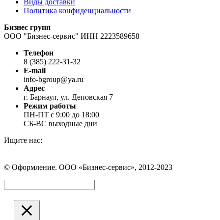
Виды доставки
Политика конфиденциальности
Бизнес групп
ООО "Бизнес-сервис" ИНН 2223589658
Телефон
8 (385) 222-31-32
E-mail
info-bgroup@ya.ru
Адрес
г. Барнаул, ул. Деповская 7
Режим работы
ПН-ПТ с 9:00 до 18:00
СБ-ВС выходные дни
Ищите нас:
Страница
Страница
Страница
Вконтакте
WhatsApp
Telegram
© Оформление. ООО «Бизнес-сервис», 2012-2023
открывается
открывается
открывается
в
в
в
Вверх
новом
новом
новом
окне
окне
окне