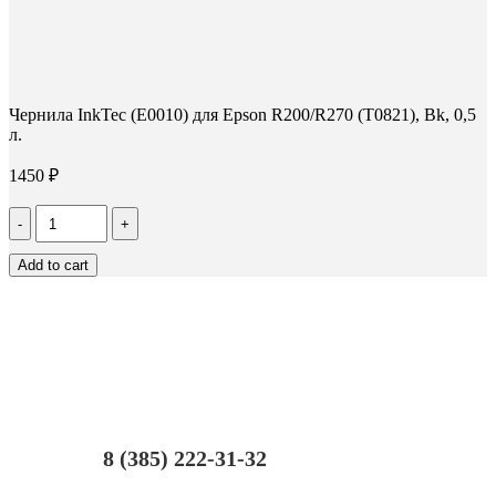
Чернила InkTec (E0010) для Epson R200/R270 (T0821), Bk, 0,5
л.
1450
₽
Количество
Чернила
InkTec
Add to cart
(E0010)
для
Epson
R200/R270
(T0821),
Bk,
0,5
л.
8 (385) 222-31-32