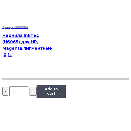
(T0821),
Bk,
0,5
л.
Артикул: 000000946
Чернила InkTec
(H6065) для HP,
Magenta,пигментные
,0,1L
Количество
Add to
Чернила
cart
InkTec
(E0010)
для
Epson
R200/R270
(T0821),
Bk,