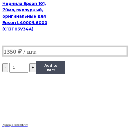
Чернила Epson 101,
70мл, пурпурный,
оригинальные для
Epson L4000/L6000
(C13T03V34A)
1350
₽
Количество
Add to
Чернила
cart
InkTec
(C5051)
для
Canon
PIXMA
iP7240/MG5440/6340
(CLI-
451),
Bk,
0,1
Артикул: 000001209
л.