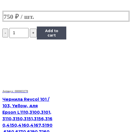
750
₽
Количество
Add to
Чернила
cart
InkTec
(C5051)
для
Canon
PIXMA
iP7240/MG5440/6340
(CLI-
451),
Bk,
0,1
Артикул: 000003278
л.
Чернила Revcol 101 /
103, Yellow, для
Epson L1110,3100,3101,
3110,3150,3151,3156,316
0,4150,4160,4167,5190
,6160,6170,6190,7160,