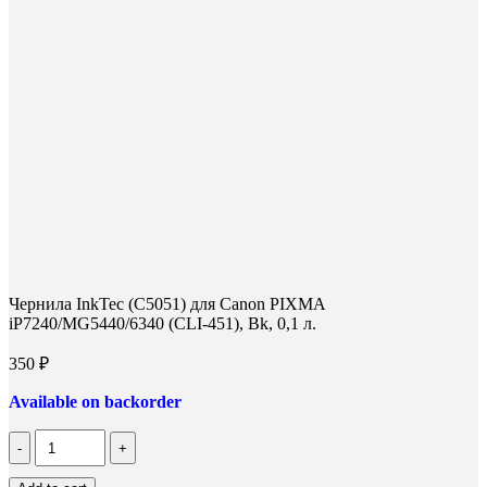
Чернила InkTec (C5051) для Canon PIXMA
iP7240/MG5440/6340 (CLI-451), Bk, 0,1 л.
350
₽
Available on backorder
Количество
Чернила
InkTec