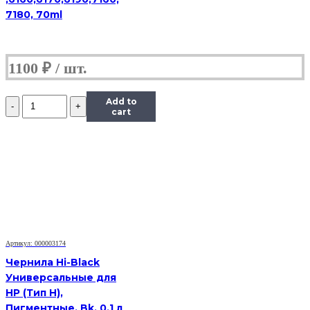
7180, 70ml
1100
₽
Количество
Add to
Чернила
cart
InkTec
(C5051)
для
Canon
PIXMA
iP7240/MG5440/6340
(CLI-
451),
Bk,
0,1
Артикул: 000003174
л.
Чернила Hi-Black
Универсальные для
HP (Тип H),
Пигментные, Bk, 0,1 л