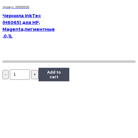
0,1
Артикул: 000000946
л.
Чернила InkTec
(H6065) для HP,
Magenta,пигментные
,0,1L
Количество
Add to
Чернила
cart
InkTec
(C5051)
для
Canon
PIXMA
iP7240/MG5440/6340
(CLI-
451),
Bk,
0,1