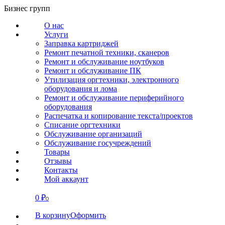
Перейти
Бизнес групп
к
О нас
содержанию
Услуги
Заправка картриджей
Ремонт печатной техники, сканеров
Ремонт и обслуживание ноутбуков
Ремонт и обслуживание ПК
Утилизация оргтехники, электронного
оборудования и лома
Ремонт и обслуживание периферийного
оборудования
Распечатка и копирование текста/проектов
Списание оргтехники
Обслуживание организаций
Обслуживание госучреждений
Товары
Отзывы
Контакты
Мой аккаунт
0
₽
СВЯЗАТЬСЯ
0
В корзину
Оформить
О нас