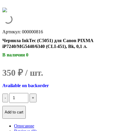
Артикул: 000000816
Чернила InkTec (C5051) для Canon PIXMA
iP7240/MG5440/6340 (CLI-451), Bk, 0,1 л.
В наличии 0
350
₽
Available on backorder
Количество
Чернила
InkTec
(C5051)
Add to cart
для
Canon
Описание
PIXMA