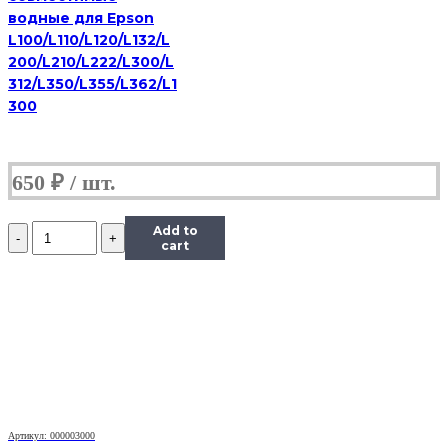
водные для Epson
L100/L110/L120/L132/L
200/L210/L222/L300/L
312/L350/L355/L362/L1
300
650
₽
Количество
Add to
Чернила
cart
InkTec
(C5051)
для
Canon
PIXMA
iP7240/MG5440/6340
(CLI-
451),
Bk,
0,1
Артикул: 000003000
л.