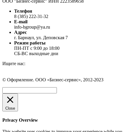
ООО "Бизнес-сервис" ИНН 2223589658
Телефон
8 (385) 222-31-32
E-mail
info-bgroup@ya.ru
Адрес
г. Барнаул, ул. Деповская 7
Режим работы
ПН-ПТ с 9:00 до 18:00
СБ-ВС выходные дни
Ищите нас:
Страница
Страница
Страница
Вконтакте
WhatsApp
Telegram
© Оформление. ООО «Бизнес-сервис», 2012-2023
открывается
открывается
открывается
в
в
в
Вверх
новом
новом
новом
окне
окне
окне
Close
Privacy Overview
This website uses cookies to improve your experience while you