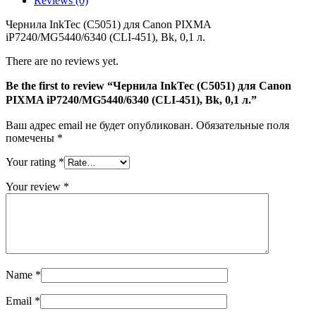
Reviews (0)
iP7240/MG5440/6340
(CLI-
Чернила InkTec (C5051) для Canon PIXMA
451),
iP7240/MG5440/6340 (CLI-451), Bk, 0,1 л.
Bk,
0,1
There are no reviews yet.
л.
Be the first to review “Чернила InkTec (C5051) для Canon
PIXMA iP7240/MG5440/6340 (CLI-451), Bk, 0,1 л.”
Ваш адрес email не будет опубликован.
Обязательные поля
помечены
*
Your rating
*
Your review
*
Name
*
Email
*