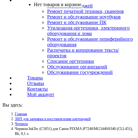
Услуги
Нет товаров в корзине.
Заправка картриджей
Ремонт печатной техники, сканеров
Ремонт и обслуживание ноутбуков
Ремонт и обслуживание ПК
Утилизация оргтехники, электронного
оборудования и лома
Ремонт и обслуживание периферийного
оборудования
Распечатка и копирование текста/
проектов
Списание оргтехники
Обслуживание организаций
Обслуживание госучреждений
Товары
Отзывы
Контакты
Мой аккаунт
Вы здесь:
Главная
ЗИП для заправки и восстановления картриджей
Чернила
Чернила InkTec (C5051) для Canon PIXMA iP7240/MG5440/6340 (CLI-451),
Bk, 0,1 л.