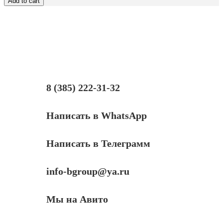
Add to cart
(C5051)
для
Canon
PIXMA
iP7240/MG5440/6340
(CLI-
451),
Bk,
0,1
л.
8 (385) 222-31-32
Написать в WhatsApp
Написать в Телеграмм
info-bgroup@ya.ru
Мы на Авито