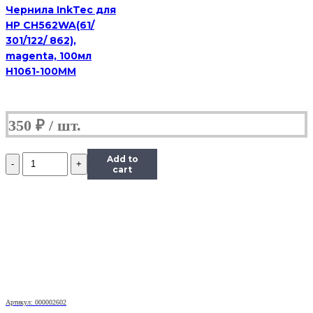
Чернила InkTec для
HP CH562WA(61/
301/122/ 862),
magenta, 100мл
H1061-100MM
350
₽
Количество
Add to
Чернила
cart
InkTec
(C5051)
для
Canon
PIXMA
iP7240/MG5440/6340
(CLI-
451),
Bk,
0,1
Артикул: 000002602
л.