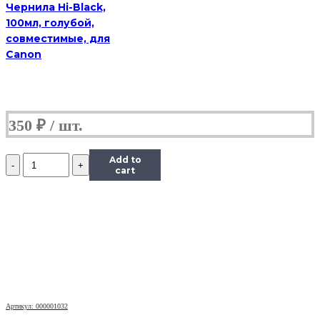
Чернила Hi-Black,
100мл, голубой,
совместимые, для
Canon
350
₽
Количество
Add to
Чернила
cart
InkTec
(C5051)
для
Canon
PIXMA
iP7240/MG5440/6340
(CLI-
451),
Bk,
0,1
Артикул: 000001032
л.