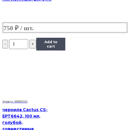
750
₽
Количество
Add to
Чернила
cart
InkTec
(C5051)
для
Canon
PIXMA
iP7240/MG5440/6340
(CLI-
451),
Bk,
0,1
Артикул: 000003161
л.
чернила Cactus CS-
EPT6642, 100 мл,
голубой,
совместимые