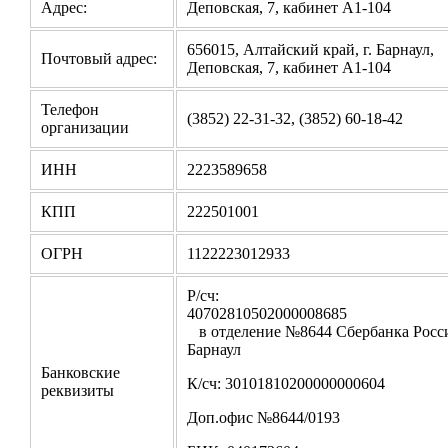
Адрес:
Деповская, 7, кабинет А1-104
656015, Алтайский край, г. Барнаул,
Почтовый адрес:
Деповская, 7, кабинет А1-104
Телефон
(3852) 22-31-32, (3852) 60-18-42
организации
ИНН
2223589658
КПП
222501001
ОГРН
1122223012933
Р/сч:
4070281050200000
в отделение №8644 Сбербанка Росси
Барнаул
Банковские
К/сч: 30101810200000000604
реквизиты
Доп.офис №8644/0193