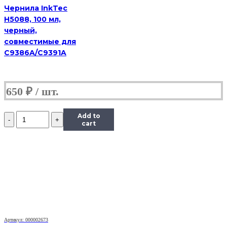
Чернила InkTec
H5088, 100 мл,
черный,
совместимые для
C9386A/C9391A
650
₽
Количество
Add to
Чернила
cart
InkTec
(C5051)
для
Canon
PIXMA
iP7240/MG5440/6340
(CLI-
451),
Bk,
0,1
Артикул: 000002673
л.