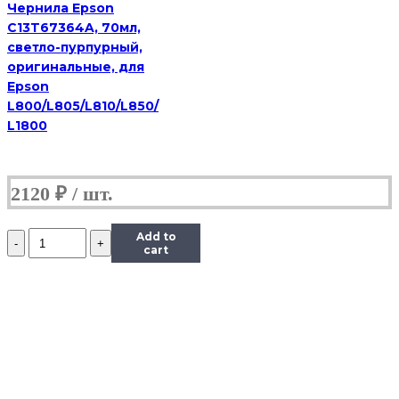
Чернила Epson
C13T67364A, 70мл,
светло-пурпурный,
оригинальные, для
Epson
L800/L805/L810/L850/
L1800
2120
₽
Количество
Add to
Чернила
cart
InkTec
(C5051)
для
Canon
PIXMA
iP7240/MG5440/6340
(CLI-
451),
Bk,