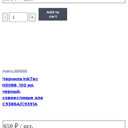
Add to
Количество
cart
Чернила
InkTec
(C5041)
для
Canon
CL-
441/441CXL,
M,
0,1
л.
Артикул: 000003000
Чернила InkTec
H5088, 100 мл,
черный,
совместимые для
C9386A/C9391A
650
₽