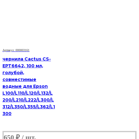
InkTec
(C5041)
для
Canon
CL-
441/441CXL,
M,
0,1
л.
Артикул: 000003161
чернила Cactus CS-
EPT6642, 100 мл,
голубой,
совместимые
водные для Epson
L100/L110/L120/L132/L
200/L210/L222/L300/L
312/L350/L355/L362/L1
300
650
₽