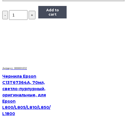
Add to
Количество
cart
Чернила
InkTec
(C5041)
для
Canon
CL-
441/441CXL,
M,
0,1
л.
Артикул: 000001032
Чернила Epson
C13T67364A, 70мл,
светло-пурпурный,
оригинальные, для
Epson
L800/L805/L810/L850/
L1800