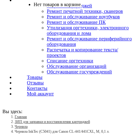
Услуги
Нет товаров в корзине.
Заправка картриджей
Ремонт печатной техники, сканеров
Ремонт и обслуживание ноутбуков
Ремонт и обслуживание ПК
Утилизация оргтехники, электронного
оборудования и лома
Ремонт и обслуживание периферийного
оборудования
Распечатка и копирование текста/
проектов
Списание оргтехники
Обслуживание организаций
Обслуживание госучреждений
Товары
Отзывы
Контакты
Мой аккаунт
Вы здесь:
Главная
ЗИП для заправки и восстановления картриджей
Чернила
Чернила InkTec (C5041) для Canon CL-441/441CXL, M, 0,1 л.