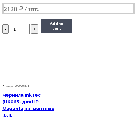
2120
₽
Add to
Количество
cart
Чернила
InkTec
(C5041)
для
Canon
CL-
441/441CXL,
M,
0,1
л.
Артикул: 000000946
Чернила InkTec
(H6065) для HP,
Magenta,пигментные
,0,1L