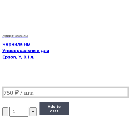
Артикул: 000003283
Чернила HB
Универсальные для
Epson, Y, 0,1 л.
750
₽
Add to
Количество
cart
Чернила
InkTec
(C5041)
для