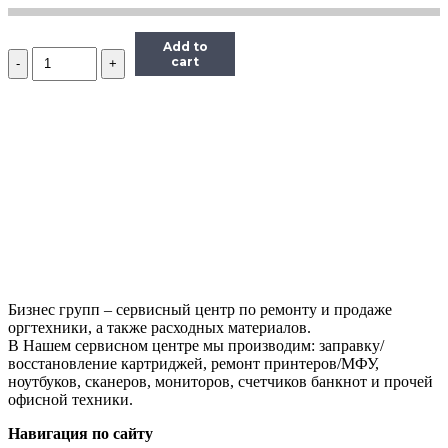
Add to
Количество
cart
Чернила
InkTec
(C5041)
для
Canon
CL-
441/441CXL,
M,
0,1
л.
Бизнес групп – сервисный центр по ремонту и продаже
оргтехники, а также расходных материалов.
В Нашем сервисном центре мы производим: заправку/
восстановление картриджей, ремонт принтеров/МФУ,
ноутбуков, сканеров, мониторов, счетчиков банкнот и прочей
офисной техники.
Навигация по сайту