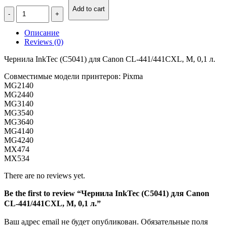
Количество
Add to cart
Чернила
InkTec
Описание
(C5041)
Reviews (0)
для
Canon
Чернила InkTec (C5041) для Canon CL-441/441CXL, M, 0,1 л.
CL-
441/441CXL,
Совместимые модели принтеров: Pixma
M,
MG2140
0,1
MG2440
л.
MG3140
MG3540
MG3640
MG4140
MG4240
MX474
MX534
There are no reviews yet.
Be the first to review “Чернила InkTec (C5041) для Canon
CL-441/441CXL, M, 0,1 л.”
Ваш адрес email не будет опубликован.
Обязательные поля