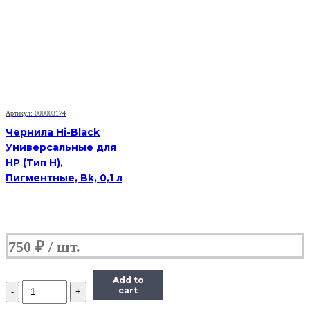
InkTec
(C5041)
для
Canon
CL-
441/441CXL,
M,
0,1
л.
Артикул: 000003174
Чернила Hi-Black
Универсальные для
HP (Тип H),
Пигментные, Bk, 0,1 л
750
₽
Add to
Количество
cart
Чернила