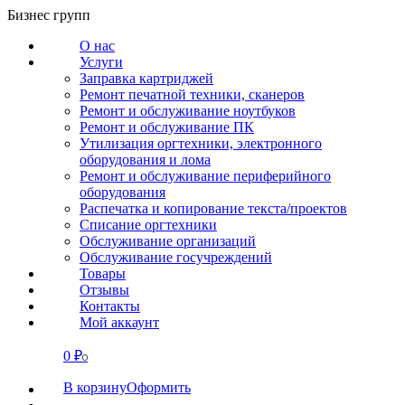
Перейти
Бизнес групп
к
О нас
содержанию
Услуги
Заправка картриджей
Ремонт печатной техники, сканеров
Ремонт и обслуживание ноутбуков
Ремонт и обслуживание ПК
Утилизация оргтехники, электронного
оборудования и лома
Ремонт и обслуживание периферийного
оборудования
Распечатка и копирование текста/проектов
Списание оргтехники
Обслуживание организаций
Обслуживание госучреждений
Товары
Отзывы
Контакты
Мой аккаунт
0
₽
СВЯЗАТЬСЯ
0
В корзину
Оформить
О нас