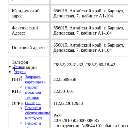
Юридический
656015, Алтайский край, г. Барнаул,
адрес:
Деповская, 7, кабинет А1-104
Фактический
656015, Алтайский край, г. Барнаул,
Адрес:
Деповская, 7, кабинет А1-104
656015, Алтайский край, г. Барнаул,
Почтовый адрес:
Деповская, 7, кабинет А1-104
Телефон
(3852) 22-31-32, (3852) 60-18-42
О нас
организации
Услуги
Заправка
ИНН
2223589658
картриджей
Ремонт
КПП
222501001
печатной
техники,
сканеров
ОГРН
1122223012933
Ремонт и
обслуживание
Р/сч:
ноутбуков
4070281050200000
Ремонт и
в отделение №8644 Сбербанка Росси