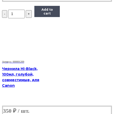
Add to
Количество
cart
Чернила
InkTec
(C5041)
для
Canon
CL-
441/441CXL,
M,
0,1
л.
Артикул: 000001209
Чернила Hi-Black,
100мл, голубой,
совместимые, для
Canon
350
₽