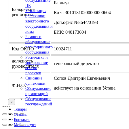
обслуживание
Барнаул
ПК
Банковские
Утилизация
К/сч: 30101810200000000604
реквизиты
оргтехники,
электронного
Доп.офис №8644/0193
оборудования и
лома
БИК: 040173604
Ремонт и
обслуживание
периферийного
Код ОКПО
10024711
оборудования
Распечатка и
должность
копирование
генеральный директор
руководителя
текста/
проектов
Сопов Дмитрий Евгеньевич
Списание
оргтехники
Ф.И.О.
действует на основании Устава
Обслуживание
организаций
Обслуживание
×
госучреждений
"
""
"
Товары
Отзывы
Контакты
Мой аккаунт