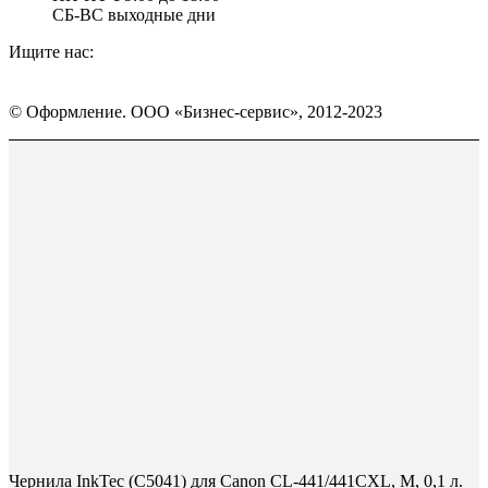
СБ-ВС выходные дни
Ищите нас:
Страница
Страница
Страница
Вконтакте
WhatsApp
Telegram
© Оформление. ООО «Бизнес-сервис», 2012-2023
открывается
открывается
открывается
в
в
в
Вверх
новом
новом
новом
окне
окне
окне
Чернила InkTec (C5041) для Canon CL-441/441CXL, M, 0,1 л.