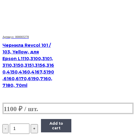
Canon
CL-
441/441CXL,
M,
0,1
л.
Артикул: 000003278
Чернила Revcol 101 /
103, Yellow, для
Epson L1110,3100,3101,
3110,3150,3151,3156,316
0,4150,4160,4167,5190
,6160,6170,6190,7160,
7180, 70ml
1100
₽
Add to
Количество
cart
Чернила