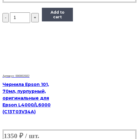
Add to
Количество
cart
Чернила
InkTec
(C5041)
для
Canon
CL-
441/441CXL,
M,
0,1
л.
Артикул: 000002602
Чернила Epson 101,
70мл, пурпурный,
оригинальные для
Epson L4000/L6000
(C13T03V34A)
1350
₽