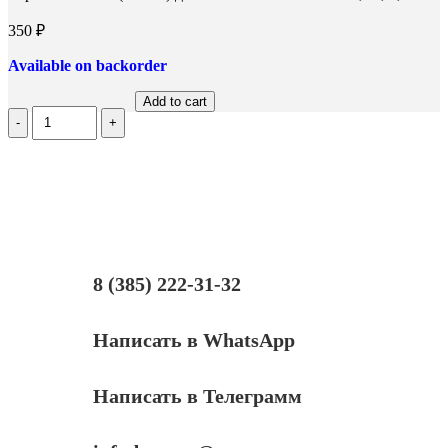
350
₽
Available on backorder
Add to cart
Количество
Чернила
InkTec
(C5041)
для
Canon
CL-
441/441CXL,
M,
0,1
8 (385) 222-31-32
л.
Написать в WhatsApp
Написать в Телеграмм