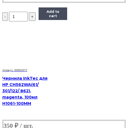
Add to
Количество
cart
Чернила
InkTec
(C5041)
для
Canon
CL-
441/441CXL,
M,
0,1
л.
Артикул: 000002673
Чернила InkTec для
HP CH562WA(61/
301/122/ 862),
magenta, 100мл
H1061-100MM
350
₽